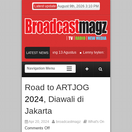
Latest update
August 9th, 2026 3:10 PM
lm KETOK MEJIK Siap Tayang 13 Agustus
Lenny Ivylen: 26 Tahun Jaga Eksiste
LATEST NEWS
 dan Universitas Agung Podomoro Jalin Kerja Sama Pendidikan dan Riset untuk C
ramaikan Jakarta dengan Ribuan Mainan dan Produk Bayi dari Seluruh Dunia, IBT
Road to ARTJOG
2024
, Diawali di
Jakarta
Apr 20, 2024
broadcastmagz
What's On
Comments Off