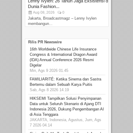
Lenny Ivylen: 26 Tahun Jaga Eksistensi di
Yan
Dunia Fashion...
Sin
Aug 08, 2026
0
D
Jakarta, Broadcastmagz – Lenny Ivylen
Jaka
membangun...
Rilis PR Newswire
16th Worldwide Chinese Life Insurance
Congress & International Dragon Award
(IDA) Annual Conference 2026 Resmi
Digelar
Min, Ags 9 2026 01.45
FAMILIARITÉ: Ketika Sinema dan Sastra
Bertemu dalam Sebuah Karya Puitis
Sab, Ags 8 2026 14.19
HIKSEMI Tampilkan Solusi Penyimpanan
Data untuk Seluruh Skenario di Ajang DTI
Indonesia 2026, Dukung Pengembangan AI
di Asia Tenggara
JAKARTA, Indonesia, Agustus, Jum, Ags
7 2026 04.14