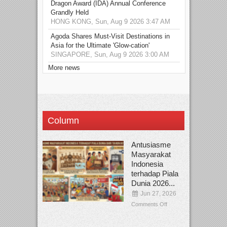
Dragon Award (IDA) Annual Conference
Grandly Held
HONG KONG, Sun, Aug 9 2026 3:47 AM
Agoda Shares Must-Visit Destinations in
Asia for the Ultimate 'Glow-cation'
SINGAPORE, Sun, Aug 9 2026 3:00 AM
More news
Column
Antusiasme
Masyarakat
Indonesia
terhadap Piala
Dunia 2026...
Jun 27, 2026
Comments Off