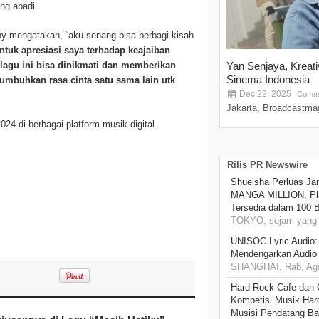
ng abadi.
py mengatakan, “aku senang bisa berbagi kisah
ntuk apresiasi saya terhadap keajaiban
lagu ini bisa dinikmati dan memberikan
Yan Senjaya, Kreat
Sinema Indonesia
mbuhkan rasa cinta satu sama lain utk
Dec 22, 2025
Comme
Jakarta, Broadcastmag
24 di berbagai platform musik digital.
Rilis PR Newswire
Shueisha Perluas Ja
MANGA MILLION, Pl
Tersedia dalam 100 
TOKYO, sejam yang 
UNISOC Lyric Audio
Mendengarkan Audio
SHANGHAI, Rab, Ags
Hard Rock Cafe dan
Kompetisi Musik Har
Musisi Pendatang Ba