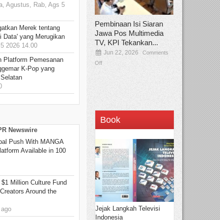
, Agustus, Rab, Ags 5
Pembinaan Isi Siaran
gatkan Merek tentang
Jawa Pos Multimedia
i Data' yang Merugikan
TV, KPI Tekankan...
5 2026 14.00
Jun 22, 2026
Comments
n Platform Pemesanan
Off
ggemar K-Pop yang
 Selatan
0
Book
 PR Newswire
bal Push With MANGA
tform Available in 100
 $1 Million Culture Fund
Creators Around the
Jejak Langkah Televisi
 ago
Indonesia