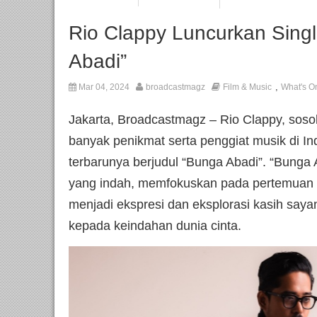
Rio Clappy Luncurkan Sing
Abadi”
,
Mar 04, 2024
broadcastmagz
Film & Music
What's O
Jakarta, Broadcastmagz – Rio Clappy, sosok
banyak penikmat serta penggiat musik di I
terbarunya berjudul “Bunga Abadi”. “Bunga 
yang indah, memfokuskan pada pertemuan se
menjadi ekspresi dan eksplorasi kasih sayan
kepada keindahan dunia cinta.