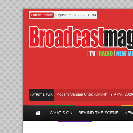
Latest update
August 6th, 2026 2:31 PM
Afan Hadirkan Hipdut Modern “Jangan Ungkit-Ungkit”
APMF 2026 Dorong
LATEST NEWS
WHAT’S ON
BEHIND THE SCENE
NEW
Y CHANNEL
FILM & MUSIC