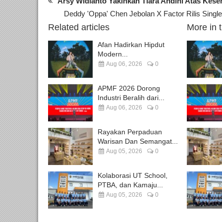
Arsy Widianto Yakinkan Tiara Andini Atas Kese
Deddy 'Oppa' Chen Jebolan X Factor Rilis Single
Related articles
More in 
Afan Hadirkan Hipdut
Modern...
Aug 06, 2026
0
APMF 2026 Dorong
Industri Beralih dari...
Aug 06, 2026
0
Rayakan Perpaduan
Warisan Dan Semangat...
Aug 05, 2026
0
Kolaborasi UT School,
PTBA, dan Kamaju...
Aug 05, 2026
0