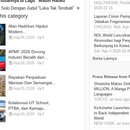
riusannya di Lagu “Masih Hatiku”
HOLLYWOOD, Florida
 Solo Dengan Judul "Luka Tak Terobati"
2026 22.15
this category
Laporan Cision Perin
'Jebakan Fragmentas
Afan Hadirkan Hipdut
CHICAGO, Rab, Ags 
Modern...
NOL World Luncurka
Aug 06, 2026
0
Akomodasi bagi Pen
Berkunjung ke Korea
Sel, Ags 4 2026 02.0
APMF 2026 Dorong
Industri Beralih dari...
Berita Lainnya
Aug 06, 2026
0
Press Release from
Rayakan Perpaduan
Warisan Dan Semangat...
Shueisha Makes Glo
Aug 05, 2026
0
MILLION, A Manga Pla
Languages
TOKYO, an hour ago
Kolaborasi UT School,
Kickstarter Launches
PTBA, dan Kamaju...
to Back Independent 
Aug 05, 2026
0
World
NEW YORK, an hour