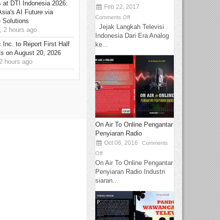
at DTI Indonesia 2026:
Feb 22, 2017
sia's AI Future via
Comments Off
 Solutions
Jejak Langkah Televisi
 2 hours ago
Indonesia Dari Era Analog
Inc. to Report First Half
ke...
ts on August 20, 2026
 hours ago
On Air To Online Pengantar
Penyiaran Radio
Oct 06, 2016
Comments
Off
On Air To Online Pengantar
Penyiaran Radio Industri
siaran...