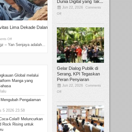
Dunia Digital yang Tak...
Jun 22, 2026
Comments
Off
ivitas Lima Dekade Dalam
Tamee Irelly Menjadi Juri Open Casti
Film Terbaru...
Sep 08, 2025
nts Off
Comments Off
z – Yan Senjaya adalah...
Bekasi, Broadcastmagz – Dalam upaya me
talenta...
Gelar Dialog Publik di
Serang, KPI Tegaskan
ngkauan Global melalui
Peran Penyiaran
atform Manga yang
Jun 22, 2026
Comments
Bahasa
lalu
Off
: Mengubah Pengalaman
 5 2026 23.58
 Coca-Cola® Meluncurkan
d Rock Rising untuk
ru