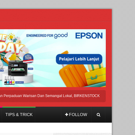
paduan Warisan Dan Semangat Lokal, BIRKENSTOCK INDONESIA Membuka Took d
TIPS & TRICK
FOLLOW