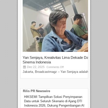
Yan Senjaya, Kreativitas Lima Dekade Dalam
Tam
Sinema Indonesia
Film
Dec 22, 2025
S
Comments Off
Jakarta, Broadcastmagz – Yan Senjaya adalah...
Beka
talen
Rilis PR Newswire
HIKSEMI Tampilkan Solusi Penyimpanan
Data untuk Seluruh Skenario di Ajang DTI
Indonesia 2026, Dukung Pengembangan AI