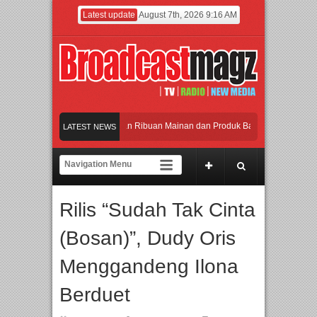
Latest update
August 7th, 2026 9:16 AM
Meramaikan Jakarta dengan Ribuan Mainan dan Produk Bayi dari Seluruh Dunia, 
LATEST NEWS
Menjadi Gerbang Inovasi dan Peluang Bisnis Industri Gifts dan Housewares Asia 
APMF 2026 Dorong Industri Beralih dari Kampanye ke Kolaborasi Jangka Panjan
Rilis “Sudah Tak Cinta
Rayakan Perpaduan Warisan Dan Semangat Lokal, BIRKENSTOCK INDONESIA Me
(Bosan)”, Dudy Oris
Meramaikan Jakarta dengan Ribuan Mainan dan Produk Bayi dari Seluruh Dunia, 
Menggandeng Ilona
Berduet