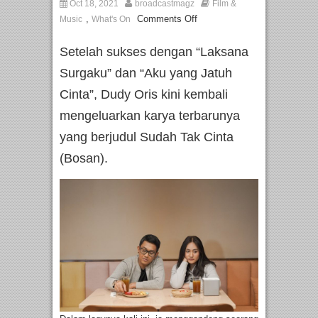
Oct 18, 2021
broadcastmagz
Film &
,
Comments Off
Music
What's On
Setelah sukses dengan “Laksana
Surgaku” dan “Aku yang Jatuh
Cinta”, Dudy Oris kini kembali
mengeluarkan karya terbarunya
yang berjudul Sudah Tak Cinta
(Bosan).