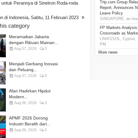
Trip.com Group Relea
untuk Perannya di Sinetron Roda-roda
Report, Announces Ne
Leave Policy
n di Indonesia, Sabtu, 11 Februari 2023
SINGAPORE, an hou
this category
FP Markets Analysis
Crossroads as Mark
Meramaikan Jakarta
LIMASSOL, Cyprus, T
dengan Ribuan Mainan...
PM
Aug 07, 2026
0
More news
Menjadi Gerbang Inovasi
dan Peluang...
Aug 07, 2026
0
Afan Hadirkan Hipdut
Modern...
Aug 06, 2026
0
APMF 2026 Dorong
Industri Beralih dari...
Aug 06, 2026
0