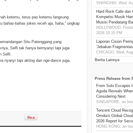
SHANGHAI, Wed, Aug
Hard Rock Cafe dan
Kompetisi Musik Har
nah ketemu, terus pas ketemu langsung
Musisi Pendatang Ba
u bahas-bahas jokes receh aja, haha,” ungkap
HOLLYWOOD, Florida
2026 10:15 PM
Laporan Cision Perin
pemandangan Situ Patenggang yang
'Jebakan Fragmentas
nya, Selfi tak hanya bernyanyi tapi juga
CHICAGO, Wed, Aug 
 Selfi.
Berita Lainnya
ma nyanyi tapi akting dan nge-dance juga.
Press Release from
From Solo Escapes 
Agoda Reveals Where
Considering Next
SINGAPORE, an hou
Tencent Cloud Recogn
Omdia's Global Clou
2026 Report for Sec
HONG KONG, an hou