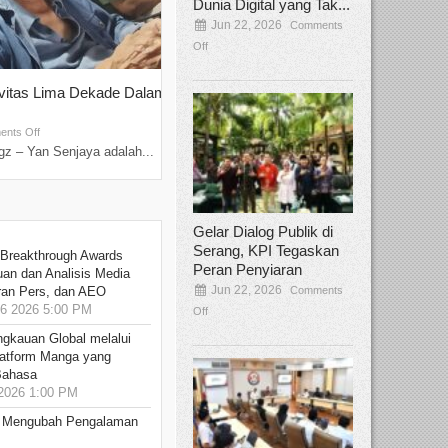
Dunia Digital yang Tak...
Jun 22, 2026
Comments
Off
ivitas Lima Dekade Dalam
Tamee Irelly Menjadi Juri Open Casti
Film Terbaru...
Sep 08, 2025
nts Off
Comments Off
z – Yan Senjaya adalah...
Bekasi, Broadcastmagz – Dalam upaya me
talenta...
Gelar Dialog Publik di
Serang, KPI Tegaskan
 Breakthrough Awards
Peran Penyiaran
an dan Analisis Media
Jun 22, 2026
Comments
aran Pers, dan AEO
6 2026 5:00 PM
Off
ngkauan Global melalui
atform Manga yang
Bahasa
2026 1:00 PM
: Mengubah Pengalaman