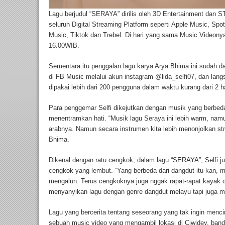
Lagu berjudul “SERAYA” dirilis oleh 3D Entertainment dan
seluruh Digital Streaming Platform seperti Apple Music, Spo
Music, Tiktok dan Trebel. Di hari yang sama Music Videonya
16.00WIB.
Sementara itu penggalan lagu karya Arya Bhima ini sudah da
di FB Music melalui akun instagram @lida_selfi07, dan la
dipakai lebih dari 200 pengguna dalam waktu kurang dari 2 h
Para penggemar Selfi dikejutkan dengan musik yang berbed
menentramkan hati. “Musik lagu Seraya ini lebih warm, nam
arabnya. Namun secara instrumen kita lebih menonjolkan stri
Bhima.
Dikenal dengan ratu cengkok, dalam lagu “SERAYA”, Selfi j
cengkok yang lembut. “Yang berbeda dari dangdut itu kan, m
mengalun. Terus cengkoknya juga nggak rapat-rapat kayak da
menyanyikan lagu dengan genre dangdut melayu tapi juga me
Lagu yang bercerita tentang seseorang yang tak ingin menci
sebuah music video yang mengambil lokasi di Ciwidey, band