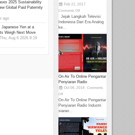
ses 2025 Sustainability
Feb 22, 2017
w Global Paid Paternity
Comments Off
Jejak Langkah Televisi
r ago
Indonesia Dari Era Analog
: Japanese Yen at a
ke...
ets Weigh Next Move
hu, Aug 6 2026 8:19
On Air To Online Pengantar
Penyiaran Radio
Oct 06, 2016
Comments
Off
On Air To Online Pengantar
Penyiaran Radio Industri
siaran...