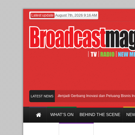
Latest update
August 7th, 2026 9:16 AM
BTE 2026 Siap Digelar!
Menjadi Gerbang Inovasi dan Peluang Bisnis Industri 
LATEST NEWS
WHAT’S ON
BEHIND THE SCENE
NEW
Y CHANNEL
FILM & MUSIC