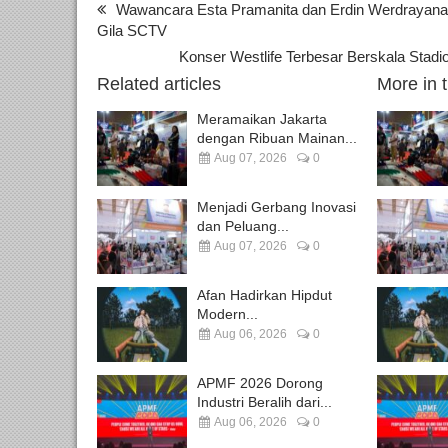
Wawancara Esta Pramanita dan Erdin Werdrayana 
Gila SCTV
Konser Westlife Terbesar Berskala Stadio
Related articles
More in 
Meramaikan Jakarta
dengan Ribuan Mainan...
Aug 07, 2026
0
Menjadi Gerbang Inovasi
dan Peluang...
Aug 07, 2026
0
Afan Hadirkan Hipdut
Modern...
Aug 06, 2026
0
APMF 2026 Dorong
Industri Beralih dari...
Aug 06, 2026
0