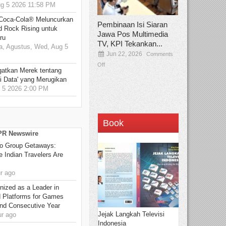
 5 2026 11:58 PM
 Coca-Cola® Meluncurkan
Pembinaan Isi Siaran
d Rock Rising untuk
Jawa Pos Multimedia
ru
TV, KPI Tekankan...
, Agustus, Wed, Aug 5
Jun 22, 2026
Comments
Off
gatkan Merek tentang
i Data' yang Merugikan
5 2026 2:00 PM
Book
 PR Newswire
to Group Getaways:
 Indian Travelers Are
r ago
ized as a Leader in
d Platforms for Games
ond Consecutive Year
Jejak Langkah Televisi
r ago
Indonesia