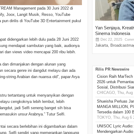
 STREAM Management pada 30 Juni 2022 di
tify, Joox, Langit Musik, Resso, YouTube
 pun dirilis di YouTube 3D Entertainment pukul
Yan Senjaya, Kreat
Sinema Indonesia
pat didengarkan lebih dulu pada 28 Juni 2022
Dec 22, 2025
Comme
Jakarta, Broadcastmag
ngsung mendapat sambutan yang baik, audionya
ari dan views video mencapai 200 ribu lebih.
a dan dimanjakan dengan alunan yang
Rilis PR Newswire
un secara genre ini dangdut melayu dan ada
Cision Raih MarTech
ng-string Arabian dan nuansa old”, papar Arya
2026 untuk Pemantau
Sosial, Distribusi Si
CHICAGO, Thu, Aug 
ustru tertantang untuk menyanyikan dengan
Shueisha Perluas Ja
elayu cengkoknya lebih lembut, lebih
MANGA MILLION, Pl
ngdut, jadi Selfi seneng banget sih bisa
Tersedia dalam 100 
masukin unsur Arabnya.” Tutur Selfi.
TOKYO, Thu, Aug 6 
UNISOC Lyric Audio
ntai secara berlebihan ini digambarkan dalam
Mendengarkan Audio
ung. Selfi sendiri yang memerankan langsung