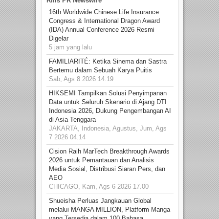
Rilis PR Newswire
16th Worldwide Chinese Life Insurance
Congress & International Dragon Award
(IDA) Annual Conference 2026 Resmi
Digelar
5 jam yang lalu
FAMILIARITÉ: Ketika Sinema dan Sastra
Bertemu dalam Sebuah Karya Puitis
Sab, Ags 8 2026 14.19
HIKSEMI Tampilkan Solusi Penyimpanan
Data untuk Seluruh Skenario di Ajang DTI
Indonesia 2026, Dukung Pengembangan AI
di Asia Tenggara
JAKARTA, Indonesia, Agustus, Jum, Ags
7 2026 04.14
Cision Raih MarTech Breakthrough Awards
2026 untuk Pemantauan dan Analisis
Media Sosial, Distribusi Siaran Pers, dan
AEO
CHICAGO, Kam, Ags 6 2026 17.00
Shueisha Perluas Jangkauan Global
melalui MANGA MILLION, Platform Manga
yang Tersedia dalam 100 Bahasa