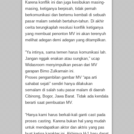
Karena konflik ini dan juga kesibukan masing-
masing, ketiganya berpisah, tidak pernah
berkomunikasi dan bertemu kembali di sebuah
pasar malam setelah bertahun-tahun. Di akhir
cerita terungkaplah resolusi konflik ketiganya
yang membuat penonton MV ini akan terenyuh
melihat adegan demi adegan yang ditampilkan.
“Ya intinya, sama temen harus komunikasi lah.
Jangan nggak enakan atau sungkan,” ucap
Widasroom menyimpulkan pesan dari MV
garapan Bimo Zulkarnain ini.
Proses pengambilan gambar MV “apa arti
sahabat sejati” sendiri hanya dilakukan
semalam di salah satu pasar malam di daerah
Cibinong, Bogor, Jawa Barat. Tidak ada kendala
berarti saat pembuatan MV.
“Hanya kami harus berkali-kali ganti cast pada
proses casting. Karena bukan hal yang mudah
untuk mendapatkan aktor dan aktris yang pas
buat ketiga karakter ini. Akhirnya H-1 baru dapat