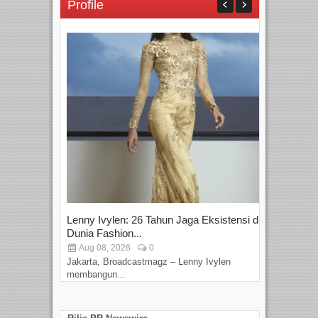
Profile
Lenny Ivylen: 26 Tahun Jaga Eksistensi di
Yan
Dunia Fashion...
Sin
Aug 08, 2026
0
D
Jakarta, Broadcastmagz – Lenny Ivylen
Jaka
membangun...