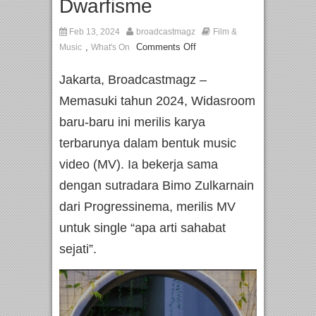
Dwarfisme
Feb 13, 2024
broadcastmagz
Film &
,
Comments Off
Music
What's On
Jakarta, Broadcastmagz –
Memasuki tahun 2024, Widasroom
baru-baru ini merilis karya
terbarunya dalam bentuk music
video (MV). Ia bekerja sama
dengan sutradara Bimo Zulkarnain
dari Progressinema, merilis MV
untuk single “apa arti sahabat
sejati”.