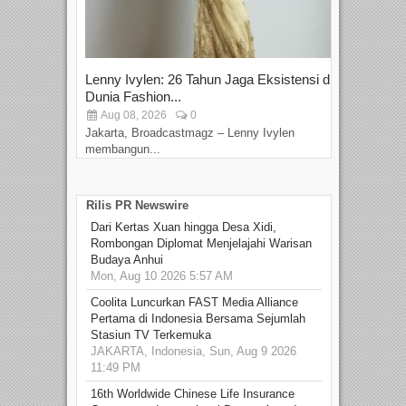
Lenny Ivylen: 26 Tahun Jaga Eksistensi di
Yan
Dunia Fashion...
Sin
Aug 08, 2026
0
D
Jakarta, Broadcastmagz – Lenny Ivylen
Jaka
membangun...
Rilis PR Newswire
Dari Kertas Xuan hingga Desa Xidi,
Rombongan Diplomat Menjelajahi Warisan
Budaya Anhui
Mon, Aug 10 2026 5:57 AM
Coolita Luncurkan FAST Media Alliance
Pertama di Indonesia Bersama Sejumlah
Stasiun TV Terkemuka
JAKARTA, Indonesia, Sun, Aug 9 2026
11:49 PM
16th Worldwide Chinese Life Insurance