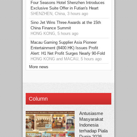
Four Seasons Hotel Shenzhen Introduces
Exclusive Suite Offer in Futian's Heart
SHENZHEN, China, 3 hours ago
Sino Jet Wins Three Awards at the 15th
China Finance Summit
HONG KONG, 5 hours ago
Macau Gaming Supplier Asia Pioneer
Entertainment (8400.HK) Issues Profit
Alert: H1 Net Profit Surges Nearly 90-Fold
HONG KONG and MACAU, 5 hours ago
More news
Column
Antusiasme
Masyarakat
Indonesia
terhadap Piala
Dunia 2026...