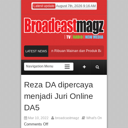
Latest update
August 7th, 2026 9:16 AM
Meramaikan Jakarta dengan Ribuan Mainan dan Produk Bayi dari Seluruh Dunia, 
LATEST NEWS
Menjadi Gerbang Inovasi dan Peluang Bisnis Industri Gifts dan Housewares Asia 
APMF 2026 Dorong Industri Beralih dari Kampanye ke Kolaborasi Jangka Panjan
Reza DA dipercaya
Rayakan Perpaduan Warisan Dan Semangat Lokal, BIRKENSTOCK INDONESIA Me
menjadi Juri Online
Meramaikan Jakarta dengan Ribuan Mainan dan Produk Bayi dari Seluruh Dunia, 
DA5
Mar 10, 2022
broadcastmagz
What's On
Comments Off