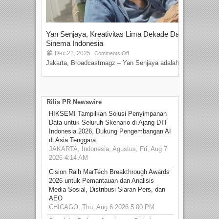
Yan Senjaya, Kreativitas Lima Dekade Dalam
Tam
Sinema Indonesia
Film
Dec 22, 2025
S
Comments Off
Jakarta, Broadcastmagz – Yan Senjaya adalah...
Beka
talen
Rilis PR Newswire
HIKSEMI Tampilkan Solusi Penyimpanan
Data untuk Seluruh Skenario di Ajang DTI
Indonesia 2026, Dukung Pengembangan AI
di Asia Tenggara
JAKARTA, Indonesia, Agustus, Fri, Aug 7
2026 4:14 AM
Cision Raih MarTech Breakthrough Awards
2026 untuk Pemantauan dan Analisis
Media Sosial, Distribusi Siaran Pers, dan
AEO
CHICAGO, Thu, Aug 6 2026 5:00 PM