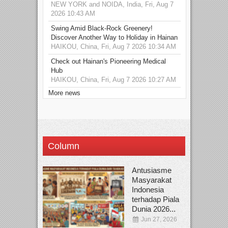
NEW YORK and NOIDA, India, Fri, Aug 7
2026 10:43 AM
Swing Amid Black‑Rock Greenery!
Discover Another Way to Holiday in Hainan
HAIKOU, China, Fri, Aug 7 2026 10:34 AM
Check out Hainan's Pioneering Medical
Hub
HAIKOU, China, Fri, Aug 7 2026 10:27 AM
More news
Column
Antusiasme
Masyarakat
Indonesia
terhadap Piala
Dunia 2026...
Jun 27, 2026