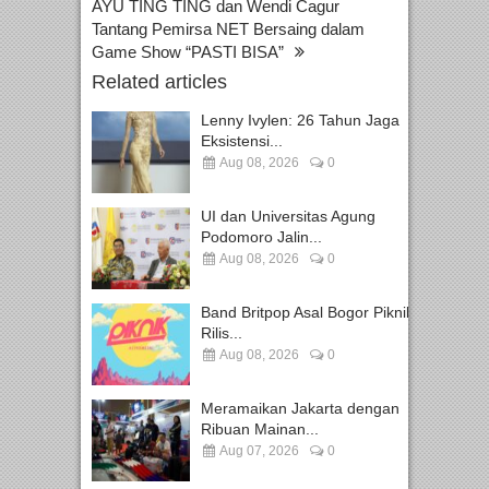
AYU TING TING dan Wendi Cagur
Tantang Pemirsa NET Bersaing dalam
Game Show “PASTI BISA”
Related articles
Lenny Ivylen: 26 Tahun Jaga
Eksistensi...
Aug 08, 2026
0
UI dan Universitas Agung
Podomoro Jalin...
Aug 08, 2026
0
Band Britpop Asal Bogor Piknik
Rilis...
Aug 08, 2026
0
Meramaikan Jakarta dengan
Ribuan Mainan...
Aug 07, 2026
0