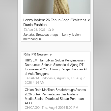
Lenny Ivylen: 26 Tahun Jaga Eksistensi di
Yan
Dunia Fashion...
Sin
Aug 08, 2026
0
D
Jakarta, Broadcastmagz – Lenny Ivylen
Jaka
membangun...
Rilis PR Newswire
HIKSEMI Tampilkan Solusi Penyimpanan
Data untuk Seluruh Skenario di Ajang DTI
Indonesia 2026, Dukung Pengembangan AI
di Asia Tenggara
JAKARTA, Indonesia, Agustus, Fri, Aug 7
2026 4:14 AM
Cision Raih MarTech Breakthrough Awards
2026 untuk Pemantauan dan Analisis
Media Sosial, Distribusi Siaran Pers, dan
AEO
CHICAGO, Thu, Aug 6 2026 5:00 PM