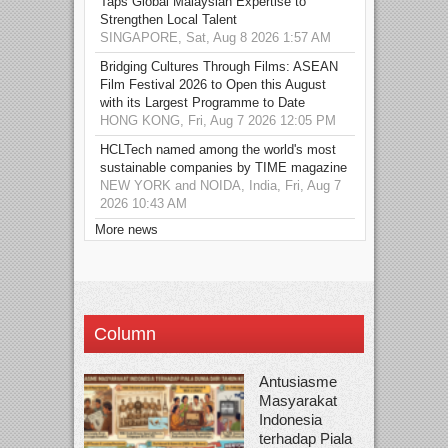
Taps Global Malaysian Expertise to
Strengthen Local Talent
SINGAPORE, Sat, Aug 8 2026 1:57 AM
Bridging Cultures Through Films: ASEAN
Film Festival 2026 to Open this August
with its Largest Programme to Date
HONG KONG, Fri, Aug 7 2026 12:05 PM
HCLTech named among the world's most
sustainable companies by TIME magazine
NEW YORK and NOIDA, India, Fri, Aug 7
2026 10:43 AM
More news
Column
Antusiasme
Masyarakat
Indonesia
terhadap Piala