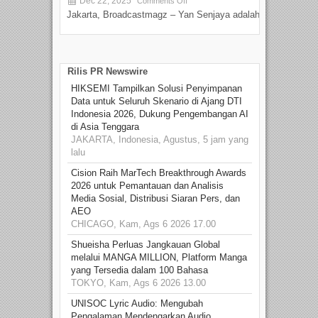
Dec 22, 2025
S
Comments Off
Jakarta, Broadcastmagz – Yan Senjaya adalah...
Beka
talen
Rilis PR Newswire
HIKSEMI Tampilkan Solusi Penyimpanan
Data untuk Seluruh Skenario di Ajang DTI
Indonesia 2026, Dukung Pengembangan AI
di Asia Tenggara
JAKARTA, Indonesia, Agustus, 5 jam yang
lalu
Cision Raih MarTech Breakthrough Awards
2026 untuk Pemantauan dan Analisis
Media Sosial, Distribusi Siaran Pers, dan
AEO
CHICAGO, Kam, Ags 6 2026 17.00
Shueisha Perluas Jangkauan Global
melalui MANGA MILLION, Platform Manga
yang Tersedia dalam 100 Bahasa
TOKYO, Kam, Ags 6 2026 13.00
UNISOC Lyric Audio: Mengubah
Pengalaman Mendengarkan Audio