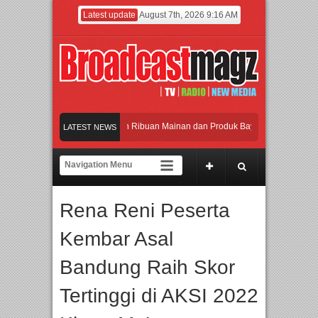
Latest update
August 7th, 2026 9:16 AM
eramaikan Jakarta dengan Ribuan Mainan dan Produk Bayi dari Seluruh Dunia, I
LATEST NEWS
enjadi Gerbang Inovasi dan Peluang Bisnis Industri Gifts dan Housewares Asia T
PMF 2026 Dorong Industri Beralih dari Kampanye ke Kolaborasi Jangka Panjang
Rena Reni Peserta
ayakan Perpaduan Warisan Dan Semangat Lokal, BIRKENSTOCK INDONESIA Mem
Kembar Asal
eramaikan Jakarta dengan Ribuan Mainan dan Produk Bayi dari Seluruh Dunia, I
Bandung Raih Skor
Tertinggi di AKSI 2022