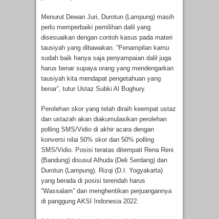
Menurut Dewan Juri, Durotun (Lampung) masih
perlu memperbaiki pemilihan dalil yang
disesuaikan dengan contoh kasus pada materi
tausiyah yang dibawakan. “Penampilan kamu
sudah baik hanya saja penyampaian dalil juga
harus benar supaya orang yang mendengarkan
tausiyah kita mendapat pengetahuan yang
benar”, tutur Ustaz Subki Al Bughury.
Perolehan skor yang telah diraih keempat ustaz
dan ustazah akan diakumulasikan perolehan
polling SMS/Vidio di akhir acara dengan
konversi nilai 50% skor dan 50% polling
SMS/Vidio. Posisi teratas ditempati Rena Reni
(Bandung) disusul Alhuda (Deli Serdang) dan
Durotun (Lampung). Rizqi (D.I. Yogyakarta)
yang berada di posisi terendah harus
“Wassalam” dan menghentikan perjuangannya
di panggung AKSI Indonesia 2022.