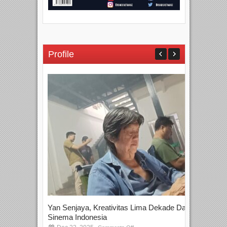
Profile
Yan Senjaya, Kreativitas Lima Dekade Dalam
Tam
Sinema Indonesia
Film