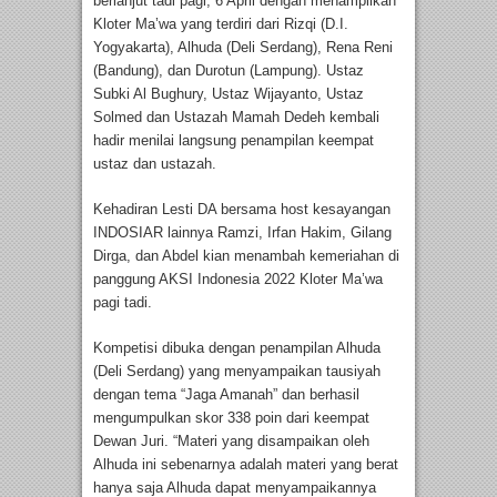
berlanjut tadi pagi, 6 April dengan menampilkan
Kloter Ma’wa yang terdiri dari Rizqi (D.I.
Yogyakarta), Alhuda (Deli Serdang), Rena Reni
(Bandung), dan Durotun (Lampung). Ustaz
Subki Al Bughury, Ustaz Wijayanto, Ustaz
Solmed dan Ustazah Mamah Dedeh kembali
hadir menilai langsung penampilan keempat
ustaz dan ustazah.
Kehadiran Lesti DA bersama host kesayangan
INDOSIAR lainnya Ramzi, Irfan Hakim, Gilang
Dirga, dan Abdel kian menambah kemeriahan di
panggung AKSI Indonesia 2022 Kloter Ma’wa
pagi tadi.
Kompetisi dibuka dengan penampilan Alhuda
(Deli Serdang) yang menyampaikan tausiyah
dengan tema “Jaga Amanah” dan berhasil
mengumpulkan skor 338 poin dari keempat
Dewan Juri. “Materi yang disampaikan oleh
Alhuda ini sebenarnya adalah materi yang berat
hanya saja Alhuda dapat menyampaikannya