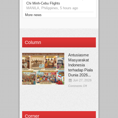
Chi Minh-Cebu Flights
MANILA, Philippines, 5 hours ago
More news
Column
Antusiasme
Masyarakat
Indonesia
terhadap Piala
Dunia 2026...
Jun 27, 2026
Comments Off
Corner