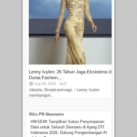
Lenny Ivylen: 26 Tahun Jaga Eksistensi di
Yan
Dunia Fashion...
Sin
Aug 08, 2026
0
D
Jakarta, Broadcastmagz – Lenny Ivylen
Jaka
membangun...
Rilis PR Newswire
HIKSEMI Tampilkan Solusi Penyimpanan
Data untuk Seluruh Skenario di Ajang DTI
Indonesia 2026, Dukung Pengembangan AI