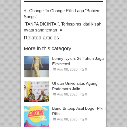
Change To Change Rilis Lagu "Bohiem
Songs"
"TANPA DICINTAI", Terinspirasi dari kisah
nyata sang teman
Related articles
More in this category
Lenny Ivylen: 26 Tahun Jaga
Eksistensi...
Aug 08, 2026
0
UI dan Universitas Agung
Podomoro Jalin...
Aug 08, 2026
0
Band Britpop Asal Bogor Piknik
Rilis...
Aug 08, 2026
0