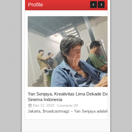
Profile
Yan Senjaya, Kreativitas Lima Dekade Dalam
Tam
Sinema Indonesia
Film
Dec 22, 2025
S
Comments Off
Jakarta, Broadcastmagz – Yan Senjaya adalah...
Beka
talen