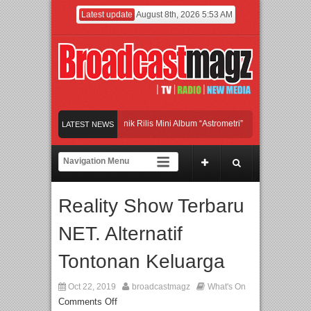
Latest update
August 8th, 2026 5:53 AM
and Britpop Asal Bogor Piknik Rilis Mini Album “Astrometri”
Meramaikan Jakarta
LATEST NEWS
enjadi Gerbang Inovasi dan Peluang Bisnis Industri Gifts dan Housewares Asia T
PMF 2026 Dorong Industri Beralih dari Kampanye ke Kolaborasi Jangka Panjang
Reality Show Terbaru
NET. Alternatif
Tontonan Keluarga
Oct 22, 2019
broadcastmagz
What's On
Comments Off