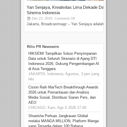
Yan Senjaya, Kreativitas Lima Dekade Dalam
Tam
Sinema Indonesia
Film
Dec 22, 2025
S
Comments Off
Jakarta, Broadcastmagz – Yan Senjaya adalah...
Beka
talen
Rilis PR Newswire
HIKSEMI Tampilkan Solusi Penyimpanan
Data untuk Seluruh Skenario di Ajang DTI
Indonesia 2026, Dukung Pengembangan AI
di Asia Tenggara
JAKARTA, Indonesia, Agustus, 3 jam yang
lalu
Cision Raih MarTech Breakthrough Awards
2026 untuk Pemantauan dan Analisis
Media Sosial, Distribusi Siaran Pers, dan
AEO
CHICAGO, Kam, Ags 6 2026 17.00
Shueisha Perluas Jangkauan Global
melalui MANGA MILLION, Platform Manga
yang Tersedia dalam 100 Bahasa