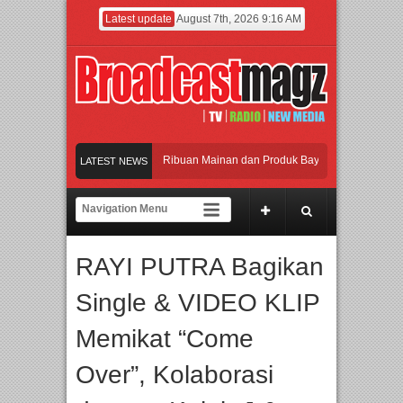
Latest update
August 7th, 2026 9:16 AM
ramaikan Jakarta dengan Ribuan Mainan dan Produk Bayi dari Seluruh Dunia, IB
LATEST NEWS
njadi Gerbang Inovasi dan Peluang Bisnis Industri Gifts dan Housewares Asia Te
MF 2026 Dorong Industri Beralih dari Kampanye ke Kolaborasi Jangka Panjang
RAYI PUTRA Bagikan
ayakan Perpaduan Warisan Dan Semangat Lokal, BIRKENSTOCK INDONESIA Memb
Single & VIDEO KLIP
ramaikan Jakarta dengan Ribuan Mainan dan Produk Bayi dari Seluruh Dunia, IB
Memikat “Come
Over”, Kolaborasi