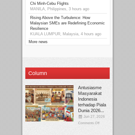
Chi Minh-Cebu Flights
MANILA, Philippines, 3 hours ago
Rising Above the Turbulence: How
Malaysian SMEs are Redefining Economic
Resilience
KUALA LUMPUR, Malaysia, 4 hours ago
More news
Column
Antusiasme
Masyarakat
Indonesia
terhadap Piala
Dunia 2026...
Jun 27, 2026
Comments Off