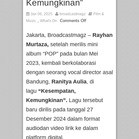
Kemungkinan”
Jan 06, 2025
broadcastmagz
Film &
,
Comments Off
Music
What's On
Jakarta, Broadcastmagz –
Rayhan
Murtaza,
setelah merilis mini
album “POP” pada bulan Mei
2023, kembali berkolaborasi
dengan seorang vocal director asal
Bandung,
Ranitya Aulia
, di
lagu
“Kesempatan,
Kemungkinan”.
Lagu tersebut
baru dirilis pada tanggal 27
Desember 2024 dalam format
audiodan video lirik ke dalam
platform digital.