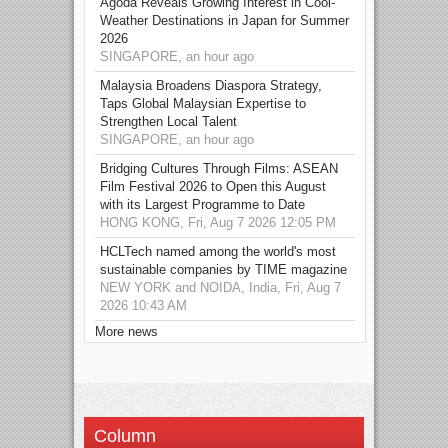
Agoda Reveals Growing Interest in Cool-
Weather Destinations in Japan for Summer
2026
SINGAPORE, an hour ago
Malaysia Broadens Diaspora Strategy,
Taps Global Malaysian Expertise to
Strengthen Local Talent
SINGAPORE, an hour ago
Bridging Cultures Through Films: ASEAN
Film Festival 2026 to Open this August
with its Largest Programme to Date
HONG KONG, Fri, Aug 7 2026 12:05 PM
HCLTech named among the world's most
sustainable companies by TIME magazine
NEW YORK and NOIDA, India, Fri, Aug 7
2026 10:43 AM
More news
Column