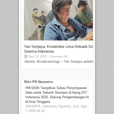
Yan Senjaya, Kreativitas Lima Dekade Dalam
Tam
Sinema Indonesia
Film
Dec 22, 2025
S
Comments Off
Jakarta, Broadcastmagz – Yan Senjaya adalah...
Beka
talen
Rilis PR Newswire
HIKSEMI Tampilkan Solusi Penyimpanan
Data untuk Seluruh Skenario di Ajang DTI
Indonesia 2026, Dukung Pengembangan AI
di Asia Tenggara
JAKARTA, Indonesia, Agustus, Jum, Ags
7 2026 04.14