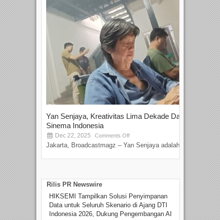
Yan Senjaya, Kreativitas Lima Dekade Dalam
Tam
Sinema Indonesia
Film
Dec 22, 2025
S
Comments Off
Jakarta, Broadcastmagz – Yan Senjaya adalah...
Beka
talen
Rilis PR Newswire
HIKSEMI Tampilkan Solusi Penyimpanan
Data untuk Seluruh Skenario di Ajang DTI
Indonesia 2026, Dukung Pengembangan AI