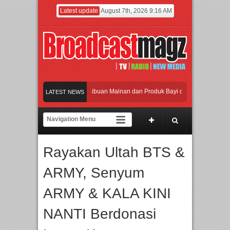
Latest update
August 7th, 2026 9:16 AM
maikan Jakarta dengan Ribuan Mainan dan Produk Bayi dari Seluruh Dunia, IBTE
LATEST NEWS
adi Gerbang Inovasi dan Peluang Bisnis Industri Gifts dan Housewares Asia Teng
 2026 Dorong Industri Beralih dari Kampanye ke Kolaborasi Jangka Panjang
Rayakan Ultah BTS &
akan Perpaduan Warisan Dan Semangat Lokal, BIRKENSTOCK INDONESIA Membuk
ARMY, Senyum
maikan Jakarta dengan Ribuan Mainan dan Produk Bayi dari Seluruh Dunia, IBTE
ARMY & KALA KINI
NANTI Berdonasi