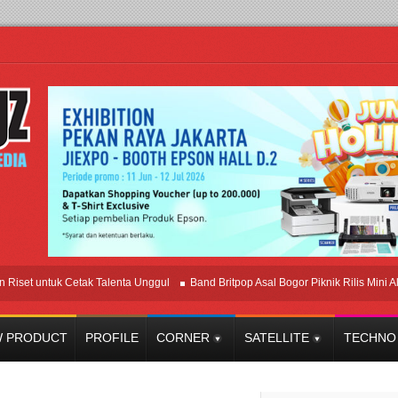
t untuk Cetak Talenta Unggul
Band Britpop Asal Bogor Piknik Rilis Mini Album “
 PRODUCT
PROFILE
CORNER
SATELLITE
TECHNO