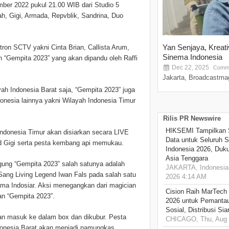
ber 2022 pukul 21.00 WIB dari Studio 5
h, Gigi, Armada, Repvblik, Sandrina, Duo
Yan Senjaya, Kreat
tron SCTV yakni Cinta Brian, Callista Arum,
Sinema Indonesia
 “Gempita 2023” yang akan dipandu oleh Raffi
Dec 22, 2025
Comme
Jakarta, Broadcastmag
yah Indonesia Barat saja, “Gempita 2023” juga
onesia lainnya yakni Wilayah Indonesia Timur
Rilis PR Newswire
HIKSEMI Tampilkan 
Indonesia Timur akan disiarkan secara LIVE
Data untuk Seluruh S
nd Gigi serta pesta kembang api memukau.
Indonesia 2026, Duk
Asia Tenggara
gung “Gempita 2023” salah satunya adalah
JAKARTA, Indonesia,
Sang Living Legend Iwan Fals pada salah satu
2026 4:14 AM
ma Indosiar. Aksi menegangkan dari magician
Cision Raih MarTech
an “Gempita 2023”.
2026 untuk Pemantau
Sosial, Distribusi Si
n masuk ke dalam box dan dikubur. Pesta
CHICAGO, Thu, Aug 
donesia Barat akan menjadi pamungkas