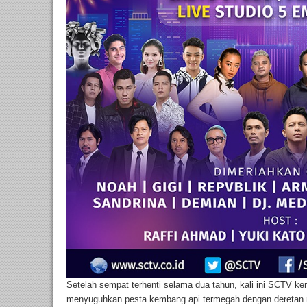
Setelah sempat terhenti selama dua tahun, kali ini SCTV k
menyuguhkan pesta kembang api termegah dengan deretan mu