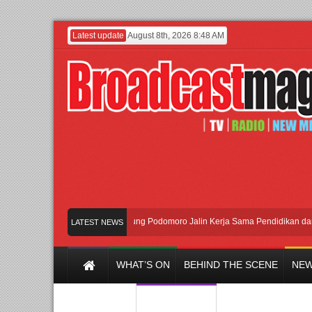
Latest update
August 8th, 2026 8:48 AM
UI dan Universitas Agung Podomoro Jalin Kerja Sama Pendidikan dan Rise
LATEST NEWS
WHAT’S ON
BEHIND THE SCENE
NEW
Y CHANNEL
FILM & MUSIC