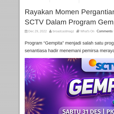
Rayakan Momen Pergantia
SCTV Dalam Program Gemp
Comments 
Dec 29, 2022
broadcastmagz
What's On
Program “Gempita” menjadi salah satu pro
senantiasa hadir menemani pemirsa meray