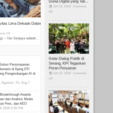
Dunia Digital yang Tak...
Jun 22, 2026
Comments
Off
ivitas Lima Dekade Dalam
Tamee Irelly Menjadi Juri Open Casti
Film Terbaru...
Sep 08, 2025
nts Off
Comments Off
z – Yan Senjaya adalah...
Bekasi, Broadcastmagz – Dalam upaya me
talenta...
Gelar Dialog Publik di
Serang, KPI Tegaskan
Solusi Penyimpanan
Peran Penyiaran
kenario di Ajang DTI
Jun 22, 2026
Comments
ung Pengembangan AI di
Off
 Agustus, Fri, Aug 7
 Breakthrough Awards
an dan Analisis Media
aran Pers, dan AEO
6 2026 5:00 PM