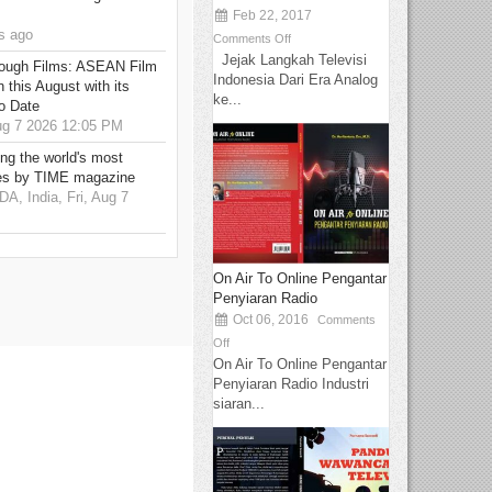
Feb 22, 2017
s ago
Comments Off
Jejak Langkah Televisi
hrough Films: ASEAN Film
Indonesia Dari Era Analog
 this August with its
ke...
o Date
g 7 2026 12:05 PM
g the world's most
es by TIME magazine
 India, Fri, Aug 7
On Air To Online Pengantar
Penyiaran Radio
Oct 06, 2016
Comments
Off
On Air To Online Pengantar
Penyiaran Radio Industri
siaran...