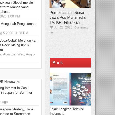
ngkauan Global melalui
atform Manga yang
Bahasa
Pembinaan Isi Siaran
2026 1:00 PM
Jawa Pos Multimedia
TV, KPI Tekankan...
: Mengubah Pengalaman
Jun 22, 2026
Comments
 5 2026 11:58 PM
Off
 Coca-Cola® Meluncurkan
d Rock Rising untuk
ru
, Agustus, Wed, Aug 5
Book
 PR Newswire
g Interest in Cool-
s in Japan for Summer
s ago
Jejak Langkah Televisi
aspora Strategy, Taps
Indonesia
ertise to Strengthen