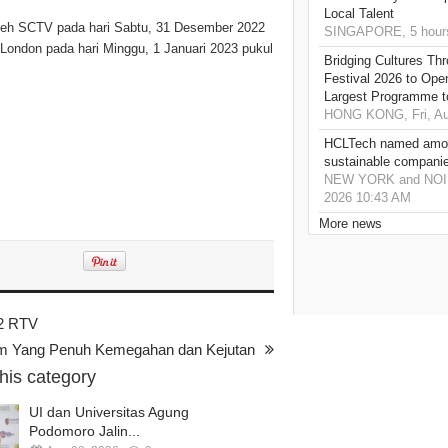
Local Talent
oleh SCTV pada hari Sabtu, 31 Desember 2022
SINGAPORE, 5 hour
 London pada hari Minggu, 1 Januari 2023 pukul
Bridging Cultures T
Festival 2026 to Open
Largest Programme t
HONG KONG, Fri, Au
HCLTech named amon
sustainable compani
NEW YORK and NOIDA,
2026 10:43 AM
More news
22 RTV
lam Yang Penuh Kemegahan dan Kejutan
this category
UI dan Universitas Agung
Podomoro Jalin...