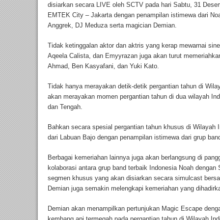
disiarkan secara LIVE oleh SCTV pada hari Sabtu, 31 Desem
EMTEK City – Jakarta dengan penampilan istimewa dari Noa
Anggrek, DJ Meduza serta magician Demian.
Tidak ketinggalan aktor dan aktris yang kerap mewarnai sine
Aqeela Calista, dan Emyyrazan juga akan turut memeriahkan
Ahmad, Ben Kasyafani, dan Yuki Kato.
Tidak hanya merayakan detik-detik pergantian tahun di Wila
akan merayakan momen pergantian tahun di dua wilayah Ind
dan Tengah.
Bahkan secara spesial pergantian tahun khusus di Wilayah 
dari Labuan Bajo dengan penampilan istimewa dari grup ba
Berbagai kemeriahan lainnya juga akan berlangsung di pang
kolaborasi antara grup band terbaik Indonesia Noah dengan 
segmen khusus yang akan disiarkan secara simulcast bersa
Demian juga semakin melengkapi kemeriahan yang dihadirk
Demian akan menampilkan pertunjukan Magic Escape denga
kembang api termegah pada pergantian tahun di Wilayah In