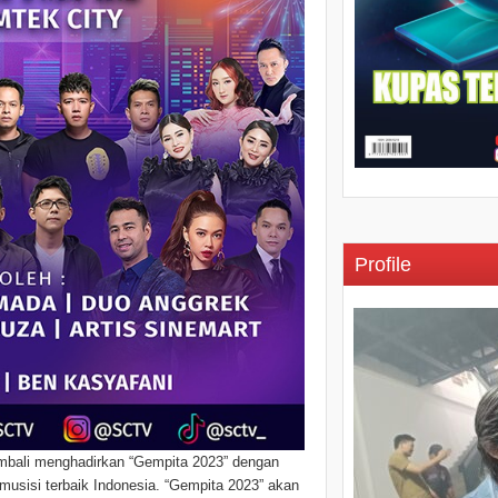
Profile
embali menghadirkan “Gempita 2023” dengan
sisi terbaik Indonesia. “Gempita 2023” akan