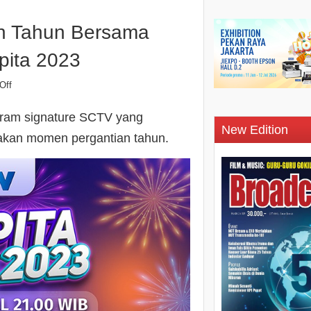
n Tahun Bersama
ita 2023
Off
gram signature SCTV yang
New Edition
akan momen pergantian tahun.