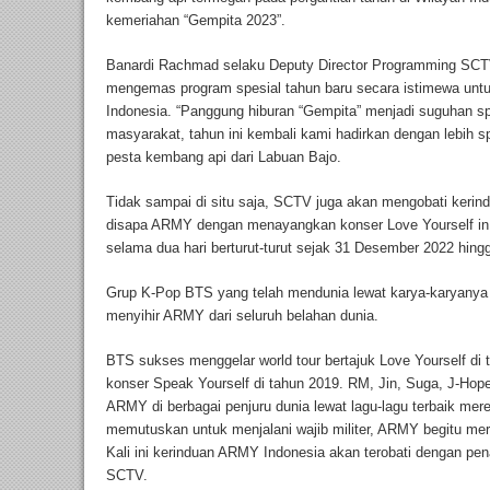
kemeriahan “Gempita 2023”.
Banardi Rachmad selaku Deputy Director Programming SCT
mengemas program spesial tahun baru secara istimewa untu
Indonesia. “Panggung hiburan “Gempita” menjadi suguhan sp
masyarakat, tahun ini kembali kami hadirkan dengan lebih 
pesta kembang api dari Labuan Bajo.
Tidak sampai di situ saja, SCTV juga akan mengobati keri
disapa ARMY dengan menayangkan konser Love Yourself in 
selama dua hari berturut-turut sejak 31 Desember 2022 hin
Grup K-Pop BTS yang telah mendunia lewat karya-karyanya
menyihir ARMY dari seluruh belahan dunia.
BTS sukses menggelar world tour bertajuk Love Yourself di 
konser Speak Yourself di tahun 2019. RM, Jin, Suga, J-Hop
ARMY di berbagai penjuru dunia lewat lagu-lagu terbaik mer
memutuskan untuk menjalani wajib militer, ARMY begitu me
Kali ini kerinduan ARMY Indonesia akan terobati dengan pe
SCTV.