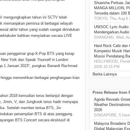
Shueisha Perluas Ja
MANGA MILLION, Pl
Tersedia dalam 100 
V mengungkapkan tahun ini SCTV telah
TOKYO, Thu, Aug 6 
k memanjakan pemirsa di berbagai wilayah
UNISOC Lyric Audio
esial akhir tahun yang sudah sangat dirindukan
Mendengarkan Audio
spektakuler bahkan menyiarkan secara LIVE
SHANGHAI, Wed, Aug
Hard Rock Cafe dan
Kompetisi Musik Har
nduan penggemar grup K-Pop BTS yang kerap
Musisi Pendatang Ba
New York dan Speak Yourself in London
HOLLYWOOD, Florida
gga 1 Januari 2023”, pungkas Banardi Rachmad.
2026 10:15 PM
Berita Lainnya
 hingga menorehkan berbagai penghargaan kian
Press Release from
tahun 2018 kemudian terus berlanjut dengan
Agoda Reveals Growin
e, Jimin, V, dan Jungkook terus hadir menyapa
Weather Destination
eka. Setelah member tertua BTS, Jin
2026
rindukan penampilan BTS di atas panggung.
SINGAPORE, 5 hour
nayangan BTS Concert secara eksklusif di
Malaysia Broadens Di
Global Malaysian Exp