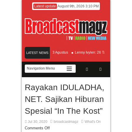
Latest update
August 9th, 2026 3:10 PM
ETOK MEJIK Siap Tayang 13 Agustus
Lenny Ivylen: 26 Tahun Jaga Eksistensi d
LATEST NEWS
 Universitas Agung Podomoro Jalin Kerja Sama Pendidikan dan Riset untuk Cetak 
ikan Jakarta dengan Ribuan Mainan dan Produk Bayi dari Seluruh Dunia, IBTE 20
Rayakan IDULADHA,
NET. Sajikan Hiburan
Spesial “In The Kost”
Jul 30, 2020
broadcastmagz
What's On
Comments Off