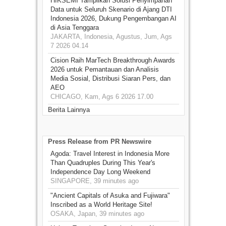
HIKSEMI Tampilkan Solusi Penyimpanan
Data untuk Seluruh Skenario di Ajang DTI
Indonesia 2026, Dukung Pengembangan AI
di Asia Tenggara
JAKARTA, Indonesia, Agustus, Jum, Ags
7 2026 04.14
Cision Raih MarTech Breakthrough Awards
2026 untuk Pemantauan dan Analisis
Media Sosial, Distribusi Siaran Pers, dan
AEO
CHICAGO, Kam, Ags 6 2026 17.00
Berita Lainnya
Press Release from PR Newswire
Agoda: Travel Interest in Indonesia More
Than Quadruples During This Year's
Independence Day Long Weekend
SINGAPORE, 39 minutes ago
"Ancient Capitals of Asuka and Fujiwara"
Inscribed as a World Heritage Site!
OSAKA, Japan, 39 minutes ago