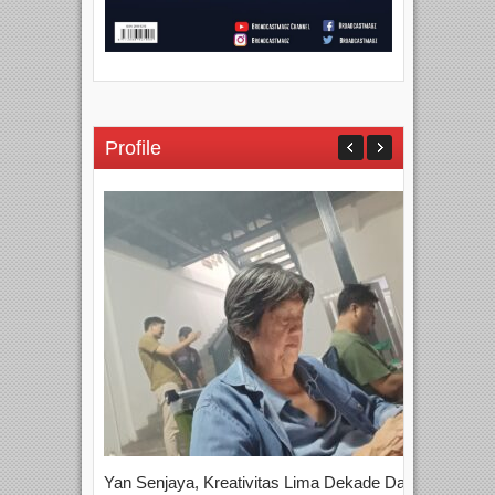
Profile
Yan Senjaya, Kreativitas Lima Dekade Dalam
Tam