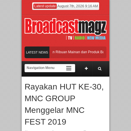
Latest update
August 7th, 2026 9:16 AM
Meramaikan Jakarta dengan Ribuan Mainan dan Produk Bayi dari Seluruh Dunia, 
LATEST NEWS
Menjadi Gerbang Inovasi dan Peluang Bisnis Industri Gifts dan Housewares Asia 
APMF 2026 Dorong Industri Beralih dari Kampanye ke Kolaborasi Jangka Panjan
Rayakan HUT KE-30,
Rayakan Perpaduan Warisan Dan Semangat Lokal, BIRKENSTOCK INDONESIA Me
MNC GROUP
Meramaikan Jakarta dengan Ribuan Mainan dan Produk Bayi dari Seluruh Dunia, 
Menggelar MNC
FEST 2019