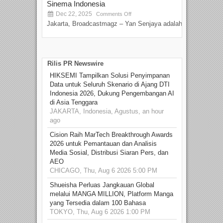
Sinema Indonesia
Film
Dec 22, 2025
S
Comments Off
Jakarta, Broadcastmagz – Yan Senjaya adalah...
Beka
talen
Rilis PR Newswire
HIKSEMI Tampilkan Solusi Penyimpanan
Data untuk Seluruh Skenario di Ajang DTI
Indonesia 2026, Dukung Pengembangan AI
di Asia Tenggara
JAKARTA, Indonesia, Agustus, an hour
ago
Cision Raih MarTech Breakthrough Awards
2026 untuk Pemantauan dan Analisis
Media Sosial, Distribusi Siaran Pers, dan
AEO
CHICAGO, Thu, Aug 6 2026 5:00 PM
Shueisha Perluas Jangkauan Global
melalui MANGA MILLION, Platform Manga
yang Tersedia dalam 100 Bahasa
TOKYO, Thu, Aug 6 2026 1:00 PM