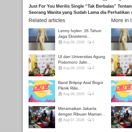
Just For You Merilis Single “Tak Berbalas” Tent
Seorang Wanita yang Sudah Lama dia Perhatikan 
Related articles
More in 
Lenny Ivylen: 26 Tahun
Jaga Eksistensi...
Aug 08, 2026
0
UI dan Universitas Agung
Podomoro Jalin...
Aug 08, 2026
0
Band Britpop Asal Bogor
Piknik Rilis...
Aug 08, 2026
0
Meramaikan Jakarta
dengan Ribuan Mainan...
Aug 07, 2026
0