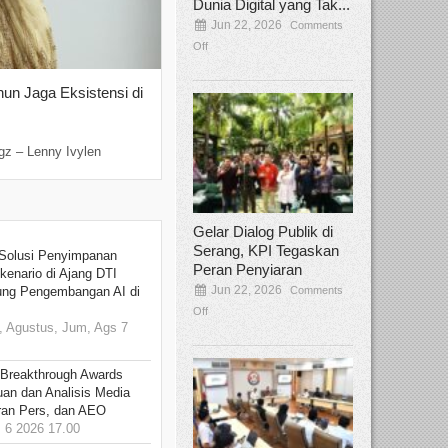
Dunia Digital yang Tak...
Jun 22, 2026
Comments
Off
hun Jaga Eksistensi di
Yan Senjaya, Kreativitas Lima Dekad
Sinema Indonesia
Dec 22, 2025
Comments Off
gz – Lenny Ivylen
Jakarta, Broadcastmagz – Yan Senjaya ada
Gelar Dialog Publik di
Serang, KPI Tegaskan
Solusi Penyimpanan
Peran Penyiaran
kenario di Ajang DTI
Jun 22, 2026
Comments
ung Pengembangan AI di
Off
 Agustus, Jum, Ags 7
 Breakthrough Awards
an dan Analisis Media
aran Pers, dan AEO
6 2026 17.00