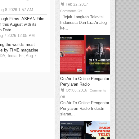
Feb 22, 2017
g 8 2026 1:57 AM
Comments Off
Jejak Langkah Televisi
hrough Films: ASEAN Film
Indonesia Dari Era Analog
 this August with its
ke...
o Date
g 7 2026 12:05 PM
g the world's most
es by TIME magazine
 India, Fri, Aug 7
On Air To Online Pengantar
Penyiaran Radio
Oct 06, 2016
Comments
Off
On Air To Online Pengantar
Penyiaran Radio Industri
siaran...