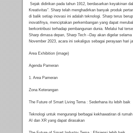
Sejak didirikan pada tahun 1912, berdasarkan keyakinan da
Kreativitas”. Sharp telah menghadirkan banyak produk pert
di balik setiap inovasi ini adalah teknologi. Sharp terus b
inovatifnya, menciptakan perkembangan yang dapat merub
berkontribusi terhadap pembangunan dunia. Melalui hal ter
Sharp dimasa depan, Sharp Tech –Day akan digelar selama ti
November 2023, acara ini sekaligus sebagai perayaan hari j
Area Exhibition (image)
Agenda Pameran
1. Area Pameran
Zona Keterangan
The Future of Smart Living Tema : Sederhana itu lebih baik
Teknologi untuk mengurangi berbagai kekhawatiran di rumah
AI dan XR yang dapat dirasakan
The Future of Smart Industry Tema : Efisiensi lebih baik