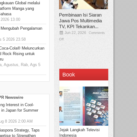
ngkauan Global melalui
atform Manga yang
Bahasa
Pembinaan Isi Siaran
2026 13.00
Jawa Pos Multimedia
TV, KPI Tekankan...
: Mengubah Pengalaman
Jun 22, 2026
Comments
 5 2026 23.58
Off
 Coca-Cola® Meluncurkan
d Rock Rising untuk
ru
, Agustus, Rab, Ags 5
Book
 PR Newswire
g Interest in Cool-
s in Japan for Summer
g 8 2026 2:00 AM
Jejak Langkah Televisi
aspora Strategy, Taps
Indonesia
ertise to Strengthen