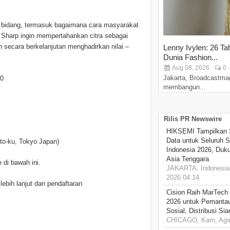
i bidang, termasuk bagaimana cara masyarakat
t Sharp ingin mempertahankan citra sebagai
secara berkelanjutan menghadirkan nilai –
Lenny Ivylen: 26 Ta
Dunia Fashion...
Aug 08, 2026
0
Jakarta, Broadcastma
00
membangun...
Rilis PR Newswire
HIKSEMI Tampilkan 
Data untuk Seluruh S
oto-ku, Tokyo Japan)
Indonesia 2026, Duk
Asia Tenggara
 di bawah ini.
JAKARTA, Indonesia,
2026 04.14
bih lanjut dan pendaftaran
Cision Raih MarTech
2026 untuk Pemantau
Sosial, Distribusi Si
CHICAGO, Kam, Ags 