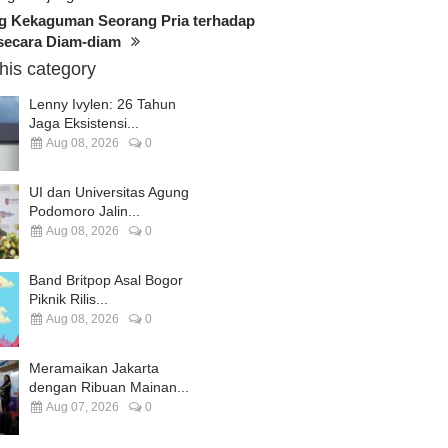
ang Kekaguman Seorang Pria terhadap
secara Diam-diam
this category
Lenny Ivylen: 26 Tahun
Jaga Eksistensi...
Aug 08, 2026
0
UI dan Universitas Agung
Podomoro Jalin...
Aug 08, 2026
0
Band Britpop Asal Bogor
Piknik Rilis...
Aug 08, 2026
0
Meramaikan Jakarta
dengan Ribuan Mainan...
Aug 07, 2026
0