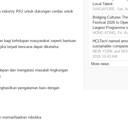
Local Talent
SINGAPORE, Sat, Au
 industry RX2 untuk dukungan cerdas untuk
Bridging Cultures T
Festival 2026 to Open
Largest Programme t
HONG KONG, Fri, Au
 bagi kehidupan masyarakat seperti bantuan
HCLTech named amon
sustainable compani
ika terjadi bencana dapat diketahui.
NEW YORK and NOIDA,
2026 10:43 AM
n
More news
 depan dan mengatasi masalah lingkungan
n
enghasilkan pengalaman baru dengan
 memanfaatkan robotika.