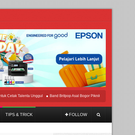
Cetak Talenta Unggul
Band Britpop Asal Bogor Piknik Rilis Mini Album “Astromet
TIPS & TRICK
FOLLOW