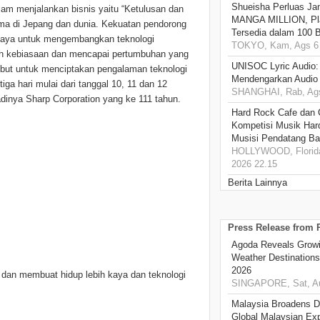
Shueisha Perluas Ja
lam menjalankan bisnis yaitu “Ketulusan dan
MANGA MILLION, Pl
ama di Jepang dan dunia. Kekuatan pendorong
Tersedia dalam 100 
erupaya untuk mengembangkan teknologi
TOKYO, Kam, Ags 6 
ah kebiasaan dan mencapai pertumbuhan yang
UNISOC Lyric Audio
sebut untuk menciptakan pengalaman teknologi
Mendengarkan Audio
ga hari mulai dari tanggal 10, 11 dan 12
SHANGHAI, Rab, Ags
adinya Sharp Corporation yang ke 111 tahun.
Hard Rock Cafe dan
Kompetisi Musik Har
Musisi Pendatang Ba
HOLLYWOOD, Florida
2026 22.15
Berita Lainnya
Press Release from
Agoda Reveals Growin
Weather Destination
2026
 dan membuat hidup lebih kaya dan teknologi
SINGAPORE, Sat, Au
Malaysia Broadens Di
Global Malaysian Exp