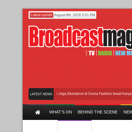
Latest update
August 8th, 2026 5:01 PM
Lenny Ivylen: 26 Tahun Jaga Eksistensi di Dunia Fashion lewat Karya
U
LATEST NEWS
WHAT’S ON
BEHIND THE SCENE
NEW
Y CHANNEL
FILM & MUSIC