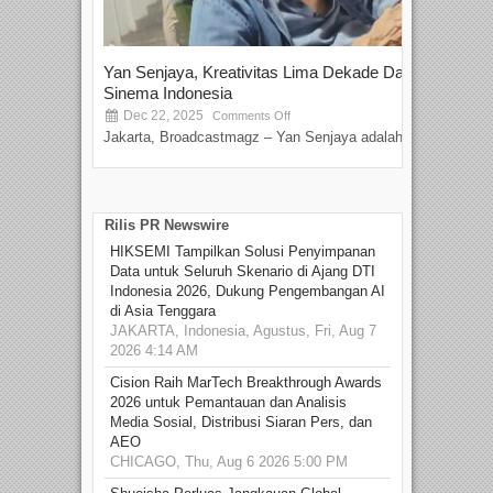
Yan Senjaya, Kreativitas Lima Dekade Dalam
Tam
Sinema Indonesia
Film
Dec 22, 2025
S
Comments Off
Jakarta, Broadcastmagz – Yan Senjaya adalah...
Beka
talen
Rilis PR Newswire
HIKSEMI Tampilkan Solusi Penyimpanan
Data untuk Seluruh Skenario di Ajang DTI
Indonesia 2026, Dukung Pengembangan AI
di Asia Tenggara
JAKARTA, Indonesia, Agustus, Fri, Aug 7
2026 4:14 AM
Cision Raih MarTech Breakthrough Awards
2026 untuk Pemantauan dan Analisis
Media Sosial, Distribusi Siaran Pers, dan
AEO
CHICAGO, Thu, Aug 6 2026 5:00 PM