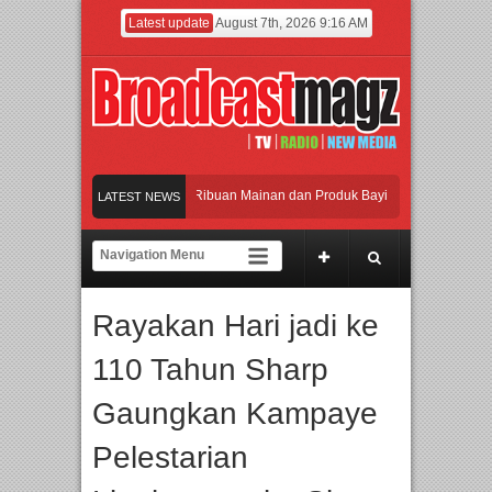
Latest update
August 7th, 2026 9:16 AM
eramaikan Jakarta dengan Ribuan Mainan dan Produk Bayi dari Seluruh Dunia, IB
LATEST NEWS
enjadi Gerbang Inovasi dan Peluang Bisnis Industri Gifts dan Housewares Asia Te
PMF 2026 Dorong Industri Beralih dari Kampanye ke Kolaborasi Jangka Panjang
Rayakan Hari jadi ke
ayakan Perpaduan Warisan Dan Semangat Lokal, BIRKENSTOCK INDONESIA Mem
110 Tahun Sharp
eramaikan Jakarta dengan Ribuan Mainan dan Produk Bayi dari Seluruh Dunia, IB
Gaungkan Kampaye
Pelestarian