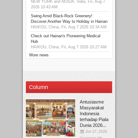
NEW YORK and NOIDA, India, Fri, Aug 7
2026 10:43 AM
Swing Amid Black‑Rock Greenery!
Discover Another Way to Holiday in Hainan
HAIKOU, China, Fri, Aug 7 2026 10:34 AM
Check out Hainan's Pioneering Medical
Hub
HAIKOU, China, Fri, Aug 7 2026 10:27 AM
More news
Column
Antusiasme
Masyarakat
Indonesia
terhadap Piala
Dunia 2026...
Jun 27, 2026
Comments Off