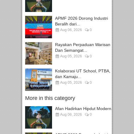
APMF 2026 Dorong Industri
Beralih dari...
Aug 06, 2026
0
Rayakan Perpaduan Warisan
Dan Semangat...
Aug 05, 2026
0
Kolaborasi UT School, PTBA,
dan Kamaju...
Aug 05, 2026
0
More in this category
Afan Hadirkan Hipdut Modern...
Aug 06, 2026
0