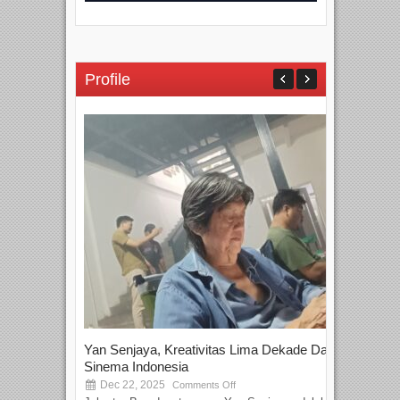
Profile
Yan Senjaya, Kreativitas Lima Dekade Dalam
Tam
Sinema Indonesia
Film
Dec 22, 2025
S
Comments Off