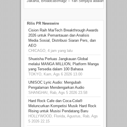
Jakarta, Broadcastmagz – Yan Senjaya adalah...
Beka
talen
Rilis PR Newswire
Cision Raih MarTech Breakthrough Awards
2026 untuk Pemantauan dan Analisis
Media Sosial, Distribusi Siaran Pers, dan
AEO
CHICAGO, 4 jam yang lalu
Shueisha Perluas Jangkauan Global
melalui MANGA MILLION, Platform Manga
yang Tersedia dalam 100 Bahasa
TOKYO, Kam, Ags 6 2026 13.00
UNISOC Lyric Audio: Mengubah
Pengalaman Mendengarkan Audio
SHANGHAI, Rab, Ags 5 2026 23.58
Hard Rock Cafe dan Coca-Cola®
Meluncurkan Kompetisi Musik Hard Rock
Rising untuk Musisi Pendatang Baru
HOLLYWOOD, Florida, Agustus, Rab, Ags
5 2026 22.15