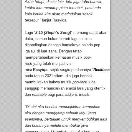
Akan tetapi, di sisi lain, kita juga tahu bahwa,
ketika kita menutup pintu tersebut, pasti ada
kala ketika kita akan merindukan sosok
tersebut,”
lanjut Rasyiqa.
Lagu “
2:15 (Steph’s Song)
” memang sarat akan
duka, namun bukan berarti lagu ini bisa
disandingkan dengan banyaknya balada pop
‘galau’ di luar sana. Dengan tetap
mempertahankan kemasan musik
pop-
rock
yang telah menjadi visi-
misi
Rasyiqa
sejak
single
perdananya
“
Reckless
”
pada tahun 2021 silam, dia juga hendak
membuktikan bahwa musik
pop-rock
juga
sanggup memancarkan emosi lara yang otentik
dan
relatable
bagi para audiens musik.
”
Di sini aku hendak menunjukkan kerapuhan
aku dengan menggarap sebuah lagu yang,
esensinya, bertujuan untuk menyembuhkan luka
dan bukannya melulu membakar jiwa
pendengarnya. Ditambah lagi, aku berharap