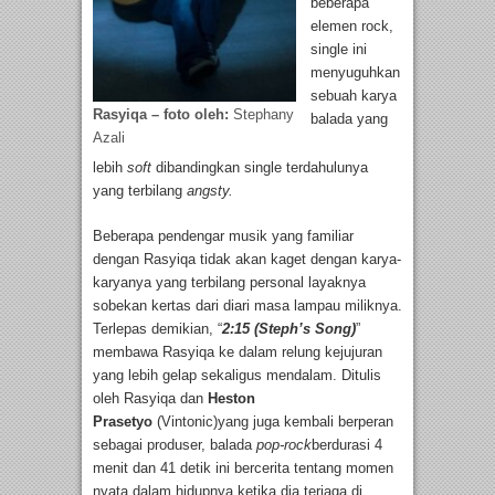
beberapa
elemen rock,
single ini
menyuguhkan
sebuah karya
Rasyiqa – foto oleh:
Stephany
balada yang
Azali
lebih
soft
dibandingkan single terdahulunya
yang terbilang
angsty.
Beberapa pendengar musik yang familiar
dengan Rasyiqa tidak akan kaget dengan karya-
karyanya yang terbilang personal layaknya
sobekan kertas dari diari masa lampau miliknya.
Terlepas demikian, “
2:15 (Steph’s Song)
”
membawa Rasyiqa ke dalam relung kejujuran
yang lebih gelap sekaligus mendalam. Ditulis
oleh Rasyiqa dan
Heston
Prasetyo
(Vintonic)yang juga kembali berperan
sebagai produser, balada
pop-rock
berdurasi 4
menit dan 41 detik ini bercerita tentang momen
nyata dalam hidupnya ketika dia terjaga di