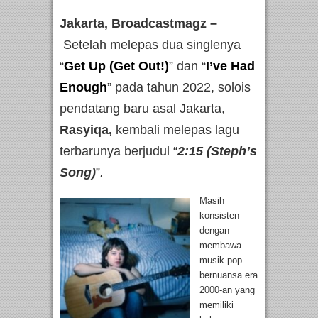
Jakarta, Broadcastmagz –
Setelah melepas dua singlenya
“
Get Up (Get Out!)
” dan “
I’ve Had
Enough
” pada tahun 2022, solois
pendatang baru asal Jakarta,
Rasyiqa,
kembali melepas lagu
terbarunya berjudul “
2:15 (Steph’s
Song)
”
.
Masih
konsisten
dengan
membawa
musik pop
bernuansa era
2000-an yang
memiliki