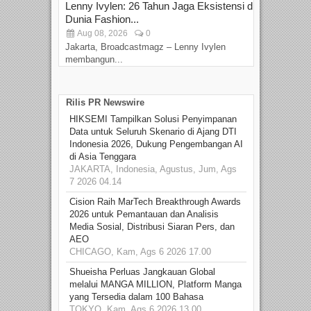
Lenny Ivylen: 26 Tahun Jaga Eksistensi di
Yan
Dunia Fashion...
Sin
Aug 08, 2026
0
D
Jakarta, Broadcastmagz – Lenny Ivylen
Jaka
membangun...
Rilis PR Newswire
HIKSEMI Tampilkan Solusi Penyimpanan
Data untuk Seluruh Skenario di Ajang DTI
Indonesia 2026, Dukung Pengembangan AI
di Asia Tenggara
JAKARTA, Indonesia, Agustus, Jum, Ags
7 2026 04.14
Cision Raih MarTech Breakthrough Awards
2026 untuk Pemantauan dan Analisis
Media Sosial, Distribusi Siaran Pers, dan
AEO
CHICAGO, Kam, Ags 6 2026 17.00
Shueisha Perluas Jangkauan Global
melalui MANGA MILLION, Platform Manga
yang Tersedia dalam 100 Bahasa
TOKYO, Kam, Ags 6 2026 13.00