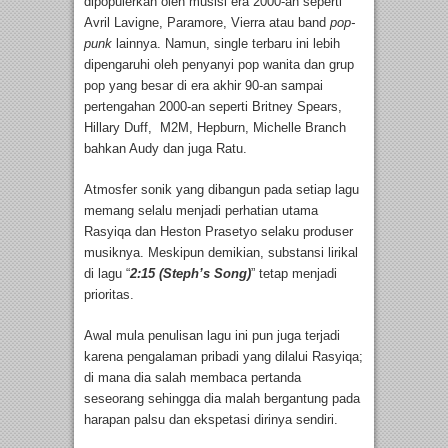
dipopulerkan oleh musisi era 2000-an seperti
Avril Lavigne, Paramore, Vierra atau band
pop-
punk
lainnya. Namun, single terbaru ini lebih
dipengaruhi oleh penyanyi pop wanita dan grup
pop yang besar di era akhir 90-an sampai
pertengahan 2000-an seperti Britney Spears,
Hillary Duff, M2M, Hepburn, Michelle Branch
bahkan Audy dan juga Ratu.
Atmosfer sonik yang dibangun pada setiap lagu
memang selalu menjadi perhatian utama
Rasyiqa dan Heston Prasetyo selaku produser
musiknya. Meskipun demikian, substansi lirikal
di lagu “
2:15 (Steph’s Song)
” tetap menjadi
prioritas.
Awal mula penulisan lagu ini pun juga terjadi
karena pengalaman pribadi yang dilalui Rasyiqa;
di mana dia salah membaca pertanda
seseorang sehingga dia malah bergantung pada
harapan palsu dan ekspetasi dirinya sendiri.