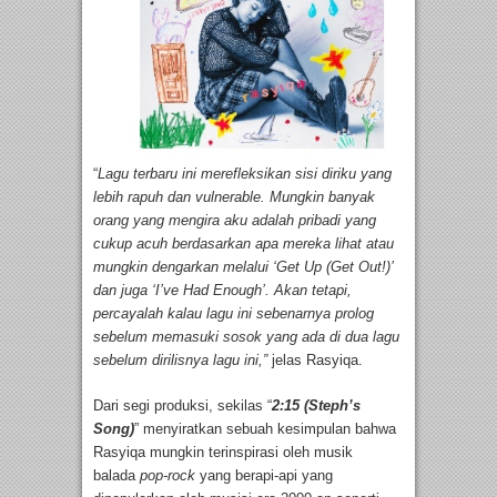
“
Lagu terbaru ini merefleksikan sisi diriku yang
lebih rapuh dan vulnerable. Mungkin banyak
orang yang mengira aku adalah pribadi yang
cukup acuh berdasarkan apa mereka lihat atau
mungkin dengarkan melalui ‘Get Up (Get Out!)’
dan juga ‘I’ve Had Enough’. Akan tetapi,
percayalah kalau lagu ini sebenarnya prolog
sebelum memasuki sosok yang ada di dua lagu
sebelum dirilisnya lagu ini,”
jelas Rasyiqa.
Dari segi produksi, sekilas “
2:15 (Steph’s
Song)
” menyiratkan sebuah kesimpulan bahwa
Rasyiqa mungkin terinspirasi oleh musik
balada
pop-rock
yang berapi-api yang