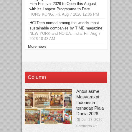
Film Festival 2026 to Open this August
with its Largest Programme to Date
HONG KONG, Fri, Aug 7 2026 12:05 PM
HCLTech named among the world's most
sustainable companies by TIME magazine
NEW YORK and NOIDA, India, Fri, Aug 7
2026 10:43 AM
More news
Column
Antusiasme
Masyarakat
Indonesia
terhadap Piala
Dunia 2026...
Jun 27, 2026
Comments Off