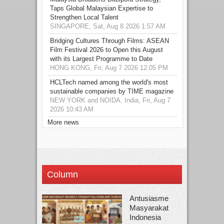
Taps Global Malaysian Expertise to
Strengthen Local Talent
SINGAPORE, Sat, Aug 8 2026 1:57 AM
Bridging Cultures Through Films: ASEAN
Film Festival 2026 to Open this August
with its Largest Programme to Date
HONG KONG, Fri, Aug 7 2026 12:05 PM
HCLTech named among the world's most
sustainable companies by TIME magazine
NEW YORK and NOIDA, India, Fri, Aug 7
2026 10:43 AM
More news
Column
Antusiasme
Masyarakat
Indonesia