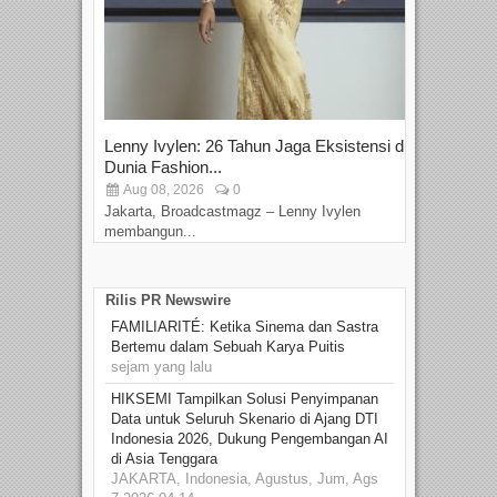
Lenny Ivylen: 26 Tahun Jaga Eksistensi di
Yan
Dunia Fashion...
Sin
Aug 08, 2026
0
D
Jakarta, Broadcastmagz – Lenny Ivylen
Jaka
membangun...
Rilis PR Newswire
FAMILIARITÉ: Ketika Sinema dan Sastra
Bertemu dalam Sebuah Karya Puitis
sejam yang lalu
HIKSEMI Tampilkan Solusi Penyimpanan
Data untuk Seluruh Skenario di Ajang DTI
Indonesia 2026, Dukung Pengembangan AI
di Asia Tenggara
JAKARTA, Indonesia, Agustus, Jum, Ags