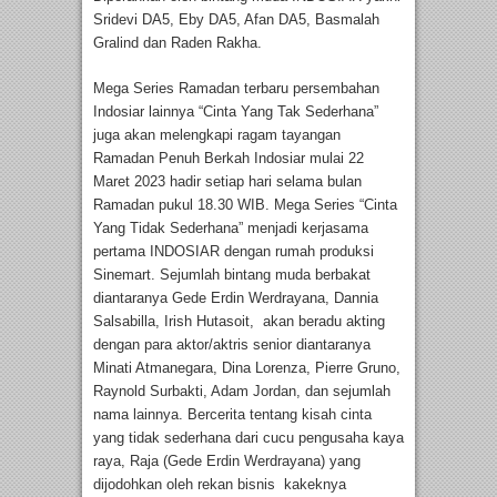
Sridevi DA5, Eby DA5, Afan DA5, Basmalah
Gralind dan Raden Rakha.
Mega Series Ramadan terbaru persembahan
Indosiar lainnya “Cinta Yang Tak Sederhana”
juga akan melengkapi ragam tayangan
Ramadan Penuh Berkah Indosiar mulai 22
Maret 2023 hadir setiap hari selama bulan
Ramadan pukul 18.30 WIB. Mega Series “Cinta
Yang Tidak Sederhana” menjadi kerjasama
pertama INDOSIAR dengan rumah produksi
Sinemart. Sejumlah bintang muda berbakat
diantaranya Gede Erdin Werdrayana, Dannia
Salsabilla, Irish Hutasoit, akan beradu akting
dengan para aktor/aktris senior diantaranya
Minati Atmanegara, Dina Lorenza, Pierre Gruno,
Raynold Surbakti, Adam Jordan, dan sejumlah
nama lainnya. Bercerita tentang kisah cinta
yang tidak sederhana dari cucu pengusaha kaya
raya, Raja (Gede Erdin Werdrayana) yang
dijodohkan oleh rekan bisnis kakeknya