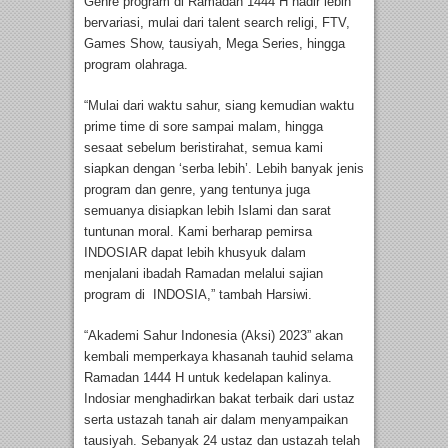
Genre program di Ramadan 1444 H hadir lebih
bervariasi, mulai dari talent search religi, FTV,
Games Show, tausiyah, Mega Series, hingga
program olahraga.
“Mulai dari waktu sahur, siang kemudian waktu
prime time di sore sampai malam, hingga
sesaat sebelum beristirahat, semua kami
siapkan dengan ‘serba lebih’. Lebih banyak jenis
program dan genre, yang tentunya juga
semuanya disiapkan lebih Islami dan sarat
tuntunan moral. Kami berharap pemirsa
INDOSIAR dapat lebih khusyuk dalam
menjalani ibadah Ramadan melalui sajian
program di INDOSIA,” tambah Harsiwi.
“Akademi Sahur Indonesia (Aksi) 2023” akan
kembali memperkaya khasanah tauhid selama
Ramadan 1444 H untuk kedelapan kalinya.
Indosiar menghadirkan bakat terbaik dari ustaz
serta ustazah tanah air dalam menyampaikan
tausiyah. Sebanyak 24 ustaz dan ustazah telah