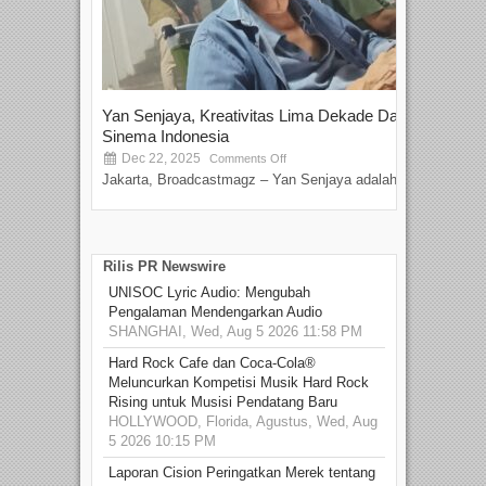
Yan Senjaya, Kreativitas Lima Dekade Dalam
Tam
Sinema Indonesia
Film
Dec 22, 2025
S
Comments Off
Jakarta, Broadcastmagz – Yan Senjaya adalah...
Beka
talen
Rilis PR Newswire
UNISOC Lyric Audio: Mengubah
Pengalaman Mendengarkan Audio
SHANGHAI, Wed, Aug 5 2026 11:58 PM
Hard Rock Cafe dan Coca-Cola®
Meluncurkan Kompetisi Musik Hard Rock
Rising untuk Musisi Pendatang Baru
HOLLYWOOD, Florida, Agustus, Wed, Aug
5 2026 10:15 PM
Laporan Cision Peringatkan Merek tentang