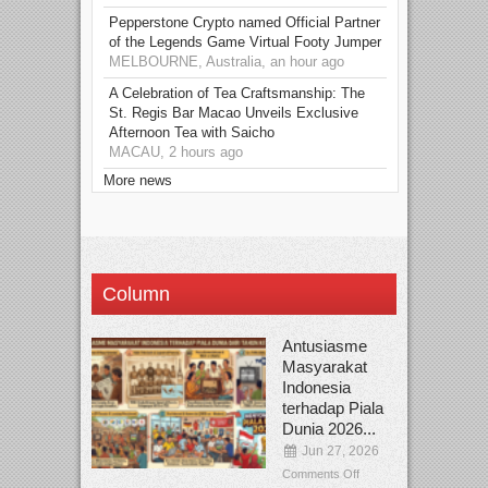
Pepperstone Crypto named Official Partner
of the Legends Game Virtual Footy Jumper
MELBOURNE, Australia, an hour ago
A Celebration of Tea Craftsmanship: The
St. Regis Bar Macao Unveils Exclusive
Afternoon Tea with Saicho
MACAU, 2 hours ago
More news
Column
Antusiasme
Masyarakat
Indonesia
terhadap Piala
Dunia 2026...
Jun 27, 2026
Comments Off