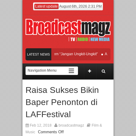
Latest update
August 6th, 2026 2:31 PM
Afan Hadirkan Hipdut Modern “Jangan Ungkit-Ungkit”
APMF 2026 Dorong Indus
LATEST NEWS
Rayakan Perpaduan Warisan Dan Semangat Lokal, BIRKENSTOCK INDONESIA Me
Kolaborasi UT School, PTBA, dan Kamaju Tingkatkan Kualitas SDM melalui Basic
Raisa Sukses Bikin
Twilite Orchestra Presents The Beatles & Queen – feat. Marcello Tahitoe dan San
Baper Penonton di
LAFFestival
Feb 12, 2018
broadcastmagz
Film &
Comments Off
Music