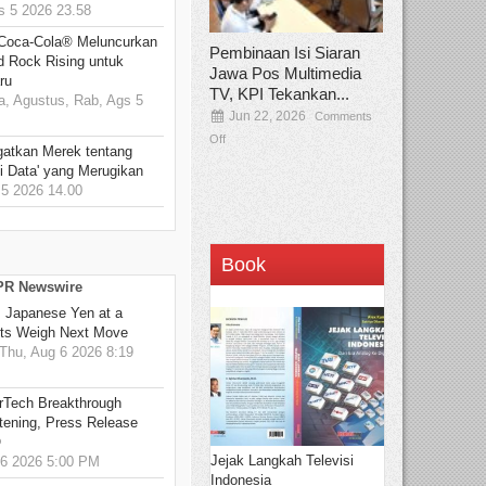
 5 2026 23.58
 Coca-Cola® Meluncurkan
Pembinaan Isi Siaran
d Rock Rising untuk
Jawa Pos Multimedia
ru
TV, KPI Tekankan...
, Agustus, Rab, Ags 5
Jun 22, 2026
Comments
Off
gatkan Merek tentang
i Data' yang Merugikan
5 2026 14.00
Book
 PR Newswire
: Japanese Yen at a
ets Weigh Next Move
hu, Aug 6 2026 8:19
rTech Breakthrough
stening, Press Release
O
Jejak Langkah Televisi
6 2026 5:00 PM
Indonesia