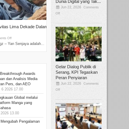
Dunia Digital yang Tak...
Jun 22, 2026
Comments
Off
ivitas Lima Dekade Dalam
Tamee Irelly Menjadi Juri Open Casti
Film Terbaru...
Sep 08, 2025
nts Off
Comments Off
z – Yan Senjaya adalah...
Bekasi, Broadcastmagz – Dalam upaya me
talenta...
Gelar Dialog Publik di
Serang, KPI Tegaskan
 Breakthrough Awards
Peran Penyiaran
an dan Analisis Media
Jun 22, 2026
Comments
aran Pers, dan AEO
6 2026 17.00
Off
ngkauan Global melalui
atform Manga yang
Bahasa
2026 13.00
: Mengubah Pengalaman