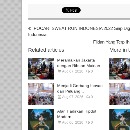
POCARI SWEAT RUN INDONESIA 2022 Siap Digela
Indonesia
Fildan Yang Terpil
Related articles
More in 
Meramaikan Jakarta
dengan Ribuan Mainan...
Aug 07, 2026
0
Menjadi Gerbang Inovasi
dan Peluang...
Aug 07, 2026
0
Afan Hadirkan Hipdut
Modern...
Aug 06, 2026
0