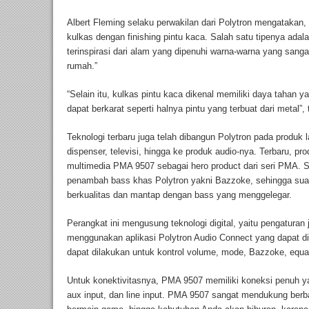
Albert Fleming selaku perwakilan dari Polytron mengatakan, 
kulkas dengan finishing pintu kaca. Salah satu tipenya adal
terinspirasi dari alam yang dipenuhi warna-warna yang sang
rumah.”
“Selain itu, kulkas pintu kaca dikenal memiliki daya tahan y
dapat berkarat seperti halnya pintu yang terbuat dari metal”,
Teknologi terbaru juga telah dibangun Polytron pada produk la
dispenser, televisi, hingga ke produk audio-nya. Terbaru, p
multimedia PMA 9507 sebagai hero product dari seri PMA. S
penambah bass khas Polytron yakni Bazzoke, sehingga suar
berkualitas dan mantap dengan bass yang menggelegar.
Perangkat ini mengusung teknologi digital, yaitu pengaturan
menggunakan aplikasi Polytron Audio Connect yang dapat d
dapat dilakukan untuk kontrol volume, mode, Bazzoke, equaliz
Untuk konektivitasnya, PMA 9507 memiliki koneksi penuh ya
aux input, dan line input. PMA 9507 sangat mendukung berb