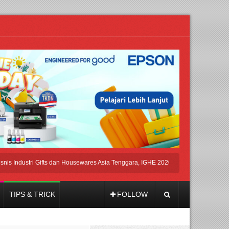
dustri Gifts dan Housewares Asia Tenggara, IGHE 2026 Kembali Digelar di Jakarta
TIPS & TRICK
FOLLOW