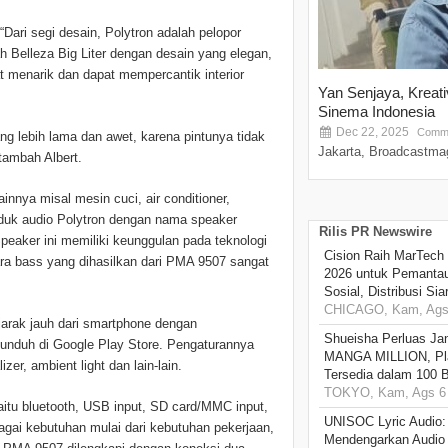
“Dari segi desain, Polytron adalah pelopor
ah Belleza Big Liter dengan desain yang elegan,
at menarik dan dapat mempercantik interior
Yan Senjaya, Kreat
Sinema Indonesia
Dec 22, 2025
Comme
ang lebih lama dan awet, karena pintunya tidak
Jakarta, Broadcastmag
 tambah Albert.
innya misal mesin cuci, air conditioner,
roduk audio Polytron dengan nama speaker
Rilis PR Newswire
peaker ini memiliki keunggulan pada teknologi
Cision Raih MarTech
a bass yang dihasilkan dari PMA 9507 sangat
2026 untuk Pemantau
Sosial, Distribusi Si
CHICAGO, Kam, Ags 
 jarak jauh dari smartphone dengan
Shueisha Perluas Ja
iunduh di Google Play Store. Pengaturannya
MANGA MILLION, Pl
er, ambient light dan lain-lain.
Tersedia dalam 100 
TOKYO, Kam, Ags 6 
itu bluetooth, USB input, SD card/MMC input,
UNISOC Lyric Audio
agai kebutuhan mulai dari kebutuhan pekerjaan,
Mendengarkan Audio