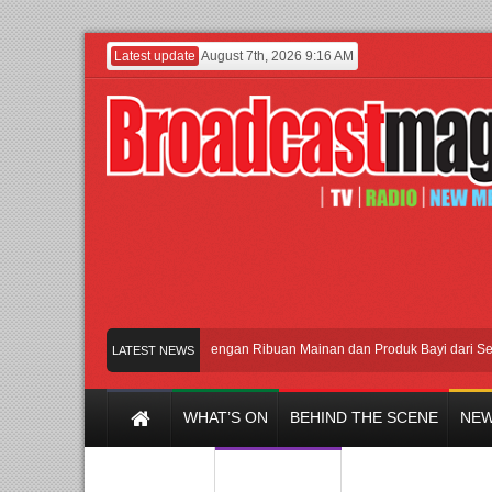
Latest update
August 7th, 2026 9:16 AM
Meramaikan Jakarta dengan Ribuan Mainan dan Produk Bayi dari Seluruh D
LATEST NEWS
WHAT’S ON
BEHIND THE SCENE
NEW
Y CHANNEL
FILM & MUSIC