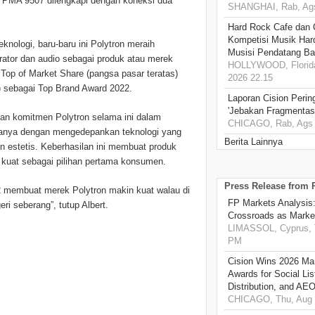
a PMA 9507 dilengkapi dengan koneksi dua
SHANGHAI, Rab, Ags
Hard Rock Cafe dan
Kompetisi Musik Har
ologi, baru-baru ini Polytron meraih
Musisi Pendatang Ba
erator dan audio sebagai produk atau merek
HOLLYWOOD, Florida
), Top of Market Share (pangsa pasar teratas)
2026 22.15
 sebagai Top Brand Award 2022.
Laporan Cision Perin
'Jebakan Fragmentas
n komitmen Polytron selama ini dalam
CHICAGO, Rab, Ags 
anya dengan mengedepankan teknologi yang
Berita Lainnya
 estetis. Keberhasilan ini membuat produk
 kuat sebagai pilihan pertama konsumen.
Press Release from
 membuat merek Polytron makin kuat walau di
FP Markets Analysis
i seberang”, tutup Albert.
Crossroads as Mark
LIMASSOL, Cyprus, T
PM
Cision Wins 2026 Ma
Awards for Social Li
Distribution, and AE
CHICAGO, Thu, Aug 