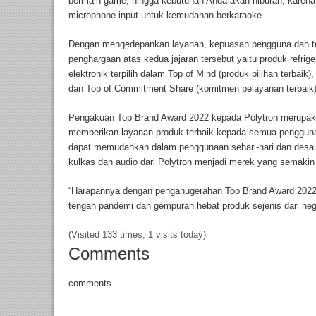
bermain game, hingga kebutuhan Anda akan hiburan, karen
microphone input untuk kemudahan berkaraoke.
Dengan mengedepankan layanan, kepuasan pengguna dan tekn
penghargaan atas kedua jajaran tersebut yaitu produk refrig
elektronik terpilih dalam Top of Mind (produk pilihan terbaik
dan Top of Commitment Share (komitmen pelayanan terbaik)
Pengakuan Top Brand Award 2022 kepada Polytron merupaka
memberikan layanan produk terbaik kepada semua penggun
dapat memudahkan dalam penggunaan sehari-hari dan desain
kulkas dan audio dari Polytron menjadi merek yang semakin
“Harapannya dengan penganugerahan Top Brand Award 2022
tengah pandemi dan gempuran hebat produk sejenis dari neger
(Visited 133 times, 1 visits today)
Comments
comments