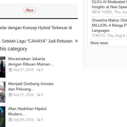
GLG's AI-Moderated 
Insights at New Spe
NEW YORK, Thu, Aug
Shueisha Makes Glo
MILLION, A Manga Pla
r dengan Konsep Hybrid Terbesar di
Languages
TOKYO, Thu, Aug 6 
ih, Setelah Lagu “CAHAYA” Jadi Rebutan
More news
this category
Meramaikan Jakarta
dengan Ribuan Mainan...
Aug 07, 2026
0
Menjadi Gerbang Inovasi
dan Peluang...
Aug 07, 2026
0
Afan Hadirkan Hipdut
Modern...
Aug 06, 2026
0