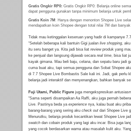
Gratis Ongkir RP0:
Gratis Ongkir RP0: Belanja online sema
dapat pengguna gunakan tanpa minimum belanja untuk pem
Gratis Koin 7M
: Hanya dengan menonton Shopee Live sela
mendapatkan koin Shopee dengan total nilai 7M dan banyak 
Tidak mau ketinggalan keseruan yang hadir di kampanye 7.
“Setelah beberapa kali bantuin Gigi jualan
live shopping,
aku
itu seru banget ya. Kita jadi bisa liat
review
produk yang mau 
ke penjual dan langsung dijawab secara
real time
, bisa liat 
kayak gimana.
Mau beli baju, celana, dan sepatu baru jadi 
cuma buat aku, tapi semua pengguna dan Sobat Shopee ak
di 7.7 Shopee Live Bombastis Sale kali ini. Jadi, gak perlu 
belanja jadi interaktif dan menyenangkan, bahkan banyak sek
Fuji Utami, Public Figure
juga mengekspresikan antusiasm
“Sama seperti disampaikan Aa Raffi, aku juga pernah bebera
Live. Pastinya beda ya
experience
nya, kalau buat aku prib
barang-barang yang sering aku
check out
dari Shopee Live g
Menurutku, belanja produk kecantikan lewat Shopee Live jadi
swatch
dan cobain produk yang lagi aku incar. Bisa juga l
yang cocok berdasarkan warna atau masalah kulit aku. Yang