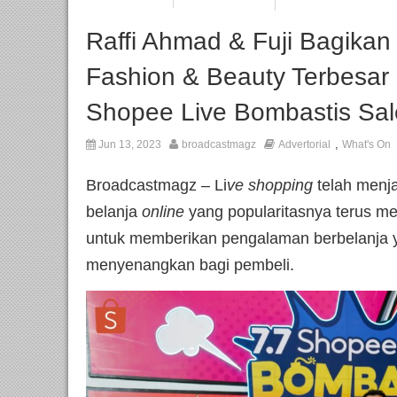
Raffi Ahmad & Fuji Bagikan
Fashion & Beauty Terbesar
Shopee Live Bombastis Sal
,
Jun 13, 2023
broadcastmagz
Advertorial
What's On
Broadcastmagz – Li
ve shopping
telah menja
belanja
online
yang popularitasnya terus 
untuk memberikan pengalaman berbelanja ya
menyenangkan bagi pembeli.