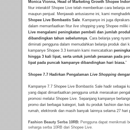
Monica Vionna, Head of Marketing Growth Shopee Indon
fitur interaktif Shopee Live telah memberikan cara belanja
on
maupun penjual. Menjawab antusiasme ini, kami menghadirk
Shopee Live Bombastis Sale
. Kampanye ini juga diprakar
dalam memanfaatkan fitur
live shopping
yang Shopee miliki 
Live mengalami peningkatan pembeli dan jumlah produk y
dibandingkan tahun sebelumnya
. Cara belanja yang nyam
diminati pengguna dalam memudahkan belanja produk dari ka
kampanye Shopee 3.3 kemarin kami mencatatkan
peningka
hingga 3 kali lipat, serta untuk jumlah pesanan pada pr
lipat pada puncak kampanye dibandingkan hari biasa.
”
Shopee 7.7 Hadirkan Pengalaman
Live Shopping
dengan
Kampanye 7.7 Shopee Live Bombastis Sale hadir sebagai ka
yang dapat dimanfaatkan pengguna untuk merasakan pengala
promosi melalui Shopee Live. Sepanjang kampanye berlang
promo dari berbagai kategori, baik itu produk fashion dan k
rumah, elektronik dan masih banyak lainnya selama 27 hari p
Fashion Beauty Serba 10RB:
Pengguna dapat menikmati be
seharga serba 10RB dari Shopee Live.