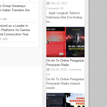
Feb 22, 2017
to Group Getaways:
Comments Off
 Indian Travelers Are
Jejak Langkah Televisi
Indonesia Dari Era Analog
r ago
ke...
ized as a Leader in
d Platforms for Games
ond Consecutive Year
s ago
On Air To Online Pengantar
Penyiaran Radio
Oct 06, 2016
Comments
Off
On Air To Online Pengantar
Penyiaran Radio Industri
siaran...