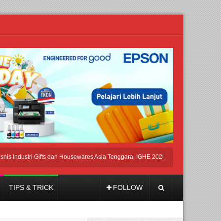
ustri Gifts dan Housewares Asia Tenggara, IGHE 2026 Kembali Digelar di Jakarta
TIPS & TRICK
FOLLOW