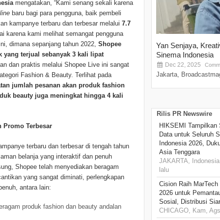
esia
mengatakan, “Kami senang sekali karena
line
baru bagi para pengguna, baik pembeli
an kampanye terbaru dan terbesar melalui
7.7
sai karena kami melihat semangat pengguna
ini, dimana sepanjang tahun 2022,
Shopee
Yan Senjaya, Kreat
ang terjual sebanyak 3 kali lipat
Sinema Indonesia
an dan praktis melalui Shopee Live ini sangat
Dec 22, 2025
Comme
Jakarta, Broadcastmag
tegori Fashion & Beauty. Terlihat pada
tan
jumlah pesanan akan produk fashion
oduk beauty juga meningkat hingga 4 kali
Rilis PR Newswire
HIKSEMI Tampilkan 
 Promo Terbesar
Data untuk Seluruh S
Indonesia 2026, Duk
mpanye terbaru dan terbesar di tengah tahun
Asia Tenggara
man belanja yang interaktif dan penuh
JAKARTA, Indonesia,
sung, Shopee telah menyediakan beragam
lalu
ecantikan yang sangat diminati, perlengkapan
Cision Raih MarTech
enuh, antara lain:
2026 untuk Pemantau
Sosial, Distribusi Si
ragam produk fashion dan beauty andalan
CHICAGO, Kam, Ags 