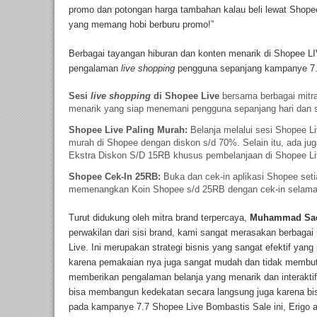
promo dan potongan harga tambahan kalau beli lewat Shope
yang memang hobi berburu promo!”
Berbagai tayangan hiburan dan konten menarik di Shopee 
pengalaman
live shopping
pengguna sepanjang kampanye 7.7
Sesi
live shopping
di Shopee Live
bersama berbagai mitra
menarik yang siap menemani pengguna sepanjang hari dan s
Shopee Live Paling Murah:
Belanja melalui sesi Shopee Li
murah di Shopee dengan diskon s/d 70%. Selain itu, ada j
Ekstra Diskon S/D 15RB khusus pembelanjaan di Shopee L
Shopee Cek-In 25RB:
Buka dan cek-in aplikasi Shopee set
memenangkan Koin Shopee s/d 25RB dengan cek-in selama 7 
Turut didukung oleh mitra brand terpercaya,
Muhammad Sad
perwakilan dari sisi brand, kami sangat merasakan berbagai
Live. Ini merupakan strategi bisnis yang sangat efektif yang
karena pemakaian nya juga sangat mudah dan tidak membu
memberikan pengalaman belanja yang menarik dan interaktif
bisa membangun kedekatan secara langsung juga karena bi
pada kampanye 7.7 Shopee Live Bombastis Sale ini, Erigo