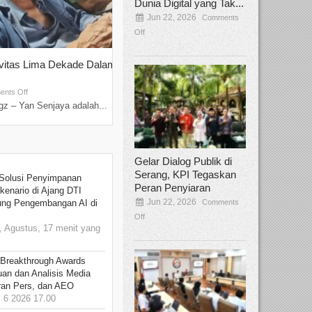
Dunia Digital yang Tak...
Jun 22, 2026
Comments
Off
ivitas Lima Dekade Dalam
Tamee Irelly Menjadi Juri Open Casti
Film Terbaru...
Sep 08, 2025
nts Off
Comments Off
z – Yan Senjaya adalah...
Bekasi, Broadcastmagz – Dalam upaya me
talenta...
Gelar Dialog Publik di
Serang, KPI Tegaskan
Solusi Penyimpanan
Peran Penyiaran
kenario di Ajang DTI
Jun 22, 2026
Comments
ung Pengembangan AI di
Off
 Agustus, 17 menit yang
 Breakthrough Awards
an dan Analisis Media
aran Pers, dan AEO
6 2026 17.00