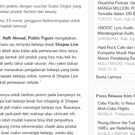
Shueisha Perluas Ja
kin praktis dengan voucher Gratis Ongkir yang
MANGA MILLION, Pl
belian produk
fashion
dan
beauty
.
Tersedia dalam 100 
TOKYO, Kam, Ags 6 
ma 3-5 menit, pengguna berkesempatan untuk
hadiah lainnya!
UNISOC Lyric Audio
Mendengarkan Audio
7,
Raffi Ahmad, Public Figure
mengatakan,
SHANGHAI, Rab, Ags
 baru tau ternyata belanja lewat
Shopee Live
Hard Rock Cafe dan
dibeli atau kalau ada pertanyaan bisa tanya
Kompetisi Musik Har
juga bentuk asli produk yang kita mau beli itu
Musisi Pendatang Ba
gak perlu takut salah ukuran. Aku yakin bukan
HOLLYWOOD, Florida
2026 22.15
an merasakan pengalaman belanja yang beda
khawatir belanja
online
, karena di Shopee Live
Berita Lainnya
ali penawaran terbaik.”
enya untuk berburu promo pada kampanye ini,
Press Release from
pa kali belanja lewat
live shopping
di Shopee
Cebu Pacific to Resu
adi jadi makin semangat belanja nya. Biasanya,
Minh-Cebu Flights
ak jauh-jauh dari
makeup
atau
skincare
sih.
MANILA, Philippines,
 lebih mudah karena bisa lihat penjualnya
Rising Above the Tu
angsung minta rekomendasi
shade
atau produk
SMEs are Redefining
 buat makin semangat belanja, selalu ada
KUALA LUMPUR, Mala