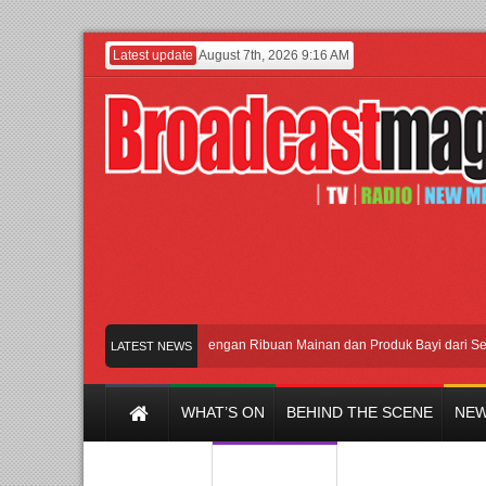
Latest update
August 7th, 2026 9:16 AM
Meramaikan Jakarta dengan Ribuan Mainan dan Produk Bayi dari Seluruh Du
LATEST NEWS
WHAT’S ON
BEHIND THE SCENE
NEW
Y CHANNEL
FILM & MUSIC