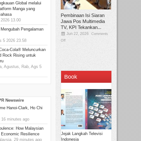
ngkauan Global melalui
atform Manga yang
Bahasa
Pembinaan Isi Siaran
2026 13.00
Jawa Pos Multimedia
TV, KPI Tekankan...
: Mengubah Pengalaman
Jun 22, 2026
Comments
 5 2026 23.58
Off
 Coca-Cola® Meluncurkan
d Rock Rising untuk
ru
, Agustus, Rab, Ags 5
Book
 PR Newswire
me Hanoi-Clark, Ho Chi
 16 minutes ago
rbulence: How Malaysian
Jejak Langkah Televisi
 Economic Resilience
Indonesia
ysia, 29 minutes ago