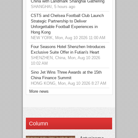
China with Landmark Shanghai Gathering
SHANGHAI, 5 hours ago
CSTS and Chelsea Football Club Launch
Strategic Partnership to Deliver
Unforgettable Football Experiences in
Hong Kong
NEW YORK, Mon, Aug 10 2026 11:00 AM
Four Seasons Hotel Shenzhen Introduces
Exclusive Suite Offer in Futian's Heart
SHENZHEN, China, Mon, Aug 10 2026
10:02 AM
Sino Jet Wins Three Awards at the 15th
China Finance Summit
HONG KONG, Mon, Aug 10 2026 8:27 AM
More news
Column