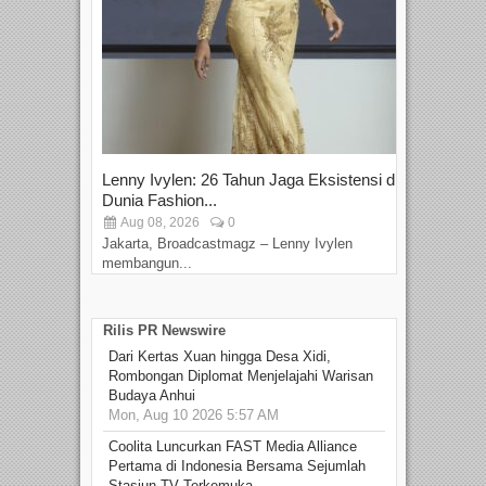
Lenny Ivylen: 26 Tahun Jaga Eksistensi di
Yan
Dunia Fashion...
Sin
Aug 08, 2026
0
D
Jakarta, Broadcastmagz – Lenny Ivylen
Jaka
membangun...
Rilis PR Newswire
Dari Kertas Xuan hingga Desa Xidi,
Rombongan Diplomat Menjelajahi Warisan
Budaya Anhui
Mon, Aug 10 2026 5:57 AM
Coolita Luncurkan FAST Media Alliance
Pertama di Indonesia Bersama Sejumlah
Stasiun TV Terkemuka