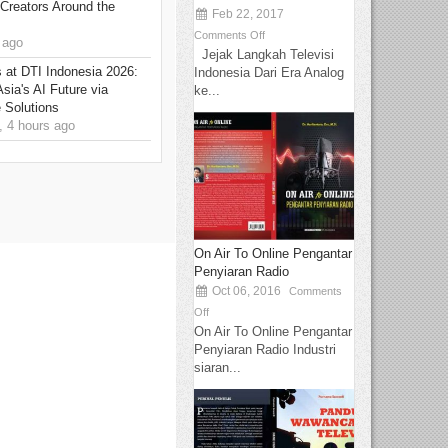
Creators Around the
Feb 22, 2017
Comments Off
 ago
Jejak Langkah Televisi
at DTI Indonesia 2026:
Indonesia Dari Era Analog
sia's AI Future via
ke...
 Solutions
 4 hours ago
On Air To Online Pengantar
Penyiaran Radio
Oct 06, 2016
Comments
Off
On Air To Online Pengantar
Penyiaran Radio Industri
siaran...