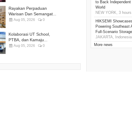
to Back Independent 
World
Rayakan Perpaduan
NEW YORK, 3 hours
Warisan Dan Semangat...
Aug 05, 2026
0
HIKSEMI Showcases 
Powering Southeast A
Full‑Scenario Storage
Kolaborasi UT School,
JAKARTA, Indonesia,
PTBA, dan Kamaju...
More news
Aug 05, 2026
0