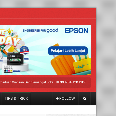
 Warisan Dan Semangat Lokal, BIRKENSTOCK INDONESIA Membuka Took di Ubu
TIPS & TRICK
FOLLOW