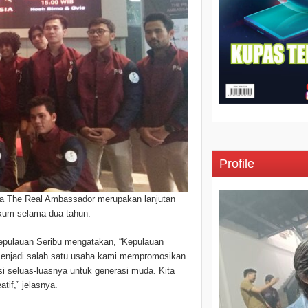
Profile
a The Real Ambassador merupakan lanjutan
vakum selama dua tahun.
epulauan Seribu mengatakan, “Kepulauan
i menjadi salah satu usaha kami mempromosikan
asi seluas-luasnya untuk generasi muda. Kita
if,” jelasnya.