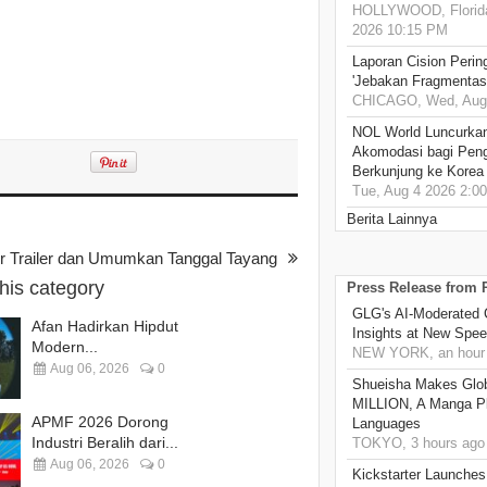
HOLLYWOOD, Florida
2026 10:15 PM
Laporan Cision Perin
'Jebakan Fragmentas
CHICAGO, Wed, Aug 
NOL World Luncurka
Akomodasi bagi Pen
Berkunjung ke Korea
Tue, Aug 4 2026 2:0
Berita Lainnya
 Trailer dan Umumkan Tanggal Tayang
this category
Press Release from
GLG's AI-Moderated 
Afan Hadirkan Hipdut
Insights at New Spe
Modern...
NEW YORK, an hour
Aug 06, 2026
0
Shueisha Makes Glo
MILLION, A Manga Pla
APMF 2026 Dorong
Languages
Industri Beralih dari...
TOKYO, 3 hours ago
Aug 06, 2026
0
Kickstarter Launches