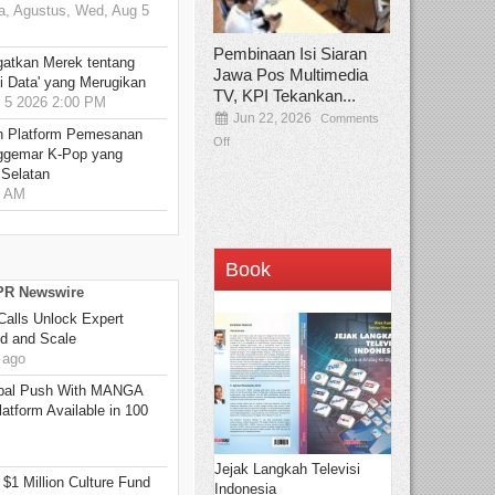
, Agustus, Wed, Aug 5
Pembinaan Isi Siaran
gatkan Merek tentang
Jawa Pos Multimedia
i Data' yang Merugikan
TV, KPI Tekankan...
5 2026 2:00 PM
Jun 22, 2026
Comments
n Platform Pemesanan
Off
ggemar K-Pop yang
 Selatan
0 AM
Book
 PR Newswire
Calls Unlock Expert
ed and Scale
 ago
bal Push With MANGA
tform Available in 100
Jejak Langkah Televisi
 $1 Million Culture Fund
Indonesia