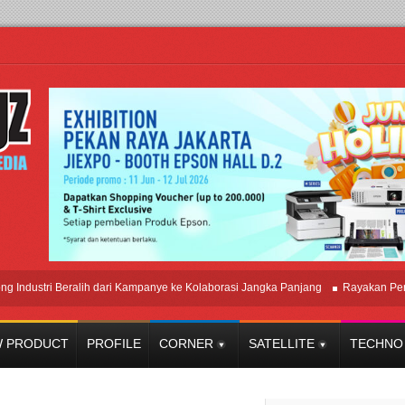
tri Beralih dari Kampanye ke Kolaborasi Jangka Panjang
Rayakan Perpaduan
 PRODUCT
PROFILE
CORNER
SATELLITE
TECHNO