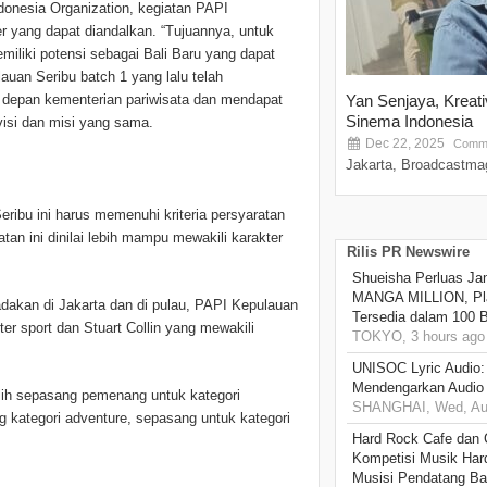
donesia Organization, kegiatan PAPI
r yang dapat diandalkan. “Tujuannya, untuk
iliki potensi sebagai Bali Baru yang dapat
auan Seribu batch 1 yang lalu telah
i depan kementerian pariwisata dan mendapat
Yan Senjaya, Kreat
Sinema Indonesia
isi dan misi yang sama.
Dec 22, 2025
Comme
Jakarta, Broadcastmag
eribu ini harus memenuhi kriteria persyaratan
tan ini dinilai lebih mampu mewakili karakter
Rilis PR Newswire
Shueisha Perluas Ja
MANGA MILLION, Pl
dakan di Jakarta dan di pulau, PAPI Kepulauan
Tersedia dalam 100 
er sport dan Stuart Collin yang mewakili
TOKYO, 3 hours ago
UNISOC Lyric Audio
Mendengarkan Audio
pilih sepasang pemenang untuk kategori
SHANGHAI, Wed, Aug
g kategori adventure, sepasang untuk kategori
Hard Rock Cafe dan
Kompetisi Musik Har
Musisi Pendatang Ba