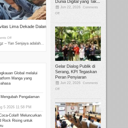
Dunia Digital yang Tak...
Jun 22, 2026
Comments
Off
ivitas Lima Dekade Dalam
Tamee Irelly Menjadi Juri Open Casti
Film Terbaru...
Sep 08, 2025
nts Off
Comments Off
z – Yan Senjaya adalah...
Bekasi, Broadcastmagz – Dalam upaya me
talenta...
Gelar Dialog Publik di
Serang, KPI Tegaskan
ngkauan Global melalui
Peran Penyiaran
atform Manga yang
Jun 22, 2026
Comments
Bahasa
Off
: Mengubah Pengalaman
 5 2026 11:58 PM
 Coca-Cola® Meluncurkan
d Rock Rising untuk
ru