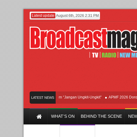
Latest update
August 6th, 2026 2:31 PM
Afan Hadirkan Hipdut Modern “Jangan Ungkit-Ungkit”
APMF 2026 Dorong Indus
LATEST NEWS
WHAT’S ON
BEHIND THE SCENE
NEW
Y CHANNEL
FILM & MUSIC