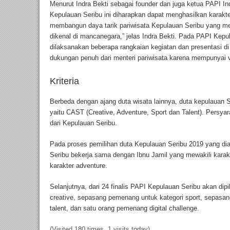
Menurut Indra Bekti sebagai founder dan juga ketua PAPI In
Kepulauan Seribu ini diharapkan dapat menghasilkan karakte
membangun daya tarik pariwisata Kepulauan Seribu yang mem
dikenal di mancanegara,” jelas Indra Bekti. Pada PAPI Kepul
dilaksanakan beberapa rangkaian kegiatan dan presentasi d
dukungan penuh dari menteri pariwisata karena mempunyai v
Kriteria
Berbeda dengan ajang duta wisata lainnya, duta kepulauan S
yaitu CAST (Creative, Adventure, Sport dan Talent). Persyara
dari Kepulauan Seribu.
Pada proses pemilihan duta Kepulauan Seribu 2019 yang dia
Seribu bekerja sama dengan Ibnu Jamil yang mewakili karakt
karakter adventure.
Selanjutnya, dari 24 finalis PAPI Kepulauan Seribu akan di
creative, sepasang pemenang untuk kategori sport, sepasan
talent, dan satu orang pemenang digital challenge.
(Visited 180 times, 1 visits today)