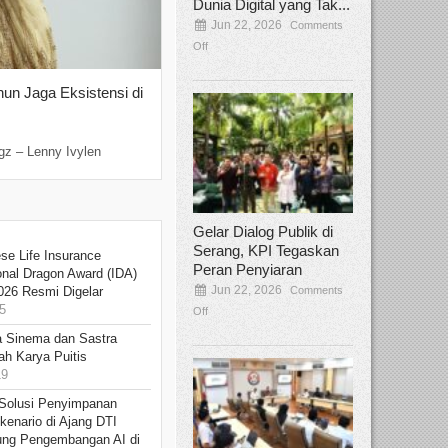
Dunia Digital yang Tak...
Jun 22, 2026
Comments
Off
hun Jaga Eksistensi di
Yan Senjaya, Kreativitas Lima Dekad
Sinema Indonesia
Dec 22, 2025
Comments Off
gz – Lenny Ivylen
Jakarta, Broadcastmagz – Yan Senjaya ada
Gelar Dialog Publik di
Serang, KPI Tegaskan
se Life Insurance
Peran Penyiaran
onal Dragon Award (IDA)
Jun 22, 2026
Comments
026 Resmi Digelar
5
Off
 Sinema dan Sastra
h Karya Puitis
19
Solusi Penyimpanan
kenario di Ajang DTI
ung Pengembangan AI di