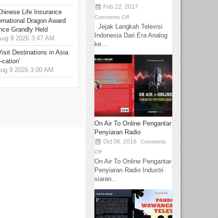
Feb 22, 2017
hinese Life Insurance
Comments Off
rnational Dragon Award
Jejak Langkah Televisi
nce Grandly Held
Indonesia Dari Era Analog
ug 9 2026 3:47 AM
ke...
sit Destinations in Asia
-cation'
g 9 2026 3:00 AM
On Air To Online Pengantar
Penyiaran Radio
Oct 06, 2016
Comments
Off
On Air To Online Pengantar
Penyiaran Radio Industri
siaran...