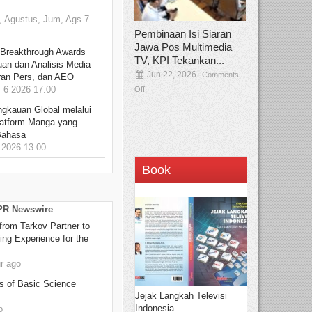
 Agustus, Jum, Ags 7
Pembinaan Isi Siaran
Jawa Pos Multimedia
 Breakthrough Awards
TV, KPI Tekankan...
an dan Analisis Media
Jun 22, 2026
Comments
aran Pers, dan AEO
6 2026 17.00
Off
ngkauan Global melalui
atform Manga yang
Bahasa
2026 13.00
Book
 PR Newswire
rom Tarkov Partner to
ng Experience for the
r ago
s of Basic Science
Jejak Langkah Televisi
Indonesia
o