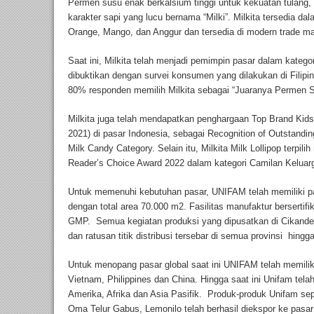
Permen susu enak berkalsium tinggi untuk kekuatan tulang
karakter sapi yang lucu bernama “Milki”. Milkita tersedia dal
Orange, Mango, dan Anggur dan tersedia di modern trade maup
Saat ini, Milkita telah menjadi pemimpin pasar dalam katego
dibuktikan dengan survei konsumen yang dilakukan di Filipi
80% responden memilih Milkita sebagai “Juaranya Permen S
Milkita juga telah mendapatkan penghargaan Top Brand Kids 
2021) di pasar Indonesia, sebagai Recognition of Outstandin
Milk Candy Category. Selain itu, Milkita Milk Lollipop terpi
Reader’s Choice Award 2022 dalam kategori Camilan Keluar
Untuk memenuhi kebutuhan pasar, UNIFAM telah memiliki pa
dengan total area 70.000 m2. Fasilitas manufaktur bersert
GMP. Semua kegiatan produksi yang dipusatkan di Cikande
dan ratusan titik distribusi tersebar di semua provinsi hing
Untuk menopang pasar global saat ini UNIFAM telah memiliki
Vietnam, Philippines dan China. Hingga saat ini Unifam tel
Amerika, Afrika dan Asia Pasifik. Produk-produk Unifam sep
Oma Telur Gabus, Lemonilo telah berhasil diekspor ke pasa