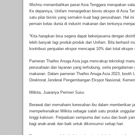
Wishnu menambahkan pasar Asia Tenggara merupakan salah s
Ke depannya, Unifam menargetkan bisnis ekspor di Asia Te
satu pilar bisnis yang semakin kuat bagi perusahaan. Hal in
pemain kelas dunia di industri makanan dan tentunya menja
“Kita harapkan bisa segera dapat bekerjasama dengan distri
lebih banyak lagi produk-produk dari Unifam. Bila berhasil 
kontribusi penjualan ekspor mencapai 10% dari total ekspor 
Pameran Thaifex Anuga Asia juga mencakup teknologi manuf
perusahaan dan layanan yang terhubung, serta pengalaman g
makanan. Dalam pameran Thaifex Anuga Asia 2023, booth Unif
Direktorat Jenderal Pengembangan Ekspor Nasional, Kemen
Milkita, Juaranya Permen Susu
Berawal dari memahami keresahan ibu dalam memberikan ja
memperkenalkan Milkita sebagai salah satu produk unggulan 
tinggi kalsium. Perpaduan sempurna dari susu dan buah ya
bagi anak-anak dan baik untuk dikonsumsi setiap hari.