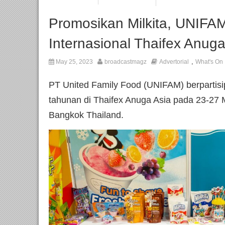
Promosikan Milkita, UNIFAM
Internasional Thaifex Anug
,
May 25, 2023
broadcastmagz
Advertorial
What's On
PT United Family Food (UNIFAM) berpartisi
tahunan di Thaifex Anuga Asia pada 23-27
Bangkok Thailand.