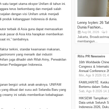
atu target utama ekspor Unifam di tahun ini.
nggara terus berkembang dan menjadi salah
i sejalan dengan visi Unifam untuk menjadi
di produk kebanggaan Indonesia di dunia.
Lenny Ivylen: 26 Ta
Dunia Fashion...
butor terbaik di Asia guna dapat memasarkan
Aug 08, 2026
0
masuk pasar di Asia kita harapkan memberikan
Jakarta, Broadcastma
saat ini,” tambahnya.
membangun...
aktur terkini, standar keamanan makanan,
astronomi yang menarik dari industri
Rilis PR Newswire
am juga dihadiri oleh Rifah Ariny, Perwakilan
16th Worldwide Chine
terian Perdagangan Indonesia.
Congress & Internati
Annual Conference 2
Min, Ags 9 2026 01.4
FAMILIARITÉ: Ketika
janan bergizi untuk anak-anaknya. UNIFAM
Bertemu dalam Sebua
yang dibuat dari susu asli Selandia Baru yang
Sab, Ags 8 2026 14.
ng creamy ini selalu memberikan kebahagiaan
HIKSEMI Tampilkan 
Data untuk Seluruh S
Indonesia 2026, Duk