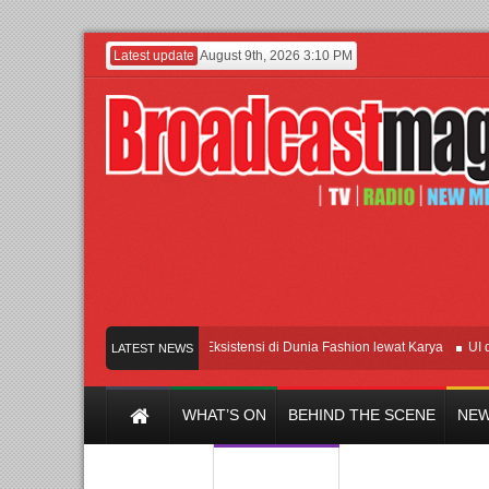
Latest update
August 9th, 2026 3:10 PM
enny Ivylen: 26 Tahun Jaga Eksistensi di Dunia Fashion lewat Karya
UI dan Uni
LATEST NEWS
WHAT’S ON
BEHIND THE SCENE
NEW
Y CHANNEL
FILM & MUSIC