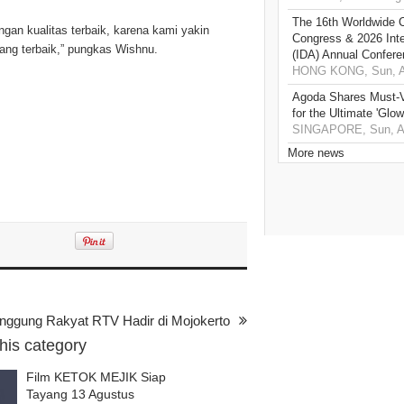
The 16th Worldwide C
an kualitas terbaik, karena kami yakin
Congress & 2026 Inte
ng terbaik,” pungkas Wishnu.
(IDA) Annual Confere
HONG KONG, Sun, A
Agoda Shares Must-Vi
for the Ultimate 'Glow
SINGAPORE, Sun, Au
More news
nggung Rakyat RTV Hadir di Mojokerto
this category
Film KETOK MEJIK Siap
Tayang 13 Agustus