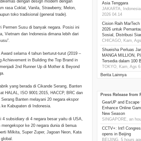
, dikemas dengan design modern dengan
Asia Tenggara
am rasa Coklat, Vanila, Strawberry, Melon,
JAKARTA, Indonesia,
un toko tradisional (general trade).
2026 04.14
Cision Raih MarTech
ri Permen Susu di banyak negara. Posisi ini
2026 untuk Pemantau
na, Vietnam dan Indonesia dimana lebih dari
Sosial, Distribusi Si
usu”.
CHICAGO, Kam, Ags 
Shueisha Perluas Ja
Award selama 4 tahun berturut-turut (2019 –
MANGA MILLION, Pl
g Achievement in Building the Top Brand in
Tersedia dalam 100 
lih menjadi 2nd Runner Up di Mother & Beyond
TOKYO, Kam, Ags 6 
ga.
Berita Lainnya
brik yang berada di Cikande Serang, Banten
ifikat HALAL, ISO 9001:2015, HACCP, BRC dan
Press Release from
 Serang Banten melayani 20 negara ekspor
GearUP and Escape f
ga ke Kabupaten di Indonesia.
Enhance Online Gami
New Season
 4 subsidiary di 4 negara besar yaitu di USA,
SINGAPORE, an hou
ah mengekspor ke 20 negara dunia di benua
CCTV+: Int'l Congres
erti Milkita, Super Zuper, Jagoan Neon, Kata
opens in Beijing
r global.
BEIJING, 5 hours ag