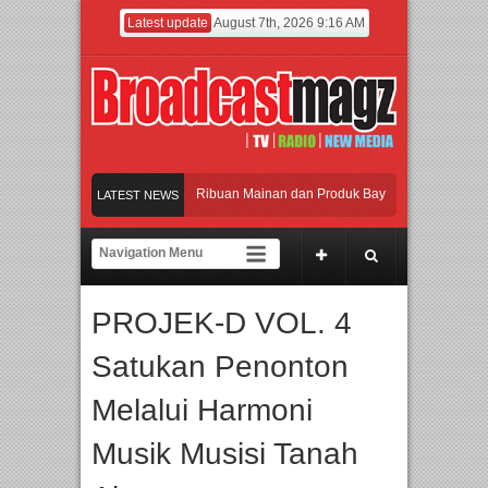
Latest update
August 7th, 2026 9:16 AM
ramaikan Jakarta dengan Ribuan Mainan dan Produk Bayi dari Seluruh Dunia, IBT
LATEST NEWS
njadi Gerbang Inovasi dan Peluang Bisnis Industri Gifts dan Housewares Asia Ten
MF 2026 Dorong Industri Beralih dari Kampanye ke Kolaborasi Jangka Panjang
PROJEK-D VOL. 4
yakan Perpaduan Warisan Dan Semangat Lokal, BIRKENSTOCK INDONESIA Memb
Satukan Penonton
ramaikan Jakarta dengan Ribuan Mainan dan Produk Bayi dari Seluruh Dunia, IBT
Melalui Harmoni
Musik Musisi Tanah