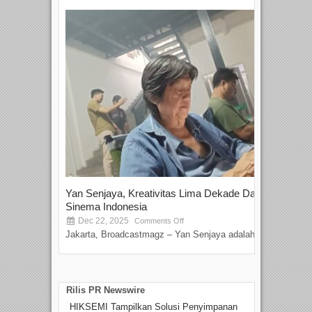
Yan Senjaya, Kreativitas Lima Dekade Dalam
Tam
Sinema Indonesia
Film
Dec 22, 2025
S
Comments Off
Jakarta, Broadcastmagz – Yan Senjaya adalah...
Beka
talen
Rilis PR Newswire
HIKSEMI Tampilkan Solusi Penyimpanan