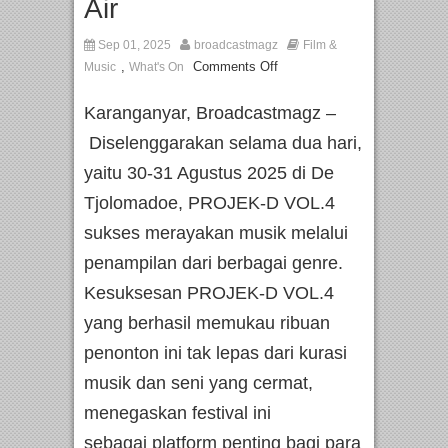
Air
Sep 01, 2025
broadcastmagz
Film &
,
Comments Off
Music
What's On
Karanganyar, Broadcastmagz –
Diselenggarakan selama dua hari,
yaitu 30-31 Agustus 2025 di De
Tjolomadoe, PROJEK-D VOL.4
sukses merayakan musik melalui
penampilan dari berbagai genre.
Kesuksesan PROJEK-D VOL.4
yang berhasil memukau ribuan
penonton ini tak lepas dari kurasi
musik dan seni yang cermat,
menegaskan festival ini
sebagai platform penting bagi para