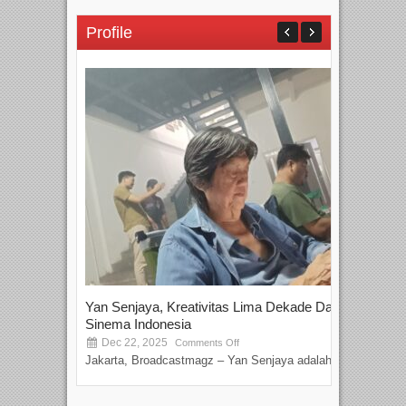
Profile
Yan Senjaya, Kreativitas Lima Dekade Dalam
Tam
Sinema Indonesia
Film
Dec 22, 2025
S
Comments Off
Jakarta, Broadcastmagz – Yan Senjaya adalah...
Beka
talen