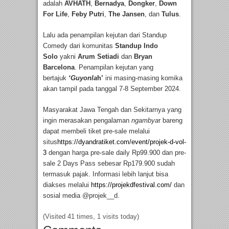
adalah
AVHATH
,
Bernadya
,
Dongker
,
Down
For Life
,
Feby Putri
,
The Jansen
, dan
Tulus
.
Lalu ada penampilan kejutan dari Standup
Comedy dari komunitas
Standup Indo
Solo
yakni
Arum Setiadi
dan
Bryan
Barcelona
. Penampilan kejutan yang
bertajuk
‘Guyonla
h’
ini masing-masing komika
akan tampil pada tanggal 7-8 September 2024.
Masyarakat Jawa Tengah dan Sekitarnya yang
ingin merasakan pengalaman
ngambya
r bareng
dapat membeli tiket pre-sale melalui
situs
https://dyandratiket.com/event/projek-d-vol-
3
dengan harga pre-sale daily Rp99.900 dan pre-
sale 2 Days Pass sebesar Rp179.900 sudah
termasuk pajak. Informasi lebih lanjut bisa
diakses melalui
https://projekdfestival.com/
dan
sosial media @projek__d.
(Visited 41 times, 1 visits today)