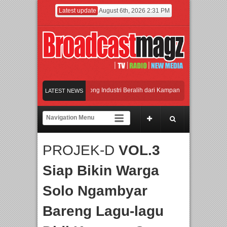
Latest update
August 6th, 2026 2:31 PM
gkit”
APMF 2026 Dorong Industri Beralih dari Kampanye ke Kolaborasi Jangk
LATEST NEWS
kal, BIRKENSTOCK INDONESIA Membuka Took di Ubud, Bali
atkan Kualitas SDM melalui Basic Mechanic Course
PROJEK-D
VOL.3
 – feat. Marcello Tahitoe dan Sandhy Sondoro
Afan Hadirkan Hipdut Modern “J
Siap Bikin Warga
Solo Ngambyar
Bareng Lagu-lagu