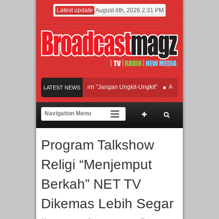
Latest update
August 6th, 2026 2:31 PM
Afan Hadirkan Hipdut Modern “Jangan Ungkit-Ungkit”
APMF 2026 Dorong Indus
LATEST NEWS
Rayakan Perpaduan Warisan Dan Semangat Lokal, BIRKENSTOCK INDONESIA Me
Kolaborasi UT School, PTBA, dan Kamaju Tingkatkan Kualitas SDM melalui Basi
Program Talkshow
Twilite Orchestra Presents The Beatles & Queen – feat. Marcello Tahitoe dan San
Religi “Menjemput
Berkah” NET TV
Dikemas Lebih Segar