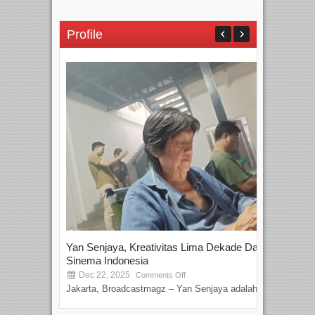
Profile
Yan Senjaya, Kreativitas Lima Dekade Dalam
Tam
Sinema Indonesia
Film
Dec 22, 2025
S
Comments Off
Jakarta, Broadcastmagz – Yan Senjaya adalah...
Beka
talen