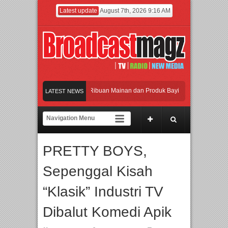
Latest update
August 7th, 2026 9:16 AM
amaikan Jakarta dengan Ribuan Mainan dan Produk Bayi dari Seluruh Dunia, IBTE
LATEST NEWS
jadi Gerbang Inovasi dan Peluang Bisnis Industri Gifts dan Housewares Asia Teng
F 2026 Dorong Industri Beralih dari Kampanye ke Kolaborasi Jangka Panjang
PRETTY BOYS,
akan Perpaduan Warisan Dan Semangat Lokal, BIRKENSTOCK INDONESIA Membu
Sepenggal Kisah
amaikan Jakarta dengan Ribuan Mainan dan Produk Bayi dari Seluruh Dunia, IBTE
“Klasik” Industri TV
Dibalut Komedi Apik