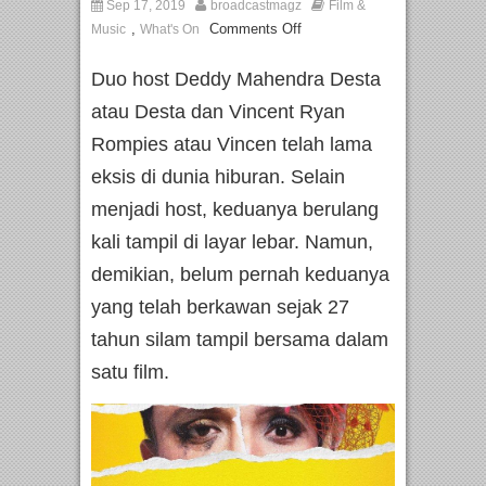
Sep 17, 2019
broadcastmagz
Film &
,
Comments Off
Music
What's On
Duo host Deddy Mahendra Desta
atau Desta dan Vincent Ryan
Rompies atau Vincen telah lama
eksis di dunia hiburan. Selain
menjadi host, keduanya berulang
kali tampil di layar lebar. Namun,
demikian, belum pernah keduanya
yang telah berkawan sejak 27
tahun silam tampil bersama dalam
satu film.