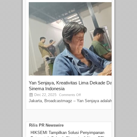
Yan Senjaya, Kreativitas Lima Dekade Dalam
Tam
Sinema Indonesia
Film
Dec 22, 2025
S
Comments Off
Jakarta, Broadcastmagz – Yan Senjaya adalah...
Beka
talen
Rilis PR Newswire
HIKSEMI Tampilkan Solusi Penyimpanan