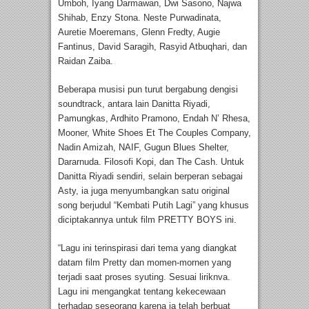
Umboh, Iyang Darmawan, Dwi Sasono, Najwa
Shihab, Enzy Stona. Neste Purwadinata,
Auretie Moeremans, Glenn Fredty, Augie
Fantinus, David Saragih, Rasyid Atbuqhari, dan
Raidan Zaiba.
Beberapa musisi pun turut bergabung dengisi
soundtrack, antara lain Danitta Riyadi,
Pamungkas, Ardhito Pramono, Endah N’ Rhesa,
Mooner, White Shoes Et The Couples Company,
Nadin Amizah, NAIF, Gugun Blues Shelter,
Dararnuda. Filosofi Kopi, dan The Cash. Untuk
Danitta Riyadi sendiri, selain berperan sebagai
Asty, ia juga menyumbangkan satu original
song berjudul “Kembati Putih Lagi” yang khusus
diciptakannya untuk film PRETTY BOYS ini.
“Lagu ini terinspirasi dari tema yang diangkat
datam film Pretty dan momen-mornen yang
terjadi saat proses syuting. Sesuai liriknva.
Lagu ini mengangkat tentang kekecewaan
terhadap seseorang karena ia telah berbuat