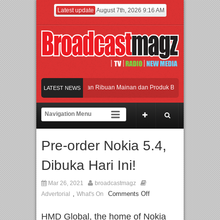
Latest update
August 7th, 2026 9:16 AM
Meramaikan Jakarta dengan Ribuan Mainan dan Produk Bayi dari Seluruh Dunia
LATEST NEWS
Menjadi Gerbang Inovasi dan Peluang Bisnis Industri Gifts dan Housewares Asi
APMF 2026 Dorong Industri Beralih dari Kampanye ke Kolaborasi Jangka Panj
Pre-order Nokia 5.4,
Rayakan Perpaduan Warisan Dan Semangat Lokal, BIRKENSTOCK INDONESIA 
Dibuka Hari Ini!
Meramaikan Jakarta dengan Ribuan Mainan dan Produk Bayi dari Seluruh Dunia
Mar 26, 2021
broadcastmagz
,
Comments Off
Advertorial
What's On
HMD Global, the home of Nokia