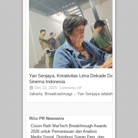
Yan Senjaya, Kreativitas Lima Dekade Dalam
Tam
Sinema Indonesia
Film
Dec 22, 2025
S
Comments Off
Jakarta, Broadcastmagz – Yan Senjaya adalah...
Beka
talen
Rilis PR Newswire
Cision Raih MarTech Breakthrough Awards
2026 untuk Pemantauan dan Analisis
Media Sosial, Distribusi Siaran Pers, dan