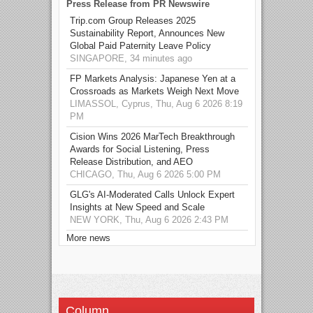
Press Release from PR Newswire
Trip.com Group Releases 2025
Sustainability Report, Announces New
Global Paid Paternity Leave Policy
SINGAPORE, 34 minutes ago
FP Markets Analysis: Japanese Yen at a
Crossroads as Markets Weigh Next Move
LIMASSOL, Cyprus, Thu, Aug 6 2026 8:19
PM
Cision Wins 2026 MarTech Breakthrough
Awards for Social Listening, Press
Release Distribution, and AEO
CHICAGO, Thu, Aug 6 2026 5:00 PM
GLG's AI-Moderated Calls Unlock Expert
Insights at New Speed and Scale
NEW YORK, Thu, Aug 6 2026 2:43 PM
More news
Column