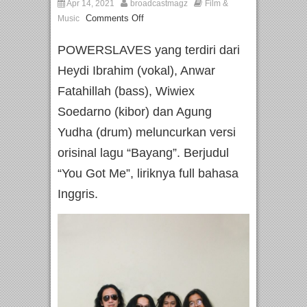
Apr 14, 2021
broadcastmagz
Film &
Comments Off
Music
POWERSLAVES yang terdiri dari
Heydi Ibrahim (vokal), Anwar
Fatahillah (bass), Wiwiex
Soedarno (kibor) dan Agung
Yudha (drum) meluncurkan versi
orisinal lagu “Bayang”. Berjudul
“You Got Me”, liriknya full bahasa
Inggris.