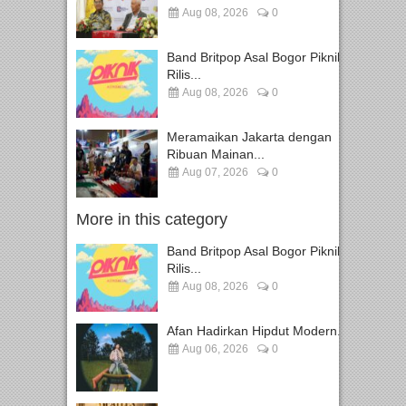
Aug 08, 2026
0
Band Britpop Asal Bogor Piknik
Rilis...
Aug 08, 2026
0
Meramaikan Jakarta dengan
Ribuan Mainan...
Aug 07, 2026
0
More in this category
Band Britpop Asal Bogor Piknik
Rilis...
Aug 08, 2026
0
Afan Hadirkan Hipdut Modern...
Aug 06, 2026
0