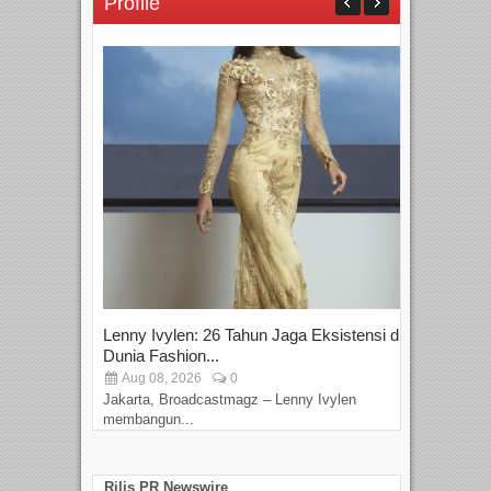
Profile
Lenny Ivylen: 26 Tahun Jaga Eksistensi di
Yan
Dunia Fashion...
Sin
Aug 08, 2026
0
D
Jakarta, Broadcastmagz – Lenny Ivylen
Jaka
membangun...
Rilis PR Newswire