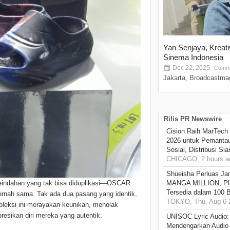
Yan Senjaya, Kreat
Sinema Indonesia
Dec 22, 2025
Comme
Jakarta, Broadcastmag
Rilis PR Newswire
Cision Raih MarTech
2026 untuk Pemantau
Sosial, Distribusi Si
CHICAGO, 2 hours a
Shueisha Perluas Ja
 keindahan yang tak bisa diduplikasi—OSCAR
MANGA MILLION, Pl
Tersedia dalam 100 
ernah sama. Tak ada dua pasang yang identik,
TOKYO, Thu, Aug 6 
Koleksi ini merayakan keunikan, menolak
esikan diri mereka yang autentik.
UNISOC Lyric Audio
Mendengarkan Audio