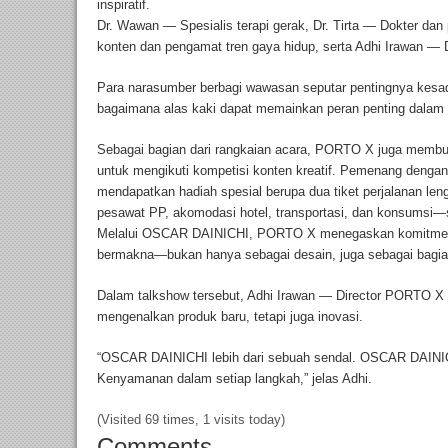
inspiratif.
Dr. Wawan — Spesialis terapi gerak, Dr. Tirta — Dokter dan 
konten dan pengamat tren gaya hidup, serta Adhi Irawan —
Para narasumber berbagi wawasan seputar pentingnya kesada
bagaimana alas kaki dapat memainkan peran penting dalam 
Sebagai bagian dari rangkaian acara, PORTO X juga membu
untuk mengikuti kompetisi konten kreatif. Pemenang dengan
mendapatkan hadiah spesial berupa dua tiket perjalanan le
pesawat PP, akomodasi hotel, transportasi, dan konsumsi
Melalui OSCAR DAINICHI, PORTO X menegaskan komitmenn
bermakna—bukan hanya sebagai desain, juga sebagai bagian 
Dalam talkshow tersebut, Adhi Irawan — Director PORTO X
mengenalkan produk baru, tetapi juga inovasi.
“OSCAR DAINICHI lebih dari sebuah sendal. OSCAR DAINIC
Kenyamanan dalam setiap langkah,” jelas Adhi.
(Visited 69 times, 1 visits today)
Comments