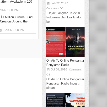
tform Available in 100
Feb 22, 2017
Comments Off
2026 1:00 PM
Jejak Langkah Televisi
 $1 Million Culture Fund
Indonesia Dari Era Analog
Creators Around the
ke...
 6 2026 1:00 PM
On Air To Online Pengantar
Penyiaran Radio
Oct 06, 2016
Comments
Off
On Air To Online Pengantar
Penyiaran Radio Industri
siaran...