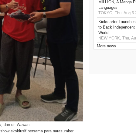
MILLION, A Manga Pla
Languages
TOKYO, Thu, Aug 6 
Kickstarter Launches
to Back Independent 
World
NEW YORK, Thu, Aug
More news
a, dan dr. Wawan.
alkshow eksklusif bersama para narasumber