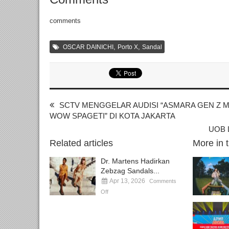
comments
,
,
OSCAR DAINICHI
Porto X
Sandal
SCTV MENGGELAR AUDISI “ASMARA GEN Z 
WOW SPAGETI” DI KOTA JAKARTA
UOB L
Related articles
More in 
Dr. Martens Hadirkan
Zebzag Sandals...
Apr 13, 2026
Comments
Off