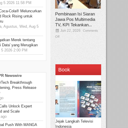
 5 2026 11:58 PM
 Coca-Cola® Meluncurkan
Pembinaan Isi Siaran
d Rock Rising untuk
Jawa Pos Multimedia
ru
TV, KPI Tekankan...
, Agustus, Wed, Aug 5
Jun 22, 2026
Comments
Off
gatkan Merek tentang
i Data' yang Merugikan
5 2026 2:00 PM
Book
 PR Newswire
rTech Breakthrough
stening, Press Release
O
go
Calls Unlock Expert
ed and Scale
 ago
Jejak Langkah Televisi
bal Push With MANGA
Indonesia