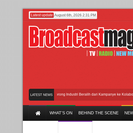
Latest update
August 6th, 2026 2:31 PM
Ungkit”
APMF 2026 Dorong Industri Beralih dari Kampanye ke Kolaborasi Jan
LATEST NEWS
WHAT’S ON
BEHIND THE SCENE
NEW
Y CHANNEL
FILM & MUSIC