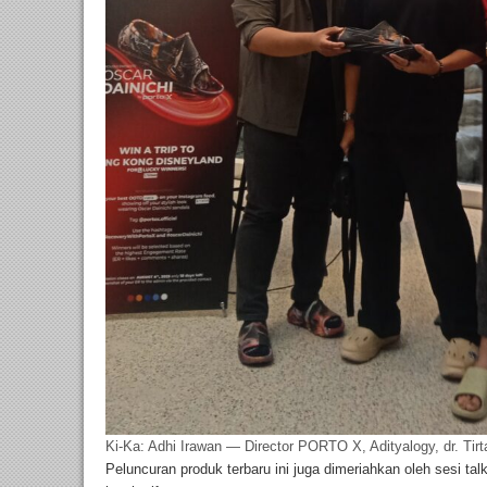
Ki-Ka: Adhi Irawan — Director PORTO X, Adityalogy, dr. Tirt
Peluncuran produk terbaru ini juga dimeriahkan oleh sesi t