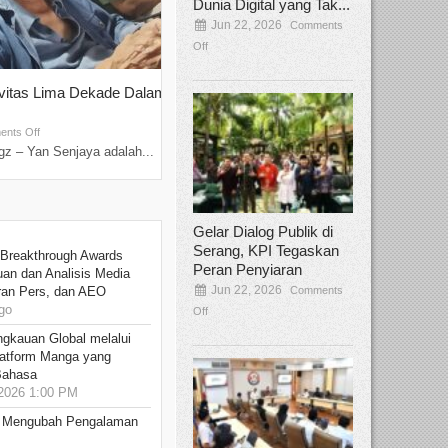
Dunia Digital yang Tak...
Jun 22, 2026
Comments
Off
ivitas Lima Dekade Dalam
Tamee Irelly Menjadi Juri Open Casti
Film Terbaru...
Sep 08, 2025
nts Off
Comments Off
z – Yan Senjaya adalah...
Bekasi, Broadcastmagz – Dalam upaya me
talenta...
Gelar Dialog Publik di
Serang, KPI Tegaskan
 Breakthrough Awards
Peran Penyiaran
an dan Analisis Media
Jun 22, 2026
Comments
aran Pers, dan AEO
go
Off
ngkauan Global melalui
atform Manga yang
Bahasa
2026 1:00 PM
: Mengubah Pengalaman