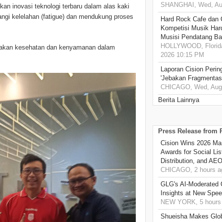
SHANGHAI, Wed, Aug
an inovasi teknologi terbaru dalam alas kaki
angi kelelahan (fatigue) dan mendukung proses
Hard Rock Cafe dan
Kompetisi Musik Har
Musisi Pendatang Ba
HOLLYWOOD, Florida
amakan kesehatan dan kenyamanan dalam
2026 10:15 PM
Laporan Cision Perin
'Jebakan Fragmentas
CHICAGO, Wed, Aug 
Berita Lainnya
Press Release from
Cision Wins 2026 Ma
Awards for Social Li
Distribution, and AE
CHICAGO, 2 hours a
GLG's AI-Moderated 
Insights at New Spe
NEW YORK, 5 hours
Shueisha Makes Glo