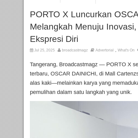
PORTO X Luncurkan OSCA
Melangkah Menuju Inovasi,
Ekspresi Diri
,
Jul 25, 2025
broadcastmagz
Advertorial
What's On
Tangerang, Broadcastmagz — PORTO X sec
terbaru, OSCAR DAINICHI, di Mall Cartenzs
alas kaki—melainkan karya yang memadukan t
pemulihan dalam satu langkah yang unik.