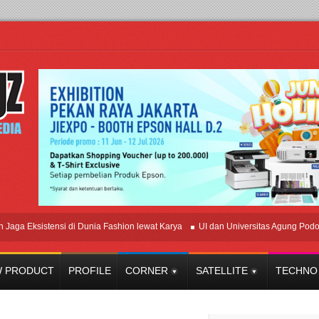
ksistensi di Dunia Fashion lewat Karya
UI dan Universitas Agung Podomoro Ja
 PRODUCT
PROFILE
CORNER
SATELLITE
TECHNO