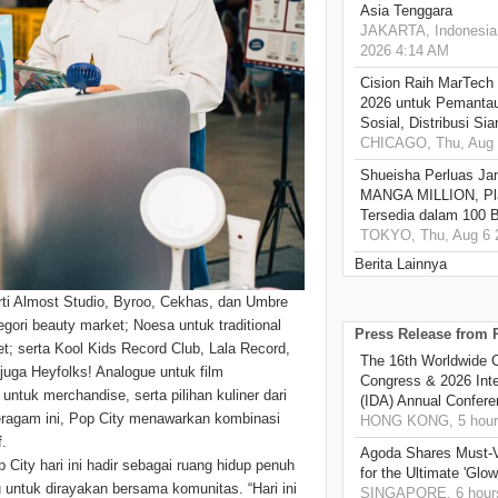
Asia Tenggara
JAKARTA, Indonesia,
2026 4:14 AM
Cision Raih MarTech
2026 untuk Pemantau
Sosial, Distribusi Si
CHICAGO, Thu, Aug 
Shueisha Perluas Ja
MANGA MILLION, Pl
Tersedia dalam 100 
TOKYO, Thu, Aug 6 
Berita Lainnya
erti Almost Studio, Byroo, Cekhas, dan Umbre
tegori beauty market; Noesa untuk traditional
Press Release from
t; serta Kool Kids Record Club, Lala Record,
The 16th Worldwide C
juga Heyfolks! Analogue untuk film
Congress & 2026 Inte
ntuk merchandise, serta pilihan kuliner dari
(IDA) Annual Confere
eragam ini, Pop City menawarkan kombinasi
HONG KONG, 5 hour
f.
Agoda Shares Must-Vi
ity hari ini hadir sebagai ruang hidup penuh
for the Ultimate 'Glow
u untuk dirayakan bersama komunitas. “Hari ini
SINGAPORE, 6 hour