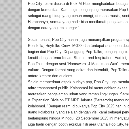
Pop City resmi dibuka di Blok M Hub, menghadirkan beragam
dengan komunitas. Kami ingin pengunjung merasakan Pop Cit
sebagai ruang hidup yang penuh energi, di mana musik, seni,
Harapannya, semua yang hadir bisa menikmati pengalaman b
dengan cara yang lebih segar.”
Selain tenant, Pop City hari ini juga menampilkan program sp
Bondzilla, Heyfolks Crew, IAG22 dan terdapat sesi open dec
bagian dari Pop City. Di panggung Pop Talks, pengunjung bisa
kreatif dengan tema Ideas, Stories, and Inspiration. Hari in
Pop Talks dengan sesi “Naraswara: J Mascis on Wax”, memba
culture. Dengan format yang dekat dan interaktif, Pop Talk
antara kreator dan audiens.
Selain memperkuat aspek budaya pop, Pop City juga menda
mitra transportasi publik. Kolaborasi ini memudahkan akse
merasakan pengalaman urban yang ramah lingkungan. Samue
& Expansion Division PT MRT Jakarta (Perseroda) mengung
kolaborasi. “Dengan resmi dibukanya Pop City 2025 hari in
ruang kolaborasi yang sejalan dengan visi kami sebagai pen
berlangsung hingga Minggu, 28 September 2025 ini menyat
juga hadir dengan booth eksklusif di area utama Pop City, t