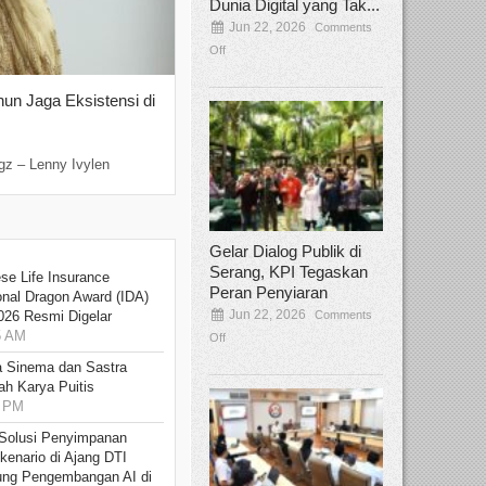
Dunia Digital yang Tak...
Jun 22, 2026
Comments
Off
hun Jaga Eksistensi di
Yan Senjaya, Kreativitas Lima Dekad
Sinema Indonesia
Dec 22, 2025
Comments Off
gz – Lenny Ivylen
Jakarta, Broadcastmagz – Yan Senjaya ada
Gelar Dialog Publik di
Serang, KPI Tegaskan
se Life Insurance
Peran Penyiaran
onal Dragon Award (IDA)
Jun 22, 2026
Comments
026 Resmi Digelar
5 AM
Off
 Sinema dan Sastra
h Karya Puitis
9 PM
Solusi Penyimpanan
kenario di Ajang DTI
ung Pengembangan AI di