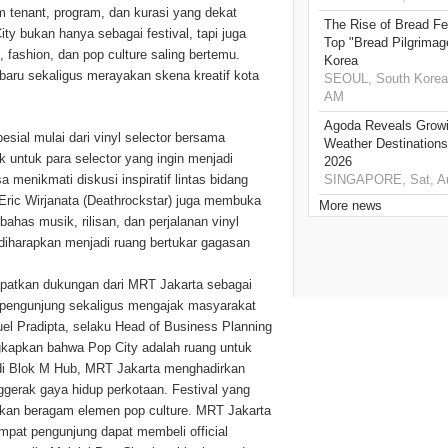
 tenant, program, dan kurasi yang dekat
The Rise of Bread Fe
y bukan hanya sebagai festival, tapi juga
Top "Bread Pilgrimag
 fashion, dan pop culture saling bertemu.
Korea
aru sekaligus merayakan skena kreatif kota
SEOUL, South Korea,
AM
Agoda Reveals Growin
esial mulai dari vinyl selector bersama
Weather Destination
k untuk para selector yang ingin menjadi
2026
 menikmati diskusi inspiratif lintas bidang
SINGAPORE, Sat, Au
i, Eric Wirjanata (Deathrockstar) juga membuka
More news
has musik, rilisan, dan perjalanan vinyl
s diharapkan menjadi ruang bertukar gagasan
patkan dukungan dari MRT Jakarta sebagai
s pengunjung sekaligus mengajak masyarakat
l Pradipta, selaku Head of Business Planning
kapkan bahwa Pop City adalah ruang untuk
i di Blok M Hub, MRT Jakarta menghadirkan
ggerak gaya hidup perkotaan. Festival yang
ukan beragam elemen pop culture. MRT Jakarta
empat pengunjung dapat membeli official