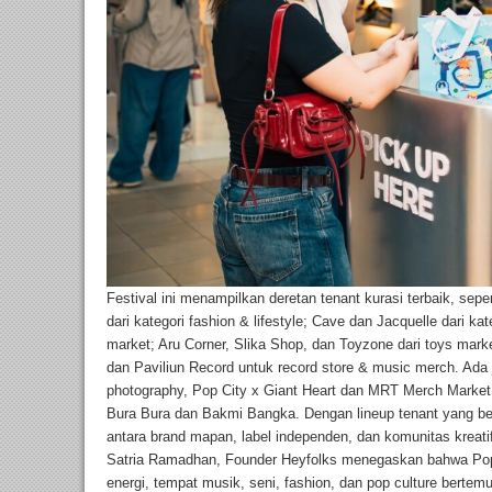
Festival ini menampilkan deretan tenant kurasi terbaik, sep
dari kategori fashion & lifestyle; Cave dan Jacquelle dari ka
market; Aru Corner, Slika Shop, dan Toyzone dari toys marke
dan Paviliun Record untuk record store & music merch. Ada 
photography, Pop City x Giant Heart dan MRT Merch Market u
Bura Bura dan Bakmi Bangka. Dengan lineup tenant yang b
antara brand mapan, label independen, dan komunitas kreati
Satria Ramadhan, Founder Heyfolks menegaskan bahwa Pop C
energi, tempat musik, seni, fashion, dan pop culture bertem