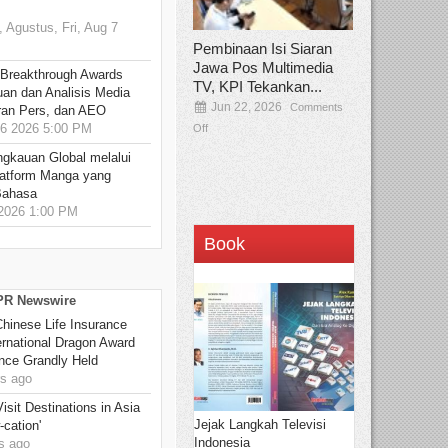
 Agustus, Fri, Aug 7
Pembinaan Isi Siaran
Jawa Pos Multimedia
 Breakthrough Awards
TV, KPI Tekankan...
an dan Analisis Media
Jun 22, 2026
Comments
aran Pers, dan AEO
6 2026 5:00 PM
Off
ngkauan Global melalui
atform Manga yang
Bahasa
2026 1:00 PM
Book
 PR Newswire
hinese Life Insurance
rnational Dragon Award
nce Grandly Held
s ago
sit Destinations in Asia
Jejak Langkah Televisi
-cation'
Indonesia
s ago