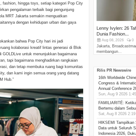
k, fashion, hingga toys, setiap kategori Pop City
rkan pengalaman terbaik bagi pengunjung
elola MRT Jakarta semakin menguatkan
 kaitannya dengan kehidupan urban dan gaya
Lenny Ivylen: 26 Ta
Dunia Fashion...
Aug 08, 2026
0
ankan bahwa Pop City hari ini jadi
Jakarta, Broadcastma
ang kolaborasi kreatif lintas generasi di Blok
membangun...
i di GOLDLive untuk menunjukkan bagaimana
buran, tapi bagaimana menghadirkan rangkaian
nerasi, dan tetap membuka ruang bagi komunitas
Rilis PR Newswire
 City, dan kami ingin semua orang yang datang
16th Worldwide Chine
 M Hub.”
Congress & Internati
Annual Conference 2
Sun, Aug 9 2026 1:4
FAMILIARITÉ: Ketika
Bertemu dalam Sebua
Sat, Aug 8 2026 2:1
HIKSEMI Tampilkan 
Data untuk Seluruh S
Indonesia 2026, Duk