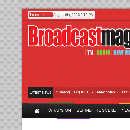
Latest update
August 9th, 2026 3:10 PM
Film KETOK MEJIK Siap Tayang 13 Agustus
Lenny Ivylen: 26 Tahun Jaga E
LATEST NEWS
WHAT’S ON
BEHIND THE SCENE
NEW
Y CHANNEL
FILM & MUSIC