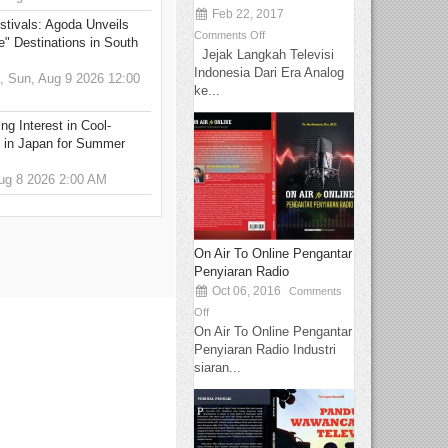
Feb 22, 2017
stivals: Agoda Unveils
Comments Off
e" Destinations in South
Jejak Langkah Televisi
Indonesia Dari Era Analog
 Sun, Aug 9 2026 12:00
ke...
g Interest in Cool-
s in Japan for Summer
g 8 2026 2:00 AM
On Air To Online Pengantar
Penyiaran Radio
Oct 06, 2016
Comments
Off
On Air To Online Pengantar
Penyiaran Radio Industri
siaran...