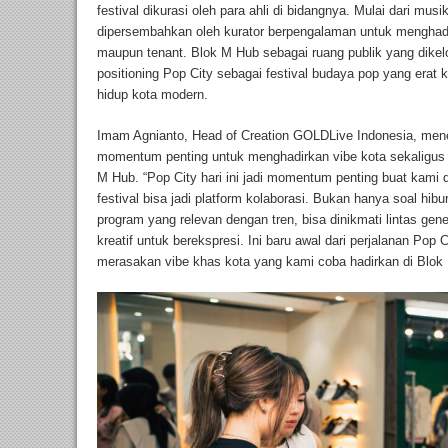
festival dikurasi oleh para ahli di bidangnya. Mulai dari musi
dipersembahkan oleh kurator berpengalaman untuk menghadi
maupun tenant. Blok M Hub sebagai ruang publik yang dik
positioning Pop City sebagai festival budaya pop yang erat
hidup kota modern.
Imam Agnianto, Head of Creation GOLDLive Indonesia, menek
momentum penting untuk menghadirkan vibe kota sekaligus ru
M Hub. “Pop City hari ini jadi momentum penting buat kam
festival bisa jadi platform kolaborasi. Bukan hanya soal hi
program yang relevan dengan tren, bisa dinikmati lintas ge
kreatif untuk berekspresi. Ini baru awal dari perjalanan Pop
merasakan vibe khas kota yang kami coba hadirkan di Blok