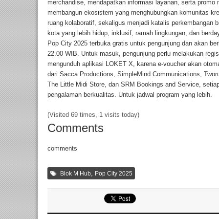
merchandise, mendapatkan informasi layanan, serta promo m
membangun ekosistem yang menghubungkan komunitas kreat
ruang kolaboratif, sekaligus menjadi katalis perkembangan 
kota yang lebih hidup, inklusif, ramah lingkungan, dan berda
Pop City 2025 terbuka gratis untuk pengunjung dan akan ber
22.00 WIB. Untuk masuk, pengunjung perlu melakukan regist
mengunduh aplikasi LOKET X, karena e-voucher akan otomat
dari Sacca Productions, SimpleMind Communications, Tworu
The Little Midi Store, dan SRM Bookings and Service, setia
pengalaman berkualitas. Untuk jadwal program yang lebih.
(Visited 69 times, 1 visits today)
Comments
comments
,
Blok M Hub
Pop City 2025