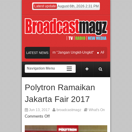
Latest update
August 6th, 2026 2:31 PM
fan Hadirkan Hipdut Modern “Jangan Ungkit-Ungkit”
APMF 2026 Dorong Indust
LATEST NEWS
Rayakan Perpaduan Warisan Dan Semangat Lokal, BIRKENSTOCK INDONESIA Mem
olaborasi UT School, PTBA, dan Kamaju Tingkatkan Kualitas SDM melalui Basic
Polytron Ramaikan
wilite Orchestra Presents The Beatles & Queen – feat. Marcello Tahitoe dan Sand
Jakarta Fair 2017
Jun 13, 2017
broadcastmagz
What's On
Comments Off