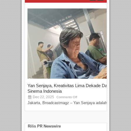
Yan Senjaya, Kreativitas Lima Dekade Dalam
Tam
Sinema Indonesia
Film
Dec 22, 2025
S
Comments Off
Jakarta, Broadcastmagz – Yan Senjaya adalah...
Beka
talen
Rilis PR Newswire