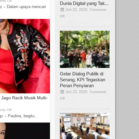
nts Off
Dunia Digital yang Tak...
z – Dalam upaya mencari
Jun 22, 2026
Comments
Off
Gelar Dialog Publik di
Serang, KPI Tegaskan
Peran Penyiaran
Jun 22, 2026
Comments
k Jago Racik Musik Multi-
Off
nts Off
 – Paulina, begitu...