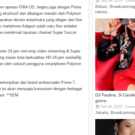
Sep 08, 2025
Comme
Bekasi, Broadcastmag
em operasi FIRA OS, begitu juga dengan Prime
talenta...
 eksklusif dan dibangun mandiri oleh Polytron
sakan desain antarmuka yang elegan dan fitur
s martphone.Adapun salah satu fitur andalan
a menikmati layanan channel Super Soccer
nan 24 jam non-stop video streaming di Super
ng siaran bola berkualitas HD 24-jam senilaiRp
an oleh seluruh pengguna smartphone Polytron
ertunjukan dari brand ambassador Prime 7,
un ini akan menyapa konsumen dengan berbagai
DJ Paulina, Si Canti
but. **SEM
genre
Feb 08, 2025
Comme
Jakarta, Broadcastmagz