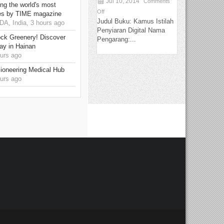
Jul 10, 2014
Comments
g the world's most
Off
es by TIME magazine
Judul Buku: Kamus Istilah
, India, 3 hours ago
Penyiaran Digital Nama
ck Greenery! Discover
Pengarang:...
ay in Hainan
urs ago
ioneering Medical Hub
urs ago