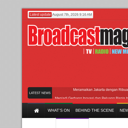
Latest update
August 7th, 2026 9:16 AM
Meramaikan Jakarta dengan Ribuan
LATEST NEWS
Menjadi Gerbang Inovasi dan Peluang Bisnis I
Afan Had
WHAT’S ON
BEHIND THE SCENE
NEW
APMF 2026 Dorong Indu
Rayakan Perpaduan Warisan Dan S
Y CHANNEL
FILM & MUSIC