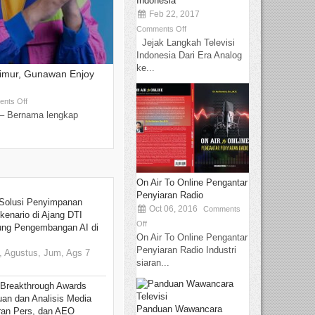
Indonesia
Feb 22, 2017
Comments Off
Jejak Langkah Televisi
Indonesia Dari Era Analog
ke...
Timur, Gunawan Enjoy
nts Off
– Bernama lengkap
On Air To Online Pengantar
Penyiaran Radio
Solusi Penyimpanan
Oct 06, 2016
Comments
kenario di Ajang DTI
Off
ung Pengembangan AI di
On Air To Online Pengantar
Penyiaran Radio Industri
 Agustus, Jum, Ags 7
siaran...
 Breakthrough Awards
an dan Analisis Media
Panduan Wawancara
aran Pers, dan AEO