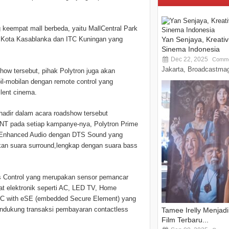
 keempat mall berbeda, yaitu MallCentral Park
l Kota Kasablanka dan ITC Kuningan yang
Yan Senjaya, Kreati
Sinema Indonesia
Dec 22, 2025
Comme
Jakarta, Broadcastmag
ow tersebut, pihak Polytron juga akan
l-mobilan dengan remote control yang
ilent cinema.
hadir dalam acara roadshow tersebut
 pada setiap kampanye-nya, Polytron Prime
rti Enhanced Audio dengan DTS Sound yang
kan suara surround,lengkap dengan suara bass
ess Control yang merupakan sensor pemancar
t elektronik seperti AC, LED TV, Home
r NFC with eSE (embedded Secure Element) yang
dukung transaksi pembayaran contactless
Tamee Irelly Menjad
Film Terbaru...