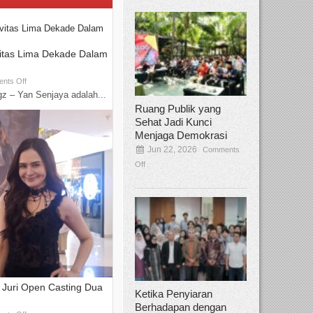
vitas Lima Dekade Dalam
nts Off
z – Yan Senjaya adalah...
Ruang Publik yang
Sehat Jadi Kunci
Menjaga Demokrasi
Jun 22, 2026
Comments
Off
i Juri Open Casting Dua
Ketika Penyiaran
Berhadapan dengan