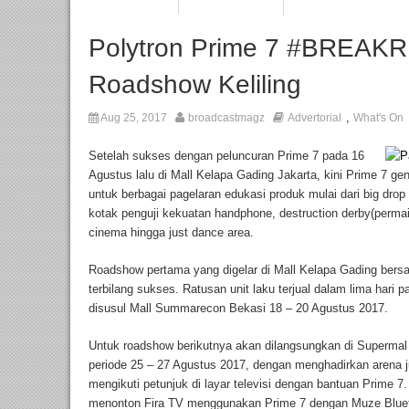
Polytron Prime 7 #BREAK
Roadshow Keliling
,
Aug 25, 2017
broadcastmagz
Advertorial
What's On
Setelah sukses dengan peluncuran Prime 7 pada 16
Agustus lalu di Mall Kelapa Gading Jakarta, kini Prime 7 g
untuk berbagai pagelaran edukasi produk mulai dari big drop 
kotak penguji kekuatan handphone, destruction derby(permai
cinema hingga just dance area.
Roadshow pertama yang digelar di Mall Kelapa Gading bers
terbilang sukses. Ratusan unit laku terjual dalam lima har
disusul Mall Summarecon Bekasi 18 – 20 Agustus 2017.
Untuk roadshow berikutnya akan dilangsungkan di Supermal
periode 25 – 27 Agustus 2017, dengan menghadirkan arena 
mengikuti petunjuk di layar televisi dengan bantuan Prime 
menonton Fira TV menggunakan Prime 7 dengan Muze Bluet