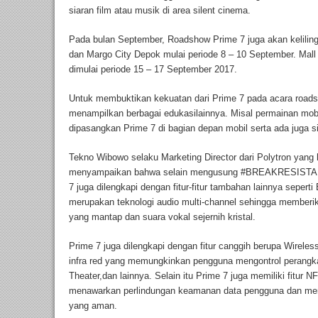
siaran film atau musik di area silent cinema.
Pada bulan September, Roadshow Prime 7 juga akan keliling
dan Margo City Depok mulai periode 8 – 10 September. Mal
dimulai periode 15 – 17 September 2017.
Untuk membuktikan kekuatan dari Prime 7 pada acara roadsh
menampilkan berbagai edukasilainnya. Misal permainan mobi
dipasangkan Prime 7 di bagian depan mobil serta ada juga s
Tekno Wibowo selaku Marketing Director dari Polytron yang 
menyampaikan bahwa selain mengusung #BREAKRESISTANT
7 juga dilengkapi dengan fitur-fitur tambahan lainnya sepe
merupakan teknologi audio multi-channel sehingga memberi
yang mantap dan suara vokal sejernih kristal.
Prime 7 juga dilengkapi dengan fitur canggih berupa Wirel
infra red yang memungkinkan pengguna mengontrol perangka
Theater,dan lainnya. Selain itu Prime 7 juga memiliki fitu
menawarkan perlindungan keamanan data pengguna dan men
yang aman.