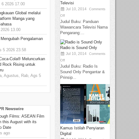
Televisi
6 2026 17.00
Jul 10, 2014
Comments
ngkauan Global melalui
Off
atform Manga yang
Judul Buku: Panduan
Bahasa
Wawancara Televisi Nama
2026 13.00
Pengarang:...
: Mengubah Pengalaman
Radio is Sound Only
 5 2026 23.58
Jul 10, 2014
Comments
 Coca-Cola® Meluncurkan
Off
d Rock Rising untuk
Judul Buku: Radio Is
ru
Sound Only Pengantar &
, Agustus, Rab, Ags 5
Prinsip...
 PR Newswire
hrough Films: ASEAN Film
 this August with its
o Date
Kamus Istilah Penyiaran
s ago
Digital