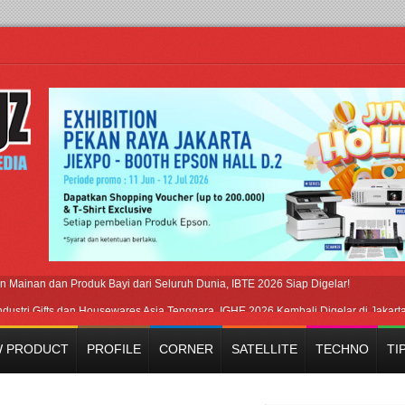
 Mainan dan Produk Bayi dari Seluruh Dunia, IBTE 2026 Siap Digelar!
ndustri Gifts dan Housewares Asia Tenggara, IGHE 2026 Kembali Digelar di Jakart
irkan Hipdut Modern “Jangan Ungkit-Ungkit”
 PRODUCT
PROFILE
CORNER
SATELLITE
TECHNO
TI
stri Beralih dari Kampanye ke Kolaborasi Jangka Panjang
emangat Lokal, BIRKENSTOCK INDONESIA Membuka Took di Ubud, Bali