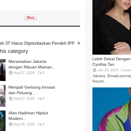
 3T Harus Diprioritaskan Peroleh IPP
this category
Lebih Dekat Dengan 
Meramaikan Jakarta
Cynthia Tan
dengan Ribuan Mainan...
Jun 20, 2024
Comme
Aug 07, 2026
0
Jakarta, Broadcastmag
fesyen...
Menjadi Gerbang Inovasi
dan Peluang...
Aug 07, 2026
0
Afan Hadirkan Hipdut
Modern...
Aug 06, 2026
0