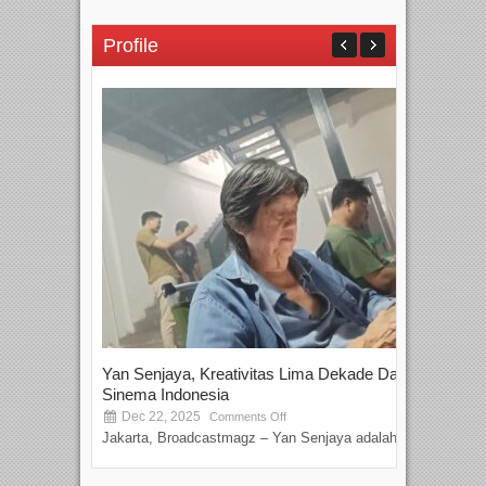
Profile
Yan Senjaya, Kreativitas Lima Dekade Dalam
Tam
Sinema Indonesia
Film
Dec 22, 2025
S
Comments Off
Jakarta, Broadcastmagz – Yan Senjaya adalah...
Beka
talen