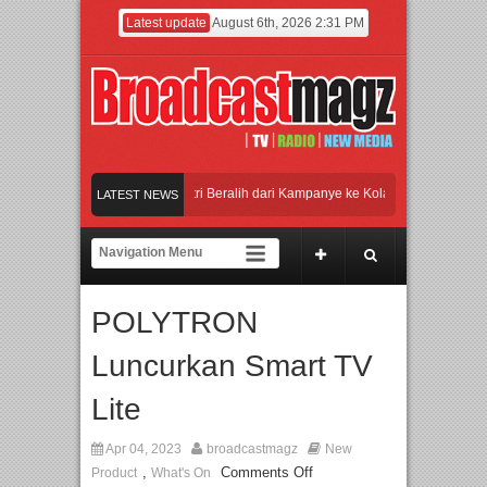
Latest update
August 6th, 2026 2:31 PM
APMF 2026 Dorong Industri Beralih dari Kampanye ke Kolaborasi Jangka Panja
LATEST NEWS
RKENSTOCK INDONESIA Membuka Took di Ubud, Bali
alitas SDM melalui Basic Mechanic Course
POLYTRON
 Marcello Tahitoe dan Sandhy Sondoro
Afan Hadirkan Hipdut Modern “Jangan Un
Luncurkan Smart TV
Lite
Apr 04, 2023
broadcastmagz
New
,
Comments Off
Product
What's On