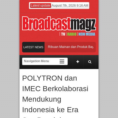
Latest update
August 7th, 2026 9:16 AM
eramaikan Jakarta dengan Ribuan Mainan dan Produk Bayi dari Seluruh Dunia, IB
LATEST NEWS
enjadi Gerbang Inovasi dan Peluang Bisnis Industri Gifts dan Housewares Asia Te
PMF 2026 Dorong Industri Beralih dari Kampanye ke Kolaborasi Jangka Panjang
POLYTRON dan
ayakan Perpaduan Warisan Dan Semangat Lokal, BIRKENSTOCK INDONESIA Mem
IMEC Berkolaborasi
eramaikan Jakarta dengan Ribuan Mainan dan Produk Bayi dari Seluruh Dunia, IB
Mendukung
Indonesia ke Era