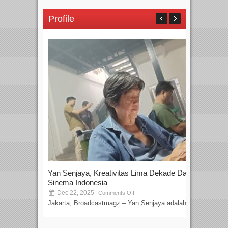
Profile
Yan Senjaya, Kreativitas Lima Dekade Dalam
Tam
Sinema Indonesia
Film
Dec 22, 2025
S
Comments Off
Jakarta, Broadcastmagz – Yan Senjaya adalah...
Beka
talen