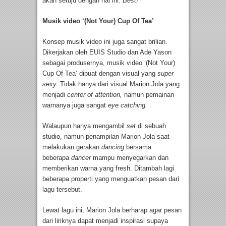
akan setuju dengan hal ini.
Best!
Musik video ‘(Not Your) Cup Of Tea’
Konsep musik video ini juga sangat brilian.
Dikerjakan oleh EUIS Studio dan Ade Yason
sebagai produsernya, musik video ‘(Not Your)
Cup Of Tea’ dibuat dengan visual yang
super
sexy.
Tidak hanya dari visual Marion Jola yang
menjadi
center of attention,
namun pemainan
warnanya juga sangat
eye catching.
Walaupun hanya mengambil
set
di sebuah
studio, namun penampilan Marion Jola saat
melakukan gerakan
dancing
bersama
beberapa
dancer
mampu menyegarkan dan
memberikan warna yang fresh. Ditambah lagi
beberapa properti yang menguatkan pesan dari
lagu tersebut.
Lewat lagu ini, Marion Jola berharap agar pesan
dari liriknya dapat menjadi inspirasi supaya