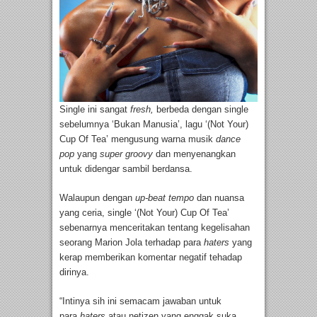
Single ini sangat
fresh,
berbeda dengan single
sebelumnya ‘Bukan Manusia’, lagu ‘(Not Your)
Cup Of Tea’ mengusung warna musik
dance
pop
yang
super groovy
dan menyenangkan
untuk didengar sambil berdansa.
Walaupun dengan
up-beat tempo
dan nuansa
yang ceria, single ‘(Not Your) Cup Of Tea’
sebenarnya menceritakan tentang kegelisahan
seorang Marion Jola terhadap para
haters
yang
kerap memberikan komentar negatif tehadap
dirinya.
“Intinya sih ini semacam jawaban untuk
para
haters
atau netizen yang enggak suka