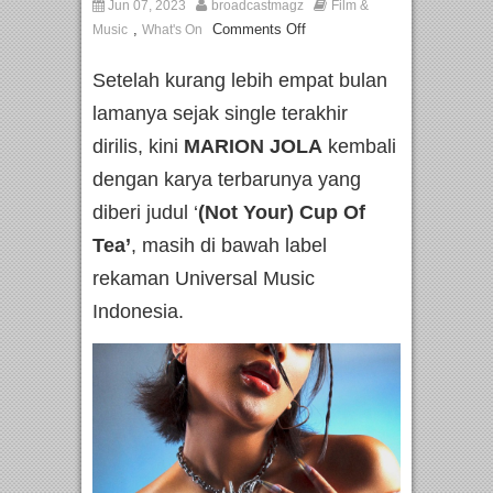
Jun 07, 2023
broadcastmagz
Film &
,
Comments Off
Music
What's On
Setelah kurang lebih empat bulan
lamanya sejak single terakhir
dirilis, kini
MARION JOLA
kembali
dengan karya terbarunya yang
diberi judul ‘
(Not Your) Cup Of
Tea’
, masih di bawah label
rekaman Universal Music
Indonesia.