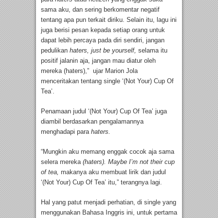
sama aku, dan sering berkomentar negatif
tentang apa pun terkait diriku. Selain itu, lagu ini
juga berisi pesan kepada setiap orang untuk
dapat lebih percaya pada diri sendiri, jangan
pedulikan
haters, just be yourself,
selama itu
positif jalanin aja, jangan mau diatur oleh
mereka (haters),” ujar Marion Jola
menceritakan tentang single ‘(Not Your) Cup Of
Tea’.
Penamaan judul ‘(Not Your) Cup Of Tea’ juga
diambil berdasarkan pengalamannya
menghadapi para
haters.
“Mungkin aku memang enggak cocok aja sama
selera mereka
(haters).
Maybe I’m not their cup
of tea,
makanya aku membuat lirik dan judul
‘(Not Your) Cup Of Tea’ itu,” terangnya lagi.
Hal yang patut menjadi perhatian, di single yang
menggunakan Bahasa Inggris ini, untuk pertama