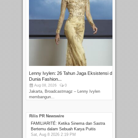
Lenny Ivylen: 26 Tahun Jaga Eksistensi di
Yan
Dunia Fashion...
Sin
Aug 08, 2026
0
D
Jakarta, Broadcastmagz – Lenny Ivylen
Jaka
membangun...
Rilis PR Newswire
FAMILIARITÉ: Ketika Sinema dan Sastra
Bertemu dalam Sebuah Karya Puitis
Sat, Aug 8 2026 2:19 PM