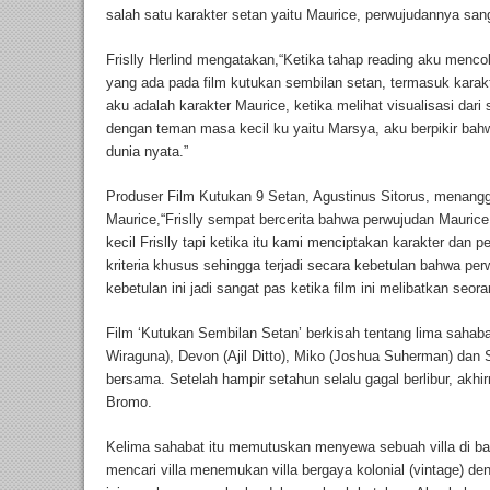
salah satu karakter setan yaitu Maurice, perwujudannya san
Frislly Herlind mengatakan,“Ketika tahap reading aku menco
yang ada pada film kutukan sembilan setan, termasuk karakt
aku adalah karakter Maurice, ketika melihat visualisasi da
dengan teman masa kecil ku yaitu Marsya, aku berpikir ba
dunia nyata.”
Produser Film Kutukan 9 Setan, Agustinus Sitorus, menangg
Maurice,“Frislly sempat bercerita bahwa perwujudan Mauri
kecil Frislly tapi ketika itu kami menciptakan karakter dan 
kriteria khusus sehingga terjadi secara kebetulan bahwa pe
kebetulan ini jadi sangat pas ketika film ini melibatkan seora
Film ‘Kutukan Sembilan Setan’ berkisah tentang lima sahaba
Wiraguna), Devon (Ajil Ditto), Miko (Joshua Suherman) dan Sa
bersama. Setelah hampir setahun selalu gagal berlibur, ak
Bromo.
Kelima sahabat itu memutuskan menyewa sebuah villa di b
mencari villa menemukan villa bergaya kolonial (vintage) de