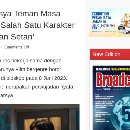
rsya Teman Masa
i Salah Satu Karakter
an Setan’
Comments Off
n
New Edition
ures bekerja sama dengan
runya Film bergenre horor
di bioskop pada 8 Juni 2023.
ebut merupakan perwujudan nyata
Marsya.