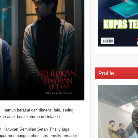
Profile
l namun berasal dari dimensi lain, sering
an anak kecil keturunan Belanda.
 ‘Kutukan Sembilan Setan’ Frislly juga
dapat membangun chemistry. Frislly tersadar