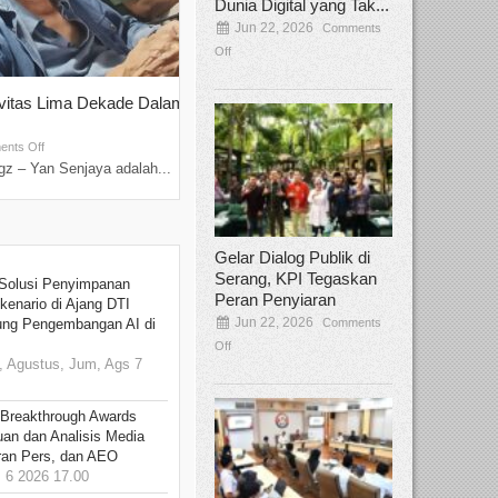
Dunia Digital yang Tak...
Jun 22, 2026
Comments
Off
ivitas Lima Dekade Dalam
Tamee Irelly Menjadi Juri Open Casti
Film Terbaru...
Sep 08, 2025
nts Off
Comments Off
z – Yan Senjaya adalah...
Bekasi, Broadcastmagz – Dalam upaya me
talenta...
Gelar Dialog Publik di
Serang, KPI Tegaskan
Solusi Penyimpanan
Peran Penyiaran
kenario di Ajang DTI
Jun 22, 2026
Comments
ung Pengembangan AI di
Off
 Agustus, Jum, Ags 7
 Breakthrough Awards
an dan Analisis Media
aran Pers, dan AEO
6 2026 17.00