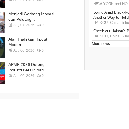
NEW YORK and NOIDA
Swing Amid Black‑Ro
Menjadi Gerbang Inovasi
Another Way to Holid
dan Peluang...
HAIKOU, China, 5 ho
Aug 07, 2026
0
Check out Hainan's P
HAIKOU, China, 5 ho
Afan Hadirkan Hipdut
More news
Modern...
Aug 06, 2026
0
APMF 2026 Dorong
Industri Beralih dari...
Aug 06, 2026
0