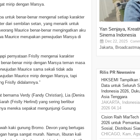
gat mirip dengan Marsya.
ba untuk benar-benar mengenal setiap karakter
er dari sembilan setan, yang menarik untuk
Yan Senjaya, Kreat
ri seorang Maurice benar-benar mengingatkan aku
Sinema Indonesia
hwa Maurice merupakan perwujudan Marsya di
Dec 22, 2025
Comme
Jakarta, Broadcastmag
api pernyataan Frislly mengenai karakter
ce benar-benar mirip dengan Marsya teman masa
perwujudan Maurice sama sekali tidak ada
Rilis PR Newswire
rwujudan Maurice mirip dengan Marsya, tapi
HIKSEMI Tampilkan 
ng Frislly didalamnya.”
Data untuk Seluruh S
Indonesia 2026, Duk
t bernama Verdy (Fandy Christian), Lia (Denira
Asia Tenggara
rah (Frislly Herlind) yang sering berlibur
JAKARTA, Indonesia,
2026 04.14
hirnya mereka sepakat mengunjungi Gunung
Cision Raih MarTech
2026 untuk Pemantau
awah kaki gunung Bromo. Devon yang bertugas
Sosial, Distribusi Si
CHICAGO, Kam, Ags 
ngan harga sangat murah. Namun, liburan kali