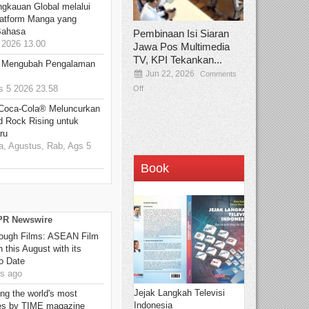
ngkauan Global melalui
atform Manga yang
Bahasa
Pembinaan Isi Siaran
2026 13.00
Jawa Pos Multimedia
TV, KPI Tekankan...
: Mengubah Pengalaman
Jun 22, 2026
Comments
 5 2026 23.58
Off
 Coca-Cola® Meluncurkan
d Rock Rising untuk
ru
, Agustus, Rab, Ags 5
Book
 PR Newswire
hrough Films: ASEAN Film
 this August with its
o Date
s ago
Jejak Langkah Televisi
g the world's most
Indonesia
es by TIME magazine