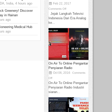
, India, 4 hours ago
Feb 22, 2017
Comments Off
ck Greenery! Discover
Jejak Langkah Televisi
ay in Hainan
Indonesia Dari Era Analog
urs ago
ke...
ioneering Medical Hub
urs ago
On Air To Online Pengantar
Penyiaran Radio
Oct 06, 2016
Comments
Off
On Air To Online Pengantar
Penyiaran Radio Industri
siaran...