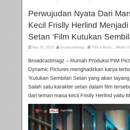
Perwujudan Nyata Dari Ma
Kecil Frislly Herlind Menjad
Setan ‘Film Kutukan Sembil
,
May 31, 2023
broadcastmagz
Film & Music
What's O
Broadcastmagz – Rumah Produksi PIM Pict
Dynamic Pictures menghadirkan karya terba
‘Kutukan Sembilan Setan yang akan tayang 
Salah satu karakter setan dalam film ters
dari teman masa kecil Frislly Herlind yaitu 