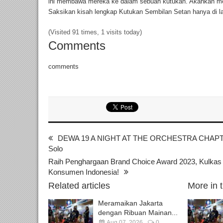
ini membawa mereka ke dalam sebuah kutukan. Akankah mere
Saksikan kisah lengkap Kutukan Sembilan Setan hanya di lay
(Visited 91 times, 1 visits today)
Comments
comments
DEWA 19 A NIGHT AT THE ORCHESTRA CHAPTE
Solo
Raih Penghargaan Brand Choice Award 2023, Kulkas
Konsumen Indonesia!
Related articles
More in 
Meramaikan Jakarta
dengan Ribuan Mainan...
Aug 07, 2026
0