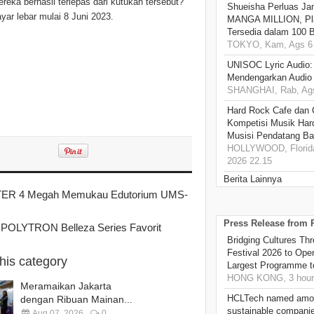
ka berhasil terlepas dari kutukan tersebut?
Shueisha Perluas Ja
ar lebar mulai 8 Juni 2023.
MANGA MILLION, Pl
Tersedia dalam 100 
TOKYO, Kam, Ags 6 
UNISOC Lyric Audio
Mendengarkan Audio
SHANGHAI, Rab, Ags
Hard Rock Cafe dan
Kompetisi Musik Har
Musisi Pendatang Ba
HOLLYWOOD, Florida
2026 22.15
Berita Lainnya
R 4 Megah Memukau Edutorium UMS-
Press Release from
 POLYTRON Belleza Series Favorit
Bridging Cultures T
Festival 2026 to Open
this category
Largest Programme t
HONG KONG, 3 hour
Meramaikan Jakarta
HCLTech named amon
dengan Ribuan Mainan...
sustainable compani
Aug 07, 2026
0