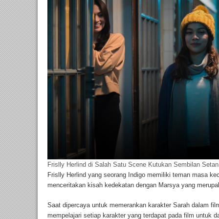
Frislly Herlind di Salah Satu Scene Kutukan Sembilan Setan
Frislly Herlind yang seorang Indigo memiliki teman masa keci
menceritakan kisah kedekatan dengan Marsya yang merupak
Saat dipercaya untuk memerankan karakter Sarah dalam film
mempelajari setiap karakter yang terdapat pada film untuk 