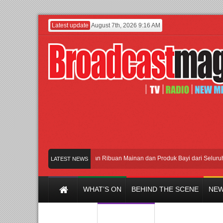
Latest update
August 7th, 2026 9:16 AM
Meramaikan Jakarta dengan Ribuan Mainan dan Produk Bayi dari Seluruh Dunia,
LATEST NEWS
WHAT’S ON
BEHIND THE SCENE
NEW
Y CHANNEL
FILM & MUSIC