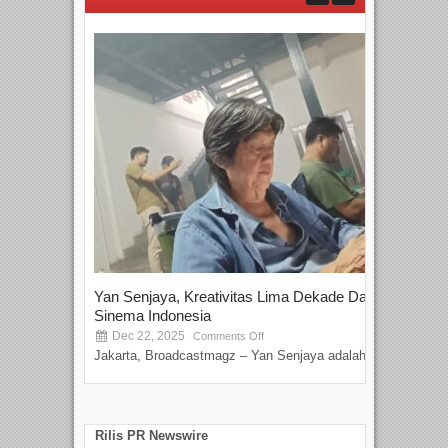
Yan Senjaya, Kreativitas Lima Dekade Dalam
Tam
Sinema Indonesia
Film
Dec 22, 2025
S
Comments Off
Jakarta, Broadcastmagz – Yan Senjaya adalah...
Beka
talen
Rilis PR Newswire