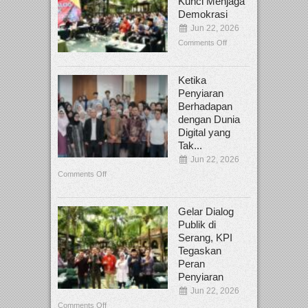
Kunci Menjaga
Demokrasi
Jun 22, 2026
Comments Off
Ketika
Penyiaran
Berhadapan
dengan Dunia
Digital yang
Tak...
Jun 22, 2026
Comments Off
Gelar Dialog
Publik di
Serang, KPI
Tegaskan
Peran
Penyiaran
Jun 22, 2026
Comments Off