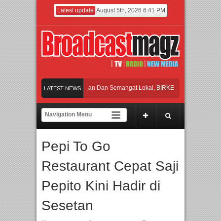
Latest update
August 5th, 2026 6:41 PM
Rayakan Perpaduan Warisan Dan Semangat Lokal, BIRKENSTOCK INDONESIA M
LATEST NEWS
Kolaborasi UT School, PTBA, dan Kamaju Tingkatkan Kualitas SDM melalui Bas
Twilite Orchestra Presents The Beatles & Queen – feat. Marcello Tahitoe dan S
Pepi To Go
Wawancara Eksklusif Pemain Sinetron Biarkan Hati Bicara, Febby Rastanty, Ra
Restaurant Cepat Saji
Rayakan Perpaduan Warisan Dan Semangat Lokal, BIRKENSTOCK INDONESIA M
Pepito Kini Hadir di
Sesetan