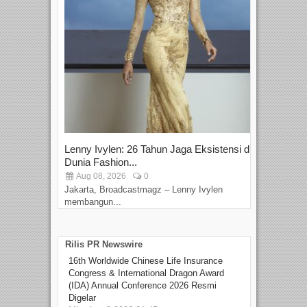
Lenny Ivylen: 26 Tahun Jaga Eksistensi di
Yan
Dunia Fashion...
Sin
Aug 08, 2026
0
D
Jakarta, Broadcastmagz – Lenny Ivylen
Jaka
membangun...
Rilis PR Newswire
16th Worldwide Chinese Life Insurance
Congress & International Dragon Award
(IDA) Annual Conference 2026 Resmi
Digelar