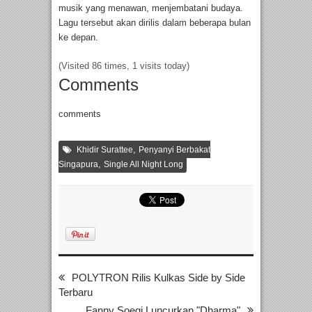
musik yang menawan, menjembatani budaya.
Lagu tersebut akan dirilis dalam beberapa bulan
ke depan.
(Visited 86 times, 1 visits today)
Comments
comments
,
Khidir Surattee
Penyanyi Berbakat
,
Singapura
Single All Night Long
POLYTRON Rilis Kulkas Side by Side
Terbaru
Fanny Soegi Luncurkan "Dharma"