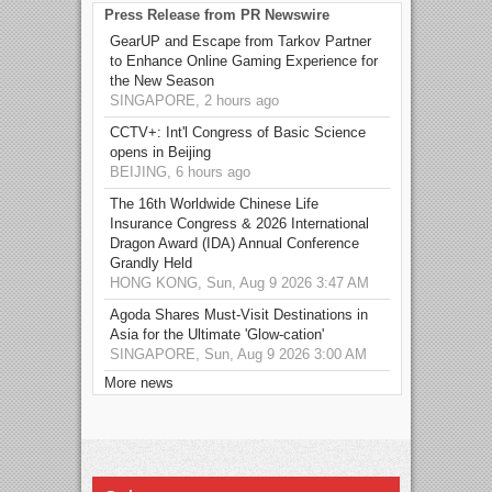
Press Release from PR Newswire
GearUP and Escape from Tarkov Partner
to Enhance Online Gaming Experience for
the New Season
SINGAPORE, 2 hours ago
CCTV+: Int'l Congress of Basic Science
opens in Beijing
BEIJING, 6 hours ago
The 16th Worldwide Chinese Life
Insurance Congress & 2026 International
Dragon Award (IDA) Annual Conference
Grandly Held
HONG KONG, Sun, Aug 9 2026 3:47 AM
Agoda Shares Must-Visit Destinations in
Asia for the Ultimate 'Glow-cation'
SINGAPORE, Sun, Aug 9 2026 3:00 AM
More news