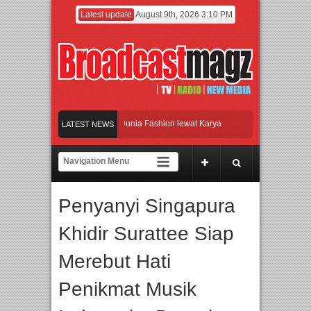
Latest update
August 9th, 2026 3:10 PM
 Tahun Jaga Eksistensi di Dunia Fashion lewat Karya
LATEST NEWS
 dan Riset untuk Cetak Talenta Unggul
Band Britpop Asal Bogor Piknik Rilis Mi
 Seluruh Dunia, IBTE 2026 Siap Digelar!
Film KETOK MEJIK Siap Tayang 13 
Penyanyi Singapura
Khidir Surattee Siap
Merebut Hati
Penikmat Musik