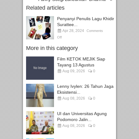
Related articles
Penyanyi Penulis Lagu Khidir
Surattee...
Apr 28, 2024
Comments
Off
More in this category
Film KETOK MEJIK Siap
Tayang 13 Agustus
Aug 09, 2026
0
Lenny Ivylen: 26 Tahun Jaga
Eksistensi...
Aug 08, 2026
0
UI dan Universitas Agung
Podomoro Jalin...
Aug 08, 2026
0