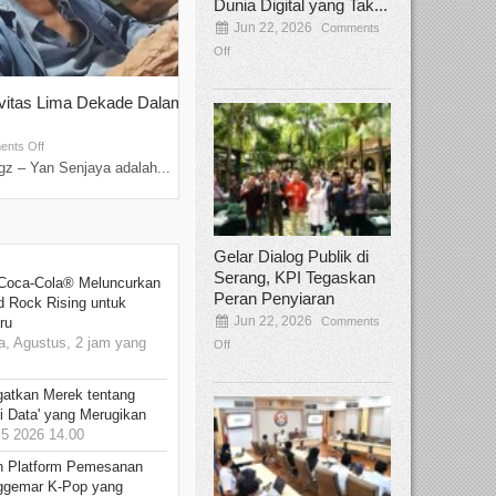
Dunia Digital yang Tak...
Jun 22, 2026
Comments
Off
ivitas Lima Dekade Dalam
Tamee Irelly Menjadi Juri Open Casti
Film Terbaru...
Sep 08, 2025
nts Off
Comments Off
z – Yan Senjaya adalah...
Bekasi, Broadcastmagz – Dalam upaya me
talenta...
Gelar Dialog Publik di
Serang, KPI Tegaskan
 Coca-Cola® Meluncurkan
Peran Penyiaran
d Rock Rising untuk
Jun 22, 2026
Comments
ru
, Agustus, 2 jam yang
Off
gatkan Merek tentang
i Data' yang Merugikan
5 2026 14.00
n Platform Pemesanan
ggemar K-Pop yang