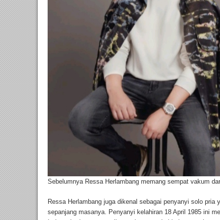
Sebelumnya Ressa Herlambang memang sempat vakum dari i
Ressa Herlambang juga dikenal sebagai penyanyi solo pria 
sepanjang masanya. Penyanyi kelahiran 18 April 1985 ini mem