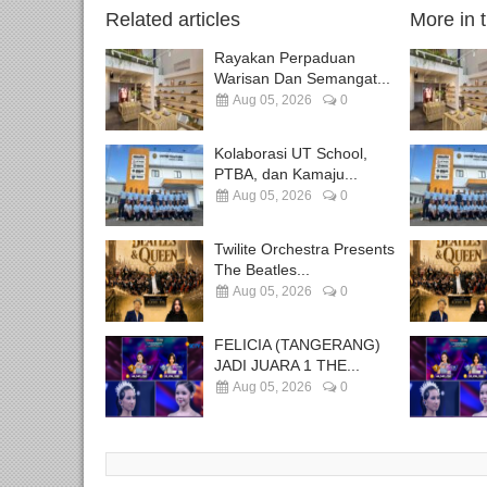
Related articles
More in 
Rayakan Perpaduan
Warisan Dan Semangat...
Aug 05, 2026
0
Kolaborasi UT School,
PTBA, dan Kamaju...
Aug 05, 2026
0
Twilite Orchestra Presents
The Beatles...
Aug 05, 2026
0
FELICIA (TANGERANG)
JADI JUARA 1 THE...
Aug 05, 2026
0