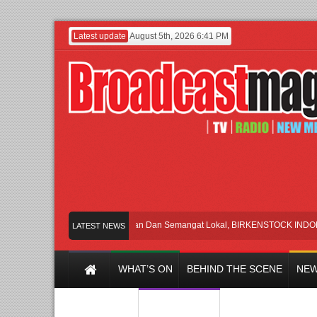
Latest update
August 5th, 2026 6:41 PM
Rayakan Perpaduan Warisan Dan Semangat Lokal, BIRKENSTOCK INDONESIA M
LATEST NEWS
WHAT’S ON
BEHIND THE SCENE
NEW
Y CHANNEL
FILM & MUSIC