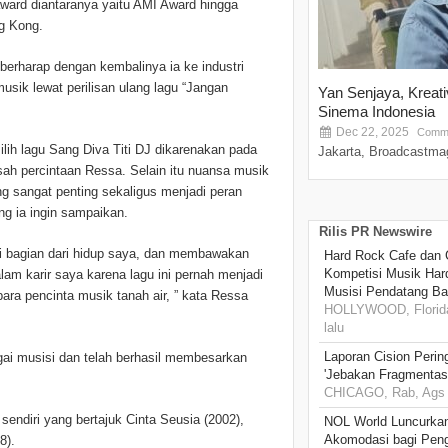
ward diantaranya yaitu AMI Award hingga
g Kong.
 berharap dengan kembalinya ia ke industri
sik lewat perilisan ulang lagu “Jangan
Yan Senjaya, Kreat
Sinema Indonesia
Dec 22, 2025
Comme
ih lagu Sang Diva Titi DJ dikarenakan pada
Jakarta, Broadcastmag
sah percintaan Ressa. Selain itu nuansa musik
g sangat penting sekaligus menjadi peran
g ia ingin sampaikan.
Rilis PR Newswire
adi bagian dari hidup saya, dan membawakan
Hard Rock Cafe dan
Kompetisi Musik Har
lam karir saya karena lagu ini pernah menjadi
Musisi Pendatang Ba
ara pencinta musik tanah air, ” kata Ressa
HOLLYWOOD, Florida
lalu
Laporan Cision Perin
gai musisi dan telah berhasil membesarkan
'Jebakan Fragmentas
CHICAGO, Rab, Ags 
 sendiri yang bertajuk Cinta Seusia (2002),
NOL World Luncurka
Akomodasi bagi Pen
8).