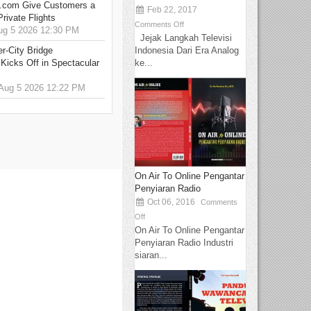
.com Give Customers a
Feb 22, 2017
rivate Flights
Comments Off
g 5 2026 12:30 PM
Jejak Langkah Televisi
Indonesia Dari Era Analog
r-City Bridge
ke...
Kicks Off in Spectacular
ug 5 2026 12:22 PM
On Air To Online Pengantar
Penyiaran Radio
Oct 06, 2016
Comments
Off
On Air To Online Pengantar
Penyiaran Radio Industri
siaran...