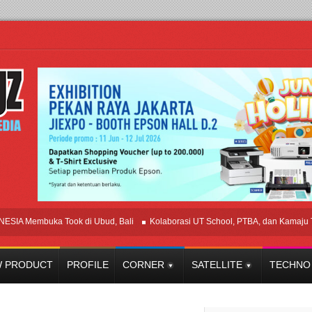
embuka Took di Ubud, Bali
Kolaborasi UT School, PTBA, dan Kamaju Tingka
 PRODUCT
PROFILE
CORNER
SATELLITE
TECHNO