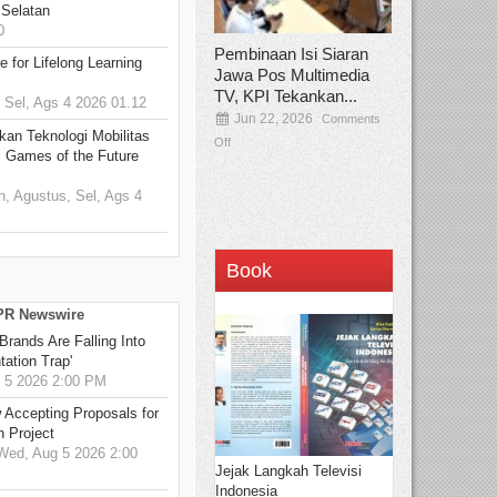
 Selatan
0
Pembinaan Isi Siaran
 for Lifelong Learning
Jawa Pos Multimedia
TV, KPI Tekankan...
Sel, Ags 4 2026 01.12
Jun 22, 2026
Comments
kan Teknologi Mobilitas
Off
 Games of the Future
 Agustus, Sel, Ags 4
Book
 PR Newswire
Brands Are Falling Into
tation Trap'
5 2026 2:00 PM
 Accepting Proposals for
n Project
ed, Aug 5 2026 2:00
Jejak Langkah Televisi
Indonesia