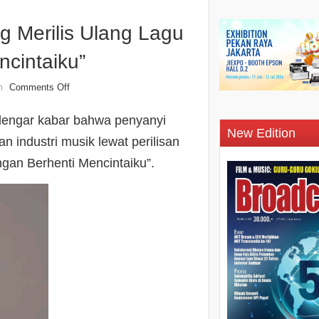
 Merilis Ulang Lagu
ncintaiku”
Comments Off
n
rdengar kabar bahwa penyanyi
New Edition
industri musik lewat perilisan
ngan Berhenti Mencintaiku”.