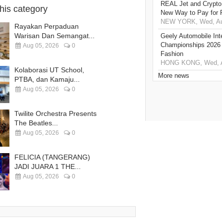
REAL Jet and Crypto
this category
New Way to Pay for P
NEW YORK, Wed, Au
Rayakan Perpaduan
Warisan Dan Semangat...
Geely Automobile Inte
Championships 2026 
Aug 05, 2026
0
Fashion
HONG KONG, Wed, A
Kolaborasi UT School,
More news
PTBA, dan Kamaju...
Aug 05, 2026
0
Twilite Orchestra Presents
The Beatles...
Aug 05, 2026
0
FELICIA (TANGERANG)
JADI JUARA 1 THE...
Aug 05, 2026
0