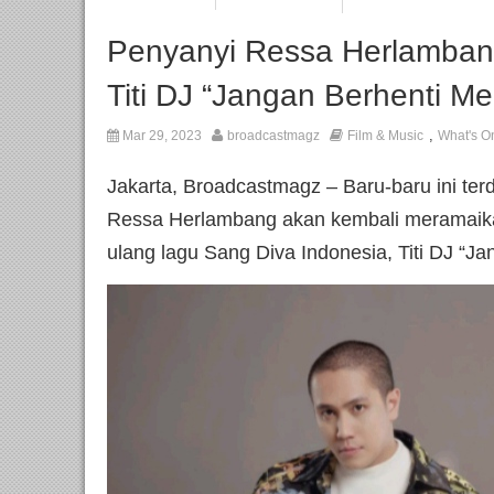
Penyanyi Ressa Herlambang
Titi DJ “Jangan Berhenti Me
,
Mar 29, 2023
broadcastmagz
Film & Music
What's O
Jakarta, Broadcastmagz – Baru-baru ini te
Ressa Herlambang akan kembali meramaikan 
ulang lagu Sang Diva Indonesia, Titi DJ “Ja