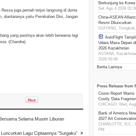
Berkunjung ke Korea
Sel, Ags 4 2026 02.0
 Ressa juga pernah terjun langsung di dunia
n, diantaranya yaitu Pernikahan Dini, Jangan
China-ASEAN Alliance
Resmi Diluncurkan
GUIYANG, Tiongkok, 
mbang yang pastinya akan lebih berwarna lagi
AutoFlight Tampil
sia. (Chandra)
Udara Masa Depan di
2026 Kazakhstan
ASTANA, Kazakhstan,
2026 00.06
Berita Lainnya
Press Release from
Cision Report Warns 
Costly 'Data Fragmen
CHICAGO, Wed, Aug 
Bank of America Now
s Bersama Selama Musim Liburan
2027 Art Conservatio
CHARLOTTE, N.C., W
PM
 Luncurkan Lagu Ciptaannya "Surgaku"