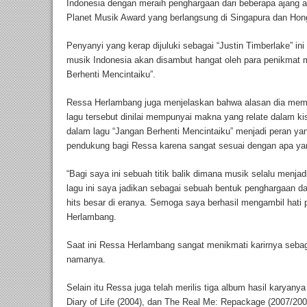
Indonesia dengan meraih penghargaan dari beberapa ajang a
Planet Musik Award yang berlangsung di Singapura dan Hon
Penyanyi yang kerap dijuluki sebagai “Justin Timberlake” ini
musik Indonesia akan disambut hangat oleh para penikmat mu
Berhenti Mencintaiku”.
Ressa Herlambang juga menjelaskan bahwa alasan dia memil
lagu tersebut dinilai mempunyai makna yang relate dalam ki
dalam lagu “Jangan Berhenti Mencintaiku” menjadi peran yan
pendukung bagi Ressa karena sangat sesuai dengan apa yan
“Bagi saya ini sebuah titik balik dimana musik selalu menj
lagu ini saya jadikan sebagai sebuah bentuk penghargaan da
hits besar di eranya. Semoga saya berhasil mengambil hati p
Herlambang.
Saat ini Ressa Herlambang sangat menikmati karirnya seba
namanya.
Selain itu Ressa juga telah merilis tiga album hasil karyanya
Diary of Life (2004), dan The Real Me: Repackage (2007/200