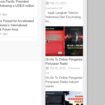
Asia Pacific President
Feb 22, 2017
 following a US$15 million
Comments Off
Jejak Langkah Televisi
r ago
Indonesia Dari Era Analog
or Poised for Accelerated
ke...
stex's International
nt Forum Asia
r ago
On Air To Online Pengantar
Penyiaran Radio
Oct 06, 2016
Comments
Off
On Air To Online Pengantar
Penyiaran Radio Industri
siaran...