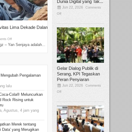
Dunia Digital yang Tak...
Jun 22, 2026
Comments
Off
ivitas Lima Dekade Dalam
Tamee Irelly Menjadi Juri Open Casti
Film Terbaru...
Sep 08, 2025
nts Off
Comments Off
z – Yan Senjaya adalah...
Bekasi, Broadcastmagz – Dalam upaya me
talenta...
Gelar Dialog Publik di
Serang, KPI Tegaskan
: Mengubah Pengalaman
Peran Penyiaran
Jun 22, 2026
Comments
ng lalu
Off
 Coca-Cola® Meluncurkan
d Rock Rising untuk
ru
, Agustus, 4 jam yang
gatkan Merek tentang
i Data' yang Merugikan