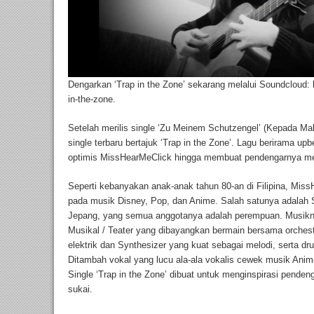
Dengarkan ‘Trap in the Zone’ sekarang melalui Soundcloud: 
in-the-zone.
Setelah merilis single ‘Zu Meinem Schutzengel’ (Kepada Mal
single terbaru bertajuk ‘Trap in the Zone’. Lagu berirama u
optimis MissHearMeClick hingga membuat pendengarnya mena
Seperti kebanyakan anak-anak tahun 80-an di Filipina, Mi
pada musik Disney, Pop, dan Anime. Salah satunya adalah S
Jepang, yang semua anggotanya adalah perempuan. Musikn
Musikal / Teater yang dibayangkan bermain bersama orchest
elektrik dan Synthesizer yang kuat sebagai melodi, serta d
Ditambah vokal yang lucu ala-ala vokalis cewek musik Anim
Single ‘Trap in the Zone’ dibuat untuk menginspirasi pende
sukai.