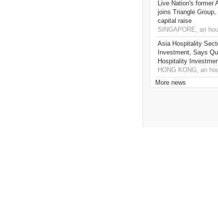
Live Nation's former 
joins Triangle Group,
capital raise
SINGAPORE, an hou
Asia Hospitality Sect
Investment, Says Que
Hospitality Investme
HONG KONG, an hou
More news