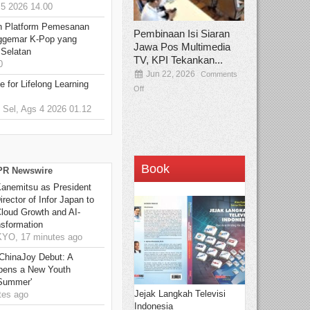
5 2026 14.00
n Platform Pemesanan
Pembinaan Isi Siaran
ggemar K-Pop yang
Jawa Pos Multimedia
 Selatan
TV, KPI Tekankan...
0
Jun 22, 2026
Comments
 for Lifelong Learning
Off
Sel, Ags 4 2026 01.12
Book
 PR Newswire
Kanemitsu as President
rector of Infor Japan to
Cloud Growth and AI-
sformation
O, 17 minutes ago
ChinaJoy Debut: A
pens a New Youth
 Summer'
Jejak Langkah Televisi
es ago
Indonesia