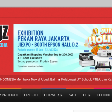
SIA Membuka Took di Ubud, Bali
Kolaborasi UT School, PTBA, dan Kamaju T
 PRODUCT
PROFILE
CORNER
SATELLITE
TECHNO