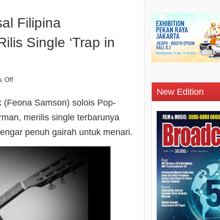
l Filipina
s Single ‘Trap in
 Off
New Edition
 (Feona Samson) solois Pop-
erman, merilis single terbarunya
engar penuh gairah untuk menari.