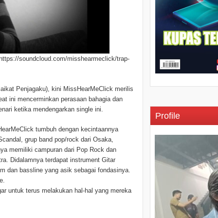
https://soundcloud.com/misshearmeclick/trap-
aikat Penjagaku), kini MissHearMeClick merilis
pbeat ini mencerminkan perasaan bahagia dan
ri ketika mendengarkan single ini.
Profile
ssHearMeClick tumbuh dengan kecintaannya
candal, grup band pop/rock dari Osaka,
ya memiliki campuran dari Pop Rock dan
ra. Didalamnya terdapat instrument Gitar
rum dan bassline yang asik sebagai fondasinya.
e.
ngar untuk terus melakukan hal-hal yang mereka