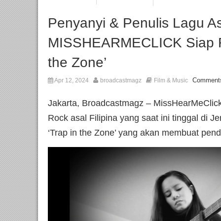
Penyanyi & Penulis Lagu Asa
MISSHEARMECLICK Siap Rili
the Zone’
Comments
Apr 12, 2024
broadcastmagz
Film & Music
Jakarta, Broadcastmagz – MissHearMeClick
Rock asal Filipina yang saat ini tinggal di J
‘Trap in the Zone’ yang akan membuat pend