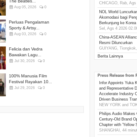
The Beatles...
CHICAGO, Rab, Ags 
Aug 05, 2026
0
NOL World Luncurka
Akomodasi bagi Pen
Perluas Pengalaman
Berkunjung ke Korea
Sporty & Artsy...
Sel, Ags 4 2026 02.0
Aug 03, 2026
0
China-ASEAN Alliance
Resmi Diluncurkan
GUIYANG, Tiongkok, 
Felicia dan Vedra
Bawakan Lagu...
Berita Lainnya
Jul 30, 2026
0
Press Release from
100% Manusia Film
Festival Rayakan 10...
Infor Appoints Yuka 
Jul 29, 2026
0
and Representative Di
Accelerate Industry 
Driven Business Tran
NEW YORK and TOKY
Philips Audio Makes 
Century-Old Brand O
Chapter with 'Yellow
SHANGHAI, 44 minut