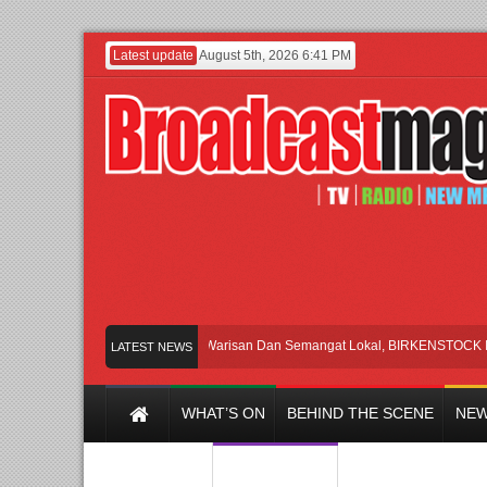
Latest update
August 5th, 2026 6:41 PM
Rayakan Perpaduan Warisan Dan Semangat Lokal, BIRKENSTOCK INDONE
LATEST NEWS
WHAT’S ON
BEHIND THE SCENE
NEW
Y CHANNEL
FILM & MUSIC