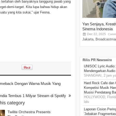
n tertahan oleh banyaknya tanggung jawab yang
arget-demi-target. Kita lupa bahwa hidup akan
atu yang kita sukai,” ujar Feona.
Yan Senjaya, Kreat
Sinema Indonesia
Dec 22, 2025
Comme
Jakarta, Broadcastmag
Rilis PR Newswire
UNISOC Lyric Audio
Mendengarkan Audio
SHANGHAI, 2 jam ya
Hard Rock Cafe dan
Comeback Dengan Warna Musik Yang
Kompetisi Musik Har
Musisi Pendatang Ba
ia Tembus 1 Milyar Stream di Spotify
HOLLYWOOD, Florida
lalu
this category
Laporan Cision Perin
Twilite Orchestra Presents
'Jebakan Fragmentas