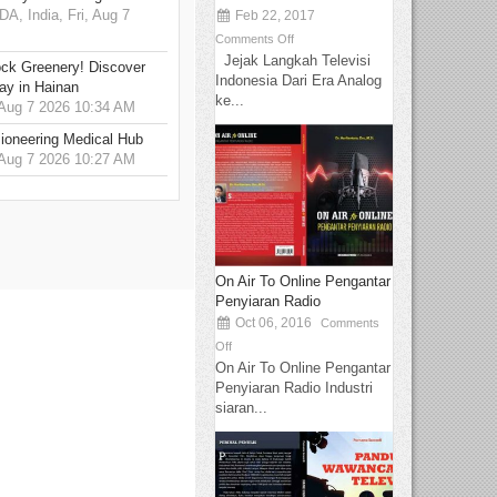
 India, Fri, Aug 7
Feb 22, 2017
Comments Off
Jejak Langkah Televisi
ck Greenery! Discover
Indonesia Dari Era Analog
ay in Hainan
ke...
 Aug 7 2026 10:34 AM
ioneering Medical Hub
 Aug 7 2026 10:27 AM
On Air To Online Pengantar
Penyiaran Radio
Oct 06, 2016
Comments
Off
On Air To Online Pengantar
Penyiaran Radio Industri
siaran...