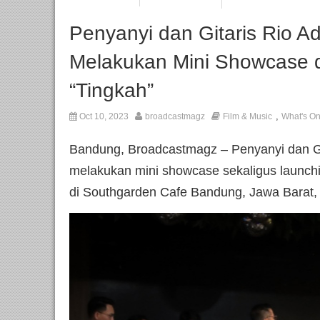
Penyanyi dan Gitaris Rio 
Melakukan Mini Showcase 
“Tingkah”
,
Oct 10, 2023
broadcastmagz
Film & Music
What's O
Bandung, Broadcastmagz – Penyanyi dan Gi
melakukan mini showcase sekaligus launchin
di Southgarden Cafe Bandung, Jawa Barat, 