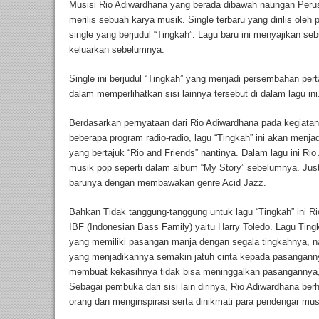
Musisi Rio Adiwardhana yang berada dibawah naungan Peru
merilis sebuah karya musik. Single terbaru yang dirilis oleh
single yang berjudul “Tingkah”. Lagu baru ini menyajikan seb
keluarkan sebelumnya.
Single ini berjudul “Tingkah” yang menjadi persembahan pe
dalam memperlihatkan sisi lainnya tersebut di dalam lagu ini
Berdasarkan pernyataan dari Rio Adiwardhana pada kegiatan
beberapa program radio-radio, lagu “Tingkah” ini akan menja
yang bertajuk “Rio and Friends” nantinya. Dalam lagu ini R
musik pop seperti dalam album “My Story” sebelumnya. Just
barunya dengan membawakan genre Acid Jazz.
Bahkan Tidak tanggung-tanggung untuk lagu “Tingkah” ini R
IBF (Indonesian Bass Family) yaitu Harry Toledo. Lagu Tingk
yang memiliki pasangan manja dengan segala tingkahnya, nam
yang menjadikannya semakin jatuh cinta kepada pasanganny
membuat kekasihnya tidak bisa meninggalkan pasangannya, 
Sebagai pembuka dari sisi lain dirinya, Rio Adiwardhana berh
orang dan menginspirasi serta dinikmati para pendengar mus