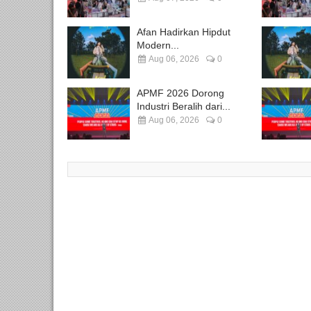
Afan Hadirkan Hipdut
Modern...
Aug 06, 2026
0
APMF 2026 Dorong
Industri Beralih dari...
Aug 06, 2026
0