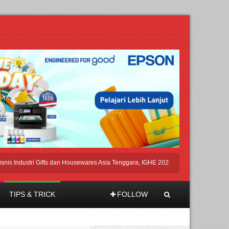
dustri Gifts dan Housewares Asia Tenggara, IGHE 2026 Kembali Digelar di Jakarta
TIPS & TRICK
FOLLOW