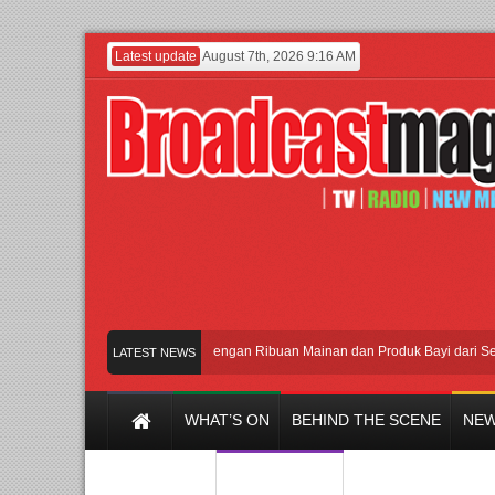
Latest update
August 7th, 2026 9:16 AM
Meramaikan Jakarta dengan Ribuan Mainan dan Produk Bayi dari Seluruh D
LATEST NEWS
WHAT’S ON
BEHIND THE SCENE
NEW
Y CHANNEL
FILM & MUSIC