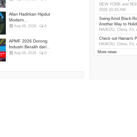
NEW YORK and NOIDA,
2026 10:43 AM
Afan Hadirkan Hipdut
Swing Amid Black‑Ro
Modern...
Another Way to Holid
Aug 06, 2026
0
HAIKOU, China, Fri,
Check out Hainan's P
APMF 2026 Dorong
HAIKOU, China, Fri,
Industri Beralih dari...
More news
Aug 06, 2026
0