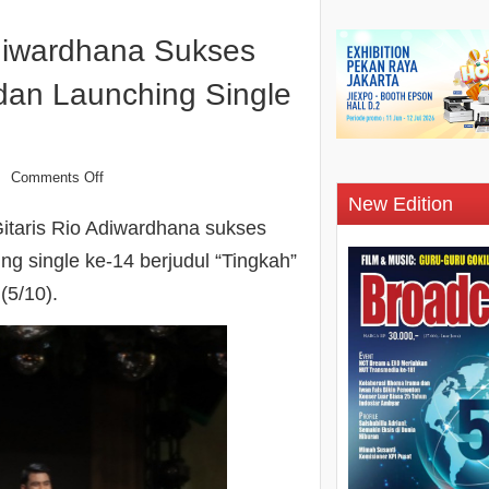
Adiwardhana Sukses
dan Launching Single
Comments Off
n
New Edition
taris Rio Adiwardhana sukses
g single ke-14 berjudul “Tingkah”
(5/10).