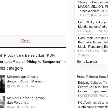
Shueisha Perluas Ja
MANGA MILLION, Pl
Tersedia dalam 100 
TOKYO, Kam, Ags 6 
UNISOC Lyric Audio
Mendengarkan Audio
SHANGHAI, Rab, Ags
Hard Rock Cafe dan
Kompetisi Musik Har
Musisi Pendatang Ba
HOLLYWOOD, Florida
ah Produk yang Bersertifikat TKDN
2026 22.15
derhana Melalui "Hidupku Sempurna"
Berita Lainnya
this category
Meramaikan Jakarta
Press Release from
dengan Ribuan Mainan...
Bridging Cultures T
Aug 07, 2026
0
Festival 2026 to Open
Largest Programme t
HONG KONG, Fri, Au
Menjadi Gerbang Inovasi
dan Peluang...
HCLTech named amon
sustainable compani
Aug 07, 2026
0