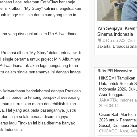
sahaan Label rekaman CatNClaw baru saja
 pemilik album “My Story” kali ini mengeluarkan
uah image sisi lain dari album yang telah ia
Yan Senjaya, Kreat
rtama yang disuguhkan oleh Rio Adiwardhana
Sinema Indonesia
.
Dec 22, 2025
Comme
Jakarta, Broadcastmag
 Promosi album “My Story” dalam interview di
di single pertama untuk project Mini Albumnya
io Adiwardhana tak akan lagi mengusung tema
Rilis PR Newswire
ru dalam single pertamanya ini dengan image
HIKSEMI Tampilkan 
Data untuk Seluruh S
Indonesia 2026, Duk
io Adiwardhana berkolaborasi dengan Presiden
Asia Tenggara
ah ini bercerita tentang perspektif seseorang
JAKARTA, Indonesia,
un justru sikap manja dan childish itulah
2026 04.14
a. Hal yang ada pada pasangannya, justru
Cision Raih MarTech
dan ingin selalu berada disampingnya.
2026 untuk Pemantau
arap lagu Tingkah ini bisa diterima banyak
Sosial, Distribusi Si
ik Indonesia.
CHICAGO, Kam, Ags 