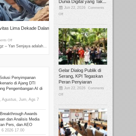
Dunia Digital yang Tak...
Jun 22, 2026
Comments
Off
ivitas Lima Dekade Dalam
Tamee Irelly Menjadi Juri Open Casti
Film Terbaru...
Sep 08, 2025
nts Off
Comments Off
z – Yan Senjaya adalah...
Bekasi, Broadcastmagz – Dalam upaya me
talenta...
Gelar Dialog Publik di
Serang, KPI Tegaskan
Solusi Penyimpanan
Peran Penyiaran
kenario di Ajang DTI
Jun 22, 2026
Comments
ung Pengembangan AI di
Off
 Agustus, Jum, Ags 7
 Breakthrough Awards
an dan Analisis Media
aran Pers, dan AEO
6 2026 17.00