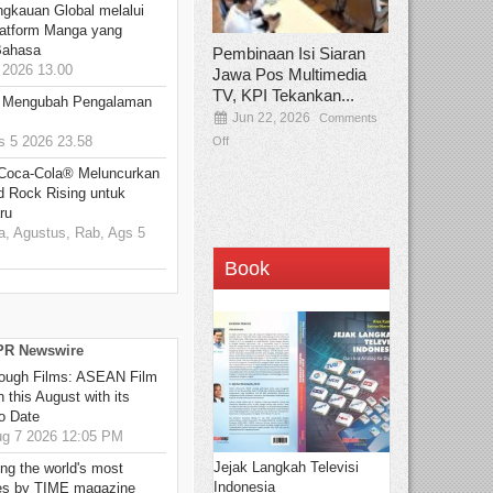
ngkauan Global melalui
atform Manga yang
Bahasa
Pembinaan Isi Siaran
2026 13.00
Jawa Pos Multimedia
TV, KPI Tekankan...
: Mengubah Pengalaman
Jun 22, 2026
Comments
 5 2026 23.58
Off
 Coca-Cola® Meluncurkan
d Rock Rising untuk
ru
, Agustus, Rab, Ags 5
Book
 PR Newswire
hrough Films: ASEAN Film
 this August with its
o Date
g 7 2026 12:05 PM
Jejak Langkah Televisi
g the world's most
Indonesia
es by TIME magazine