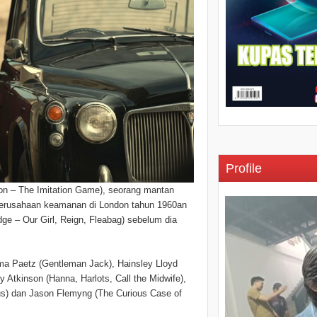
Profile
on – The Imitation Game), seorang mantan
h perusahaan keamanan di London tahun 1960an
ge – Our Girl, Reign, Fleabag) sebelum dia
ma Paetz (Gentleman Jack), Hainsley Lloyd
 Atkinson (Hanna, Harlots, Call the Midwife),
us) dan Jason Flemyng (The Curious Case of