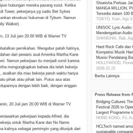
Shueisha Perluas Ja
ipun hubungan mereka pasang surut. Ketika
MANGA MILLION, Pl
 di Tower, pekerjanya yg sadis Bet Sykes
Tersedia dalam 100 
alankan eksekusi hukuman di Tyburn. Namun
TOKYO, Kam, Ags 6 
ly Walker).
UNISOC Lyric Audio
Mendengarkan Audio
in, 13 Juli jam 20.00 WIB di Warner TV
SHANGHAI, Rab, Ags
Hard Rock Cafe dan
batalkan pernikahan. Mengubur patah hatinya,
Kompetisi Musik Har
endahan dari pewaris asal Amerika Martha Kane
Musisi Pendatang Ba
i. Namun pekerjaan itu menjadi rumit karena
HOLLYWOOD, Florida
artha mengungkapkan bahwa dia telah bekerja
2026 22.15
i, asalkan dia mau bekerja paruh waktu hanya
Berita Lainnya
tu pihak atau pihak lain. Putus asa atas
dupannya dengan lebih baik, dengan enggan
Press Release from
Bridging Cultures T
enin, 20 Juli jam 20.00 WIB di Warner TV
Festival 2026 to Open
Largest Programme t
menawarkan pekerjaan kepada Alfred, dia
HONG KONG, Fri, Au
bekerja untuk Martha Kane dan No Name.
HCLTech named amon
 kalinya sebagai pemimpin yang ditunjuk dari
sustainable compani