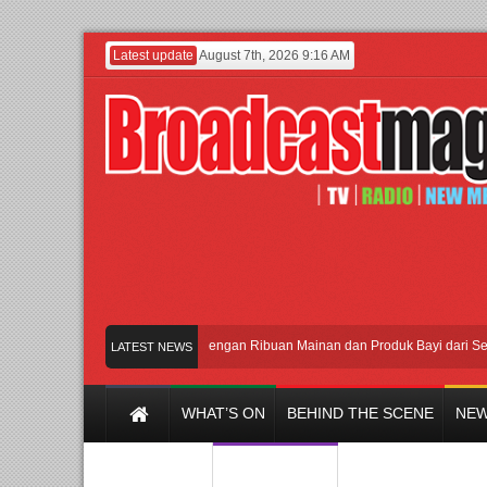
Latest update
August 7th, 2026 9:16 AM
Meramaikan Jakarta dengan Ribuan Mainan dan Produk Bayi dari Seluruh Du
LATEST NEWS
WHAT’S ON
BEHIND THE SCENE
NEW
Y CHANNEL
FILM & MUSIC