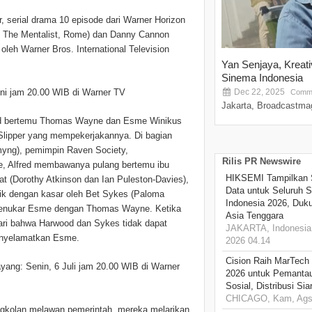
, serial drama 10 episode dari Warner Horizon
am, The Mentalist, Rome) dan Danny Cannon
 oleh Warner Bros. International Television
Yan Senjaya, Kreat
Sinema Indonesia
uni jam 20.00 WIB di Warner TV
Dec 22, 2025
Comme
Jakarta, Broadcastmag
fred bertemu Thomas Wayne dan Esme Winikus
 Slipper yang mempekerjakannya. Di bagian
myng), pemimpin Raven Society,
Rilis PR Newswire
e, Alfred membawanya pulang bertemu ibu
HIKSEMI Tampilkan 
 (Dorothy Atkinson dan Ian Puleston-Davies),
Data untuk Seluruh S
lik dengan kasar oleh Bet Sykes (Paloma
Indonesia 2026, Duk
menukar Esme dengan Thomas Wayne. Ketika
Asia Tenggara
ari bahwa Harwood dan Sykes tidak dapat
JAKARTA, Indonesia,
enyelamatkan Esme.
2026 04.14
Cision Raih MarTech
ayang: Senin, 6 Juli jam 20.00 WIB di Warner
2026 untuk Pemantau
Sosial, Distribusi Si
CHICAGO, Kam, Ags 
ngkolan melawan pemerintah, mereka melarikan