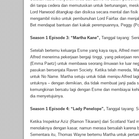
diri tanpa cedera dan memutuskan untuk bertunangan, mesk
Lord Harwood ditangkap dan disiksa secara mental dan fisik
mengambil risiko untuk pembunuhan Lord Fairfax dan menj
Bet mendapat bantuan dari kakak perempuannya, Peggy (Pol
Season 1 Episode 3: “Martha Kane”,
Tanggal tayang: Sen
Setelah bertemu keluarga Esme yang kaya raya, Alfred mem
Alfred menerima pekerjaan bergaji tinggi, yang pekerjaan r
(Emma Paetz) untuk membawa seorang ilmuwan ke luar neger
pasukan bersenjata Raven Society. Ketika telah mereda, M
untuk No Name. Martha setuju untuk tidak menipu Alfred lag
untuknya – dengan demikian, dia tidak membuat janji pada sa
kemungkinan bersatu lagi dengan Esme dan membiayai kehi
dia menyetujuinya.
Season 1 Episode 4: “Lady Penelope”,
Tanggal tayang: S
Ketika Inspektur Aziz (Ramon Tikaram) dari Scotland Yard 
menolaknya dengan kasar, namun merasa bersalah karena 
Sementara itu, Thomas Wayne bertemu Martha untuk pertama