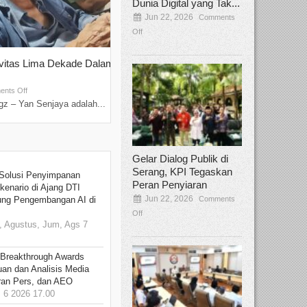
Dunia Digital yang Tak...
Jun 22, 2026
Comments
Off
ivitas Lima Dekade Dalam
Tamee Irelly Menjadi Juri Open Casti
Film Terbaru...
Sep 08, 2025
nts Off
Comments Off
z – Yan Senjaya adalah...
Bekasi, Broadcastmagz – Dalam upaya me
talenta...
Gelar Dialog Publik di
Serang, KPI Tegaskan
Solusi Penyimpanan
Peran Penyiaran
kenario di Ajang DTI
Jun 22, 2026
Comments
ung Pengembangan AI di
Off
 Agustus, Jum, Ags 7
 Breakthrough Awards
an dan Analisis Media
aran Pers, dan AEO
6 2026 17.00