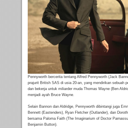
Pennyworth bercerita tentang Alfred Pennyworth (Jack Bann
prajurit British SAS di usia 20-an, yang mendirikan sebua
dan bekerja untuk miliarder muda Thomas Wayne (Ben Aldrid
menjadi ayah Bruce Wayne.
Selain Bannon dan Aldridge, Pennyworth dibintangi juga Em
Bennett (Eastenders), Ryan Fletcher (Outlander), dan Dorothy
bersama Paloma Faith (The Imaginarium of Doctor Parnass
Benjamin Button).