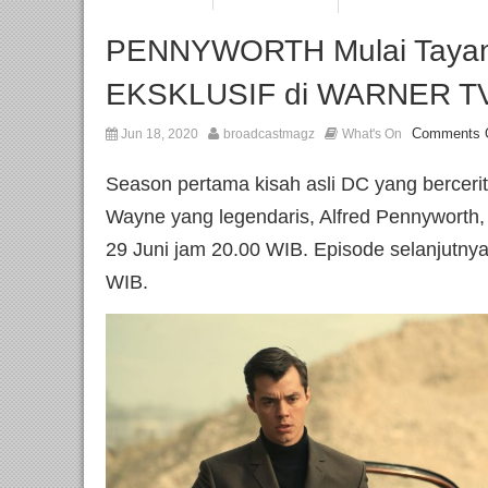
PENNYWORTH Mulai Tayang 
EKSKLUSIF di WARNER T
Comments 
Jun 18, 2020
broadcastmagz
What's On
Season pertama kisah asli DC yang berceri
Wayne yang legendaris, Alfred Pennyworth,
29 Juni jam 20.00 WIB. Episode selanjutnya
WIB.