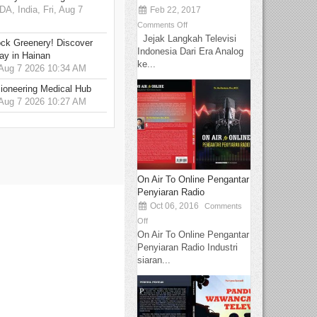
 India, Fri, Aug 7
Feb 22, 2017
Comments Off
Jejak Langkah Televisi
ck Greenery! Discover
Indonesia Dari Era Analog
ay in Hainan
ke...
 Aug 7 2026 10:34 AM
ioneering Medical Hub
 Aug 7 2026 10:27 AM
On Air To Online Pengantar
Penyiaran Radio
Oct 06, 2016
Comments
Off
On Air To Online Pengantar
Penyiaran Radio Industri
siaran...