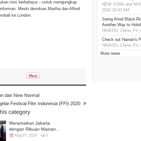
kukan misi berbahaya – untuk mengungkap
NEW YORK and NOIDA,
informan. Meski demikian Martha dan Alfred
2026 10:43 AM
kembali ke London.
Swing Amid Black‑Ro
Another Way to Holid
HAIKOU, China, Fri,
Check out Hainan's P
HAIKOU, China, Fri,
More news
n dan New Normal
ar Festival Film Indonesia (FFI) 2020
this category
Meramaikan Jakarta
dengan Ribuan Mainan...
Aug 07, 2026
0