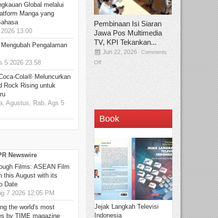
ngkauan Global melalui
atform Manga yang
Bahasa
Pembinaan Isi Siaran
2026 13.00
Jawa Pos Multimedia
TV, KPI Tekankan...
: Mengubah Pengalaman
Jun 22, 2026
Comments
 5 2026 23.58
Off
 Coca-Cola® Meluncurkan
d Rock Rising untuk
ru
, Agustus, Rab, Ags 5
Book
 PR Newswire
hrough Films: ASEAN Film
 this August with its
o Date
g 7 2026 12:05 PM
Jejak Langkah Televisi
g the world's most
Indonesia
es by TIME magazine