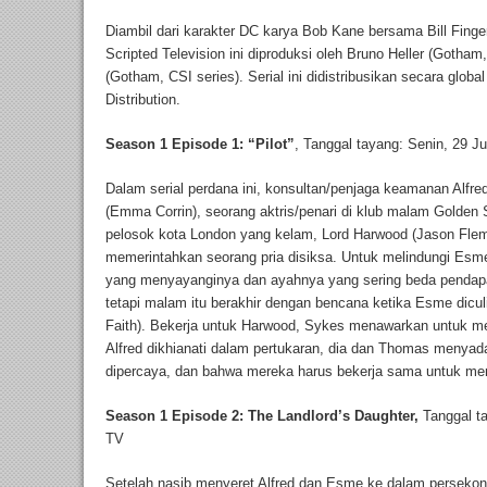
Diambil dari karakter DC karya Bob Kane bersama Bill Finger
Scripted Television ini diproduksi oleh Bruno Heller (Goth
(Gotham, CSI series). Serial ini didistribusikan secara global
Distribution.
Season 1 Episode 1: “Pilot”
, Tanggal tayang: Senin, 29 J
Dalam serial perdana ini, konsultan/penjaga keamanan Al
(Emma Corrin), seorang aktris/penari di klub malam Golden
pelosok kota London yang kelam, Lord Harwood (Jason Fle
memerintahkan seorang pria disiksa. Untuk melindungi Esm
yang menyayanginya dan ayahnya yang sering beda pendapat
tetapi malam itu berakhir dengan bencana ketika Esme dicu
Faith). Bekerja untuk Harwood, Sykes menawarkan untuk 
Alfred dikhianati dalam pertukaran, dia dan Thomas menyad
dipercaya, dan bahwa mereka harus bekerja sama untuk m
Season 1 Episode 2: The Landlord’s Daughter,
Tanggal t
TV
Setelah nasib menyeret Alfred dan Esme ke dalam perseko