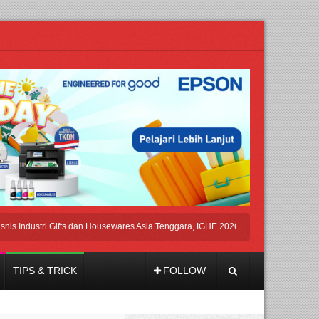
ustri Gifts dan Housewares Asia Tenggara, IGHE 2026 Kembali Digelar di Jakarta
TIPS & TRICK
FOLLOW