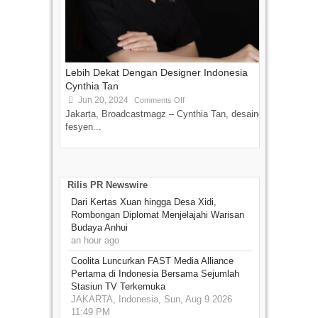
Lebih Dekat Dengan Designer Indonesia
Cynthia Tan
Jun 20, 2024
Comments Off
Jakarta, Broadcastmagz – Cynthia Tan, desainer
fesyen...
Rilis PR Newswire
Dari Kertas Xuan hingga Desa Xidi,
Rombongan Diplomat Menjelajahi Warisan
Budaya Anhui
an hour ago
Coolita Luncurkan FAST Media Alliance
Pertama di Indonesia Bersama Sejumlah
Stasiun TV Terkemuka
JAKARTA, Indonesia, Sun, Aug 9 2026
11:49 PM