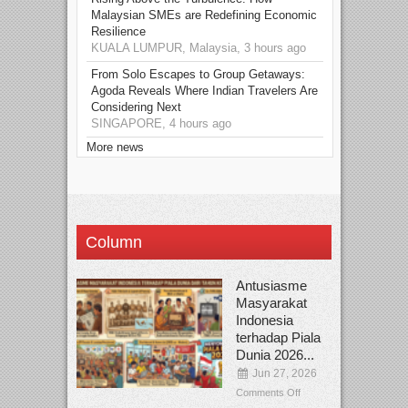
Malaysian SMEs are Redefining Economic
Resilience
KUALA LUMPUR, Malaysia, 3 hours ago
From Solo Escapes to Group Getaways:
Agoda Reveals Where Indian Travelers Are
Considering Next
SINGAPORE, 4 hours ago
More news
Column
Antusiasme
Masyarakat
Indonesia
terhadap Piala
Dunia 2026...
Jun 27, 2026
Comments Off