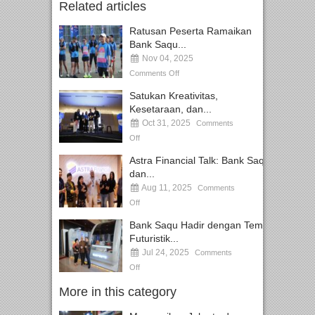
Related articles
Ratusan Peserta Ramaikan
Bank Saqu...
Nov 04, 2025
Comments Off
Satukan Kreativitas,
Kesetaraan, dan...
Oct 31, 2025
Comments
Off
Astra Financial Talk: Bank Saqu
dan...
Aug 11, 2025
Comments
Off
Bank Saqu Hadir dengan Tema
Futuristik...
Jul 24, 2025
Comments
Off
More in this category