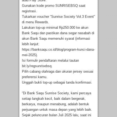
atau Play Store.
Gunakan kode promo SUNRISEBSQ saat
registrasi.
Tukarkan voucher “Sunrise Society Vol.3 Event”
di menu Rewards.
Lakukan top-up minimal Rp250.000 ke akun
Bank Saqu dan pastikan dana segar nasabah di
akun Bank Saqu memenuhi syarat (informasi
lebih lanjut:
https://banksaqu.co.id/blog/program-kunci-dana-
mei-2025).
Isi formulir pendaftaran melalui tautan
bit.ly/regsunrisebsq.
Pilih cabang olahraga dan ukuran jersey sesuai
preferensi kamu.
Unggah bukti top-up sebagai tanda konfirmasi.
“Di Bank Saqu Sunrise Society, kami percaya
setiap langkah kecil, baik dalam bergerak,
berkarya, maupun menabung, adalah bentuk
perjuangan untuk masa depan yang lebih baik.
Sejak peluncuran bulan Juli 2025 lalu, saat ini