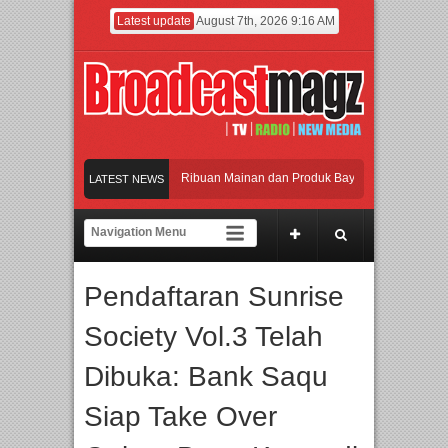
Latest update
August 7th, 2026 9:16 AM
eramaikan Jakarta dengan Ribuan Mainan dan Produk Bayi dari Seluruh Dunia, IB
LATEST NEWS
enjadi Gerbang Inovasi dan Peluang Bisnis Industri Gifts dan Housewares Asia Te
PMF 2026 Dorong Industri Beralih dari Kampanye ke Kolaborasi Jangka Panjang
Pendaftaran Sunrise
ayakan Perpaduan Warisan Dan Semangat Lokal, BIRKENSTOCK INDONESIA Mem
Society Vol.3 Telah
eramaikan Jakarta dengan Ribuan Mainan dan Produk Bayi dari Seluruh Dunia, IB
Dibuka: Bank Saqu
Siap Take Over