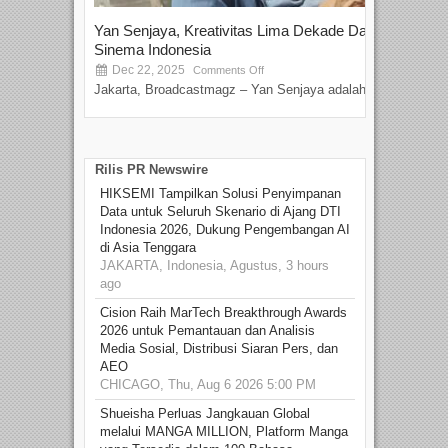
Yan Senjaya, Kreativitas Lima Dekade Dalam
Tam
Sinema Indonesia
Film
Dec 22, 2025
S
Comments Off
Jakarta, Broadcastmagz – Yan Senjaya adalah...
Beka
talen
Rilis PR Newswire
HIKSEMI Tampilkan Solusi Penyimpanan
Data untuk Seluruh Skenario di Ajang DTI
Indonesia 2026, Dukung Pengembangan AI
di Asia Tenggara
JAKARTA, Indonesia, Agustus, 3 hours
ago
Cision Raih MarTech Breakthrough Awards
2026 untuk Pemantauan dan Analisis
Media Sosial, Distribusi Siaran Pers, dan
AEO
CHICAGO, Thu, Aug 6 2026 5:00 PM
Shueisha Perluas Jangkauan Global
melalui MANGA MILLION, Platform Manga